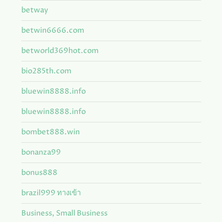
betway
betwin6666.com
betworld369hot.com
bio285th.com
bluewin8888.info
bluewin8888.info
bombet888.win
bonanza99
bonus888
brazil999 ทางเข้า
Business, Small Business