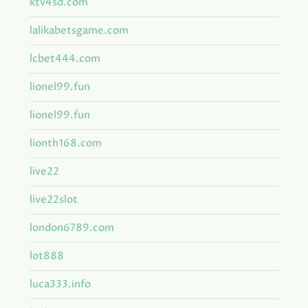
ktv4sd.com
lalikabetsgame.com
lcbet444.com
lionel99.fun
lionel99.fun
lionth168.com
live22
live22slot
london6789.com
lot888
luca333.info