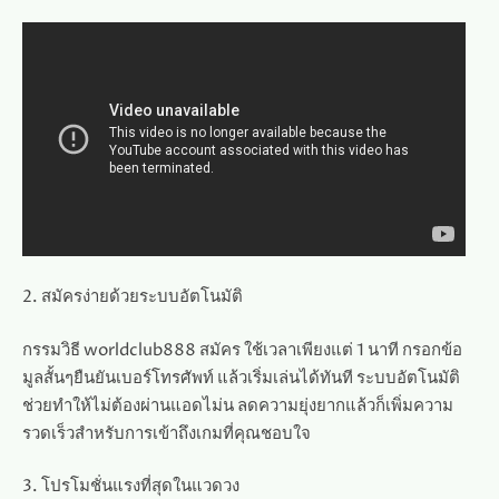
TO
2
BY
MIC
2. สมัครง่ายด้วยระบบอัตโนมัติ
กรรมวิธี worldclub888 สมัคร ใช้เวลาเพียงแต่ 1 นาที กรอกข้อ
มูลสั้นๆยืนยันเบอร์โทรศัพท์ แล้วเริ่มเล่นได้ทันที ระบบอัตโนมัติ
ช่วยทำให้ไม่ต้องผ่านแอดไม่น ลดความยุ่งยากแล้วก็เพิ่มความ
รวดเร็วสำหรับการเข้าถึงเกมที่คุณชอบใจ
3. โปรโมชั่นแรงที่สุดในแวดวง