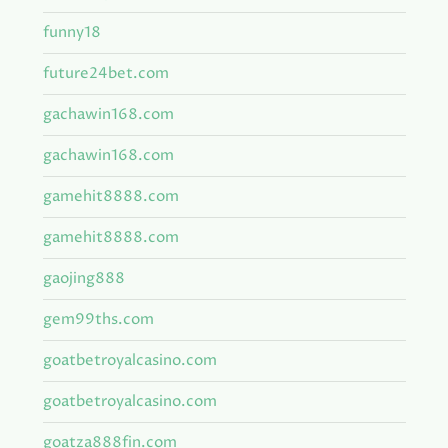
funny18
future24bet.com
gachawin168.com
gachawin168.com
gamehit8888.com
gamehit8888.com
gaojing888
gem99ths.com
goatbetroyalcasino.com
goatbetroyalcasino.com
goatza888fin.com