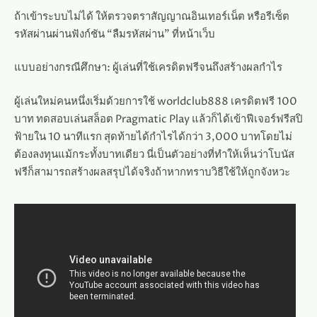
ถ้าเข้าระบบไม่ได้ ให้ตรวจตราสัญญาณอินเทอร์เน็ต หรือรีเซ็ต
รหัสผ่านผ่านฟังก์ชัน “ลืมรหัสผ่าน” ที่หน้าเว็บ
แบบอย่างกรณีศึกษา: ผู้เล่นที่ใช้เครดิตฟรีจนถึงสร้างผลกำไร
ผู้เล่นใหม่คนหนึ่งเริ่มด้วยการใช้ worldclub888 เครดิตฟรี 100
บาท ทดสอบเล่นสล็อต Pragmatic Play แล้วก็ได้เข้าฟีเจอร์ฟรีสปิ
ฟ้ายใน 10 นาทีแรก สุดท้ายได้กำไรได้กว่า 3,000 บาทโดยไม่
ต้องลงทุนแม้กระทั้งบาทเดียว นี่เป็นตัวอย่างที่ทำให้เห็นว่าโบนัส
ฟรีก็สามารถสร้างผลสรุปได้จริงถ้าหากทราบวิธีใช้ให้ถูกจังหวะ