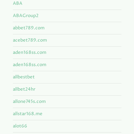
ABA
ABAGroup2
abbet789.com
acebet789.com
aden168ss.com
aden168ss.com
allbestbet
allbet24hr
allone745s.com
allstar168.me
alot66