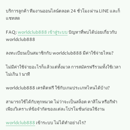
บริการลูกค้า ทีมงานออนไลน์ตลอด 24 ชั่วโมง ผ่าน LINE และก็
แชทสด
FAQ:
worldclub888 เข้าสู่ระบบ
ปัญหาที่พบได้บ่อยเกี่ยวกับ
worldclub888
ลงทะเบียนเป็นสมาชิกกับ worldclub888 มีค่าใช้จ่ายไหม?
ไม่มีค่าใช้จ่ายอะไรก็แล้วแต่ทั้งมวล การสมัครฟรีรวมทั้งใช้เวลา
ไม่เกิน 1 นาที
worldclub888 เครดิตฟรี ใช้กับเกมประเภทไหนได้บ้าง?
สามารถใช้ได้กับทุกหมวด ไม่ว่าจะเป็นสล็อต คาสิโน หรือกีฬา
เพียงวิเคราะห์ข้อจำกัดของแต่ละโปรโมชั่นก่อนใช้งาน
worldclub888
เข้าระบบ ไม่ได้ทำอย่างไร?