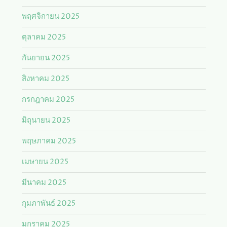
พฤศจิกายน 2025
ตุลาคม 2025
กันยายน 2025
สิงหาคม 2025
กรกฎาคม 2025
มิถุนายน 2025
พฤษภาคม 2025
เมษายน 2025
มีนาคม 2025
กุมภาพันธ์ 2025
มกราคม 2025