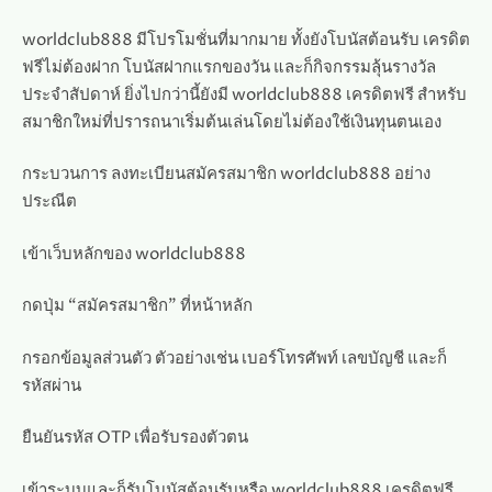
worldclub888 มีโปรโมชั่นที่มากมาย ทั้งยังโบนัสต้อนรับ เครดิต
ฟรีไม่ต้องฝาก โบนัสฝากแรกของวัน และก็กิจกรรมลุ้นรางวัล
ประจำสัปดาห์ ยิ่งไปกว่านี้ยังมี worldclub888 เครดิตฟรี สำหรับ
สมาชิกใหม่ที่ปรารถนาเริ่มต้นเล่นโดยไม่ต้องใช้เงินทุนตนเอง
กระบวนการ ลงทะเบียนสมัครสมาชิก worldclub888 อย่าง
ประณีต
เข้าเว็บหลักของ worldclub888
กดปุ่ม “สมัครสมาชิก” ที่หน้าหลัก
กรอกข้อมูลส่วนตัว ตัวอย่างเช่น เบอร์โทรศัพท์ เลขบัญชี และก็
รหัสผ่าน
ยืนยันรหัส OTP เพื่อรับรองตัวตน
เข้าระบบและก็รับโบนัสต้อนรับหรือ worldclub888 เครดิตฟรี