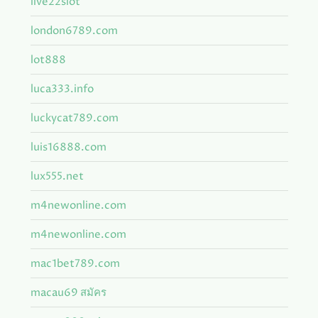
live22slot
london6789.com
lot888
luca333.info
luckycat789.com
luis16888.com
lux555.net
m4newonline.com
m4newonline.com
mac1bet789.com
macau69 สมัคร