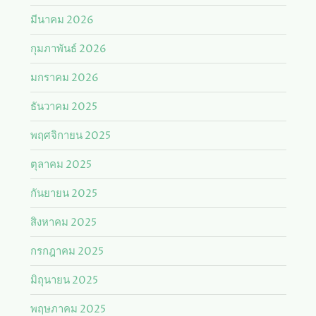
มีนาคม 2026
กุมภาพันธ์ 2026
มกราคม 2026
ธันวาคม 2025
พฤศจิกายน 2025
ตุลาคม 2025
กันยายน 2025
สิงหาคม 2025
กรกฎาคม 2025
มิถุนายน 2025
พฤษภาคม 2025