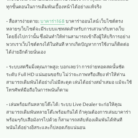
ทุกขั้นตอนในการเดิมพันเบื้องหน้าได้อย่างแท้จริง
• สื่อสารง่ายดาย:
บาคาร่า168
บาคาร่าออนไลน์ เว็บไซต์ตรง
หลายๆเว็บไซต์จะมีระบบแชทสดสำหรับการเสวนากับทางเว็บ
โดยยิ่งไปกว่านั้น ซึ่งมันทำให้ท่านสามารถเข้าถึงผู้ให้บริการอย่าง
พวกเราเว็บไซต์ตรงได้ในทันที หากเกิดปัญหาการใช้งานก็ติดต่อ
ได้ง่ายอีกด้วยนั่นเอง
• ระบบสตรีมมิ่งคุณภาพสูง: บอกเลยว่า การถ่ายทอดสดนั้นชัด
ระดับ Full HD แน่นอนขอรับ ไม่ว่าจะภาพหรือเสียง ทำให้ท่าน
สามารถเดิมพันได้อย่างไม่มีสะดุด เล่นได้อย่างสม่ำเสมอ แม้จะใช้
โทรศัพท์มือถือในการพนันก็ตาม
• เล่นพร้อมกันหลายโต๊ะได้: ระบบ Live Dealer จะก่อให้คุณ
สามารถเดิมพันหลายโต๊ะพร้อมกันได้ ถ้าคุณต้องการเล่นบาคาร่า
พร้อมๆกับเสือมังกรไปด้วย ก็สามารถสลับห้องเดิมพันได้ทันที
พนันได้อย่างอิสระและก็ปลอดภัยแน่นอน