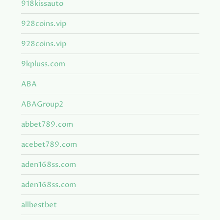
918kissauto
928coins.vip
928coins.vip
9kpluss.com
ABA
ABAGroup2
abbet789.com
acebet789.com
aden168ss.com
aden168ss.com
allbestbet