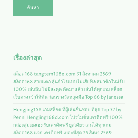
สำหรับ:
เรื่องล่าสุด
สล็อต168 tangtem168e.com 31 สิงหาคม 2569
สล็อต168 สายแตก ลุ้นกำไรแบบไม่เสียฟีล สมาชิกใหม่รับ
100% เล่นลื่น ไม่มีสะดุด คัดมาแล้ว เล่นได้ทุกเกม สล็อต
เว็บตรง เข้าให้ทัน ก่อนรางวัลหลุดมือ Top 66 by Janessa
Hengjing168 เกมสล็อต ที่ผู้เล่นชื่นชอบ ที่สุด Top 37 by
Penni Hengjing168d.com โปรโมชั่นเครดิตฟรี 100%
กล่องสุ่มเฮงเฮง รับเครดิตฟรี ยูสเดียว เล่นได้ทุกเกม
สล็อต168 แจก เครดิตฟรี เยอะที่สุด 25 สิงหา 2569