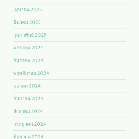
เมษายน 2025
มีนาคม 2025
กุมภาพันธ์ 2025
มกราคม 2025
ธันวาคม 2024
พฤศจิกายน 2024
ตุลาคม 2024
กันยายน 2024
สิงหาคม 2024
กรกฎาคม 2024
มิถุนายน 2024