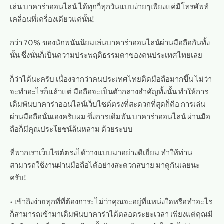
เล่น บาคาร่าออนไลน์ ได้ทุกวี่ทุกวันแบบง่ายๆเพียงแค่มีโทรศัพท์
เคลื่อนที่เครื่องเดียวแค่นั้น!
กว่า 70% ของนักพนันนิยมเล่นบาคาร่าออนไลน์ผ่านมือถือกันทั้ง
นั้น ซึ่งนั่นก็เป็นความประพฤติธรรมดาของคนประเทศไทยเลย
ก็ว่าได้นะครับ เนื่องจากว่าคนประเทศไทยติดมือถือมากขึ้น ไม่ว่า
จะทำอะไรก็แล้วแต่ มือถือจะเป็นตัวกลางสำคัญทั้งนั้น ทำให้การ
เดิมพันบาคาร่าออนไลน์เว็บไซต์ตรงที่สะดวกที่สุดก็คือ การเล่น
ผ่านมือถือนั่นเองครับผม ซึ่งการเดิมพัน บาคาร่าออนไลน์ ผ่านมือ
ถือก็มีคุณประโยชน์ล้นหลาม ด้วยระบบ
ที่พวกเราเว็บไซต์ตรงได้วางแบบมาอย่างดีเยี่ยม ทำให้ท่าน
สามารถใช้งานผ่านมือถือได้อย่างสะดวกสบาย มาดูกันเลยนะ
ครับ!
• เข้าถึงง่ายทุกที่ที่ต้องการ: ไม่ว่าคุณจะอยู่ที่แหน่งใดหรือทำอะไร
ก็สามารถเข้ามาเดิมพันบาคาร่าได้ตลอดระยะเวลา เพียงแต่คุณมี