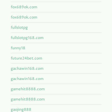
fox689ok.com
fox689ok.com
fullslotpg
fullslotpg168.com
funny18
future24bet.com
gachawin168.com
gachawin168.com
gamehit8888.com
gamehit8888.com
gaojing888