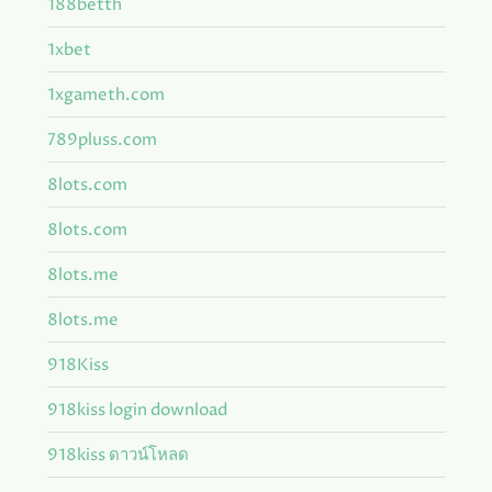
188betth
1xbet
1xgameth.com
789pluss.com
8lots.com
8lots.com
8lots.me
8lots.me
918Kiss
918kiss login download
918kiss ดาวน์โหลด