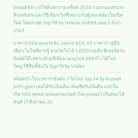
Jinda888 เวปไซต์แตกง่าย สล็อต 2026 รวมเกมแตกง่าย
ฟีเจอร์เด่น และวิธีเลือกเว็บที่เหมาะกับผู้เล่น พนัน เว็บเปิด
ใหม่ ใหม่ล่าสุด Top 98 by Helene Jin888.asia 3 AUG
2569
บาคาร่า168 sexy168c.com 6 AUG 69 บาคาร่า คู่มือ
เลือกเว็บไพ่ที่ควรรู้ สายวัดใจได้ 1,000 เกมดัง ฟีเจอร์ครบ
สัมผัสโต๊ะสดระดับพรีเมียม sexy168 สมัครไว ได้โปร
ใหญ่ ใช้สิทธิ์ทันใจ Top 70 by Violet
สล็อต55 เว็บบาคาร่าอันดับ 1 ในไทย Top 34 by Russell
jin55.guru เล่นได้รับเงินเต็ม เล่นเสียรับเงินคืน แจกวัน
เกิด 500 จุดหมายของสายเกมทั่วโลก jinda55 เริ่มสนุกได้
ทันที 21 สิงหาคม 26