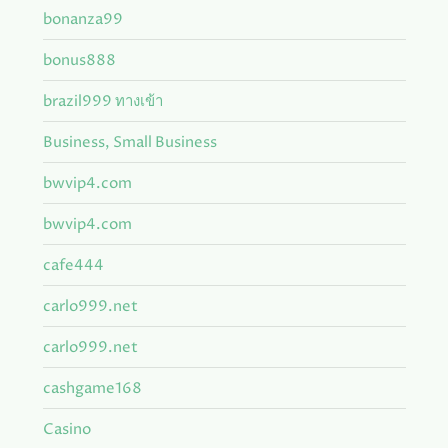
bonanza99
bonus888
brazil999 ทางเข้า
Business, Small Business
bwvip4.com
bwvip4.com
cafe444
carlo999.net
carlo999.net
cashgame168
Casino