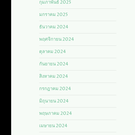
กุมภาพันธ์ 2025
มกราคม 2025
ธันวาคม 2024
พฤศจิกายน 2024
ตุลาคม 2024
กันยายน 2024
สิงหาคม 2024
กรกฎาคม 2024
มิถุนายน 2024
พฤษภาคม 2024
เมษายน 2024