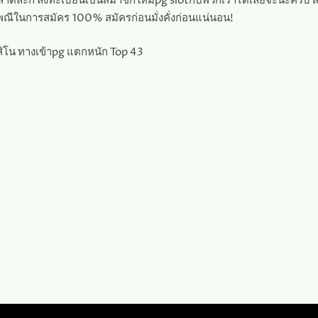
ลาดล่ะก็ ลงทะเบียนเป็นสมาชิกใหม่pg slotกับพวกเราได้เลยจ้ะนะครับ 
พณีในการสมัคร 100% สมัครก่อนมั่งคั่งก่อนแน่นอน!
สิโน ทางเข้าpg แตกหนัก Top 43