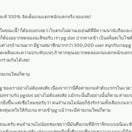
รงแท้ 100% จัดเต็มเกมแตกหนักแตกจริง ลองเลย!
ดในขณะนี้? ก็ต้องบอกเลยว่ เว็บตรงไม่ผ่านเอเย่นต์ที่มีความน่านับถือแล
รก็ต้องอยากทดลองน่ะสิขอรับ เรา pg slot ปากทางเข้า เป็นสล็อตเว็บไซต
่ายเกมต่างๆจำนวนมาก มีฐานสมาชิกมากกว่า 500,000 user สนุกกับเกมpg
มเพลิดเพลินและความประทับแน่ๆ ถ้าหากคุณอยากทดลองเกมแตกหนักแตก
กร่วมกันได้เลย!
่ายเกมใหม่ก็ตาม
pg ของเราอย่างไม่ต้องสงสัย เนื่องจากว่านี่คือค่ายเกมลำดับแรกๆในแวด
ไม่ทราบกับ pgslot อย่างไม่ต้องสงสัย แม้กระนั้นถึงอย่างนั้นก็ตาม ค่ายเ
ยิ่งขึ้น แต่เชื่อไหมขอรับว่า คนจำนวนไม่น้อยก็ยังรักรวมทั้งเลือกเกมจ
ยังคงทุ่มเทใจให้กับเกม ทางเข้าpg แม้ว่าจะมีค่ายเกมใหม่ก็ตาม
นะครับ คนจำนวนไม่น้อยชมเชยว่านี่มันคือเกมที่มีกราฟิกแบบอนิเมะช
กมทางเข้าpgเลยล่ะครับ เด่นแบบสุดๆอีกทั้งธีมเกมที่พวกเขาวางแบบมาก็มี