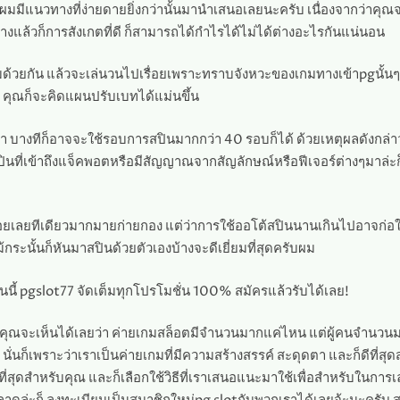
ผมมีแนวทางที่ง่ายดายยิ่งกว่านั้นมานำเสนอเลยนะครับ เนื่องจากว่าคุณ
แล้วก็การสังเกตที่ดี ก็สามารถได้กำไรได้ไม่ได้ต่างอะไรกันแน่นอน
้วยกัน แล้วจะเล่นวนไปเรื่อยเพราะทราบจังหวะของเกมทางเข้าpgนั้นๆดี
ร่ คุณก็จะคิดแผนปรับเบทได้แม่นขึ้น
เวลา บางทีก็อาจจะใช้รอบการสปินมากกว่า 40 รอบก็ได้ ด้วยเหตุผลดังกล่า
สปินที่เข้าถึงแจ็คพอตหรือมีสัญญาณจากสัญลักษณ์หรือฟีเจอร์ต่างๆมาล่ะก
น้อยเลยทีเดียวมากมายก่ายกอง แต่ว่าการใช้ออโต้สปินนานเกินไปอาจก่อ
กระนั้นก็หันมาสปินด้วยตัวเองบ้างจะดีเยี่ยมที่สุดครับผม
ันนี้ pgslot77 จัดเต็มทุกโปรโมชั่น 100% สมัครแล้วรับได้เลย!
 คุณจะเห็นได้เลยว่า ค่ายเกมสล็อตมีจำนวนมากแค่ไหน แต่ผู้คนจำนวนม
นั่นก็เพราะว่าเราเป็นค่ายเกมที่มีความสร้างสรรค์ สะดุดตา และก็ดีที่สุ
ที่สุดสำหรับคุณ และก็เลือกใช้วิธีที่เราเสนอแนะมาใช้เพื่อสำหรับในการ