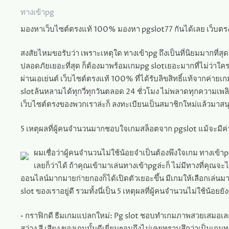
ทางเข้าpg
มองหาเว็บไซต์ตรงแท้ 100% มองหา pgslot77 กันได้เลย เว็บต
สงสัยไหมขอรับว่า เพราะเหตุใด ทางเข้าpg ถึงเป็นที่นิยมมากที่สุ
ปลอดภัยเยอะที่สุด ก็ต้องมาพร้อมเกมpg slotเยอะมากที่ไม่ว่าใค
ผ่านเอเย่นต์ เว็บไซต์ตรงแท้ 100% ที่ได้รับลิขสิทธิ์แท้จากค
slotล้นหลามได้ทุกวี่ทุกวันตลอด 24 ชั่วโมง ไม่พลาดทุกควา
เว็บไซต์ตรงของพวกเราล่ะก็ ลงทะเบียนเป็นสมาชิกใหม่แล้วมาสนุ
5 เหตุผลที่ผู้คนจำนวนมากชอบใจเกมสล็อตจาก pgslot แม้จะมีค
ผมเชื่อว่าผู้คนจำนวนไม่ใช้น้อยจำเป็นต้องพึงใจเกม ทางเข้า
เลยก็ว่าได้ ถ้าคุณเข้ามาเล่นทางเข้าpgล่ะก็ ไม่มีทางที่คุณจะ
ออนไลน์มากมายก่ายกองก็ได้เปิดตัวเยอะขึ้น มีเกมให้เลือกเล่นมาก
slot ของเราอยู่ดี รวมทั้งนี่เป็น 5 เหตุผลที่ผู้คนจำนวนไม่ใช้น้อย
• กราฟิกดี ธีมเกมแปลกใหม่: Pg slot ชอบทำเกมภาพสวยเสมอเลย
สว่าง สี เสียง ของเกมนั้นดีเยี่ยมๆจนถึงไม่เคยทราบสึกว่าเป็นเ