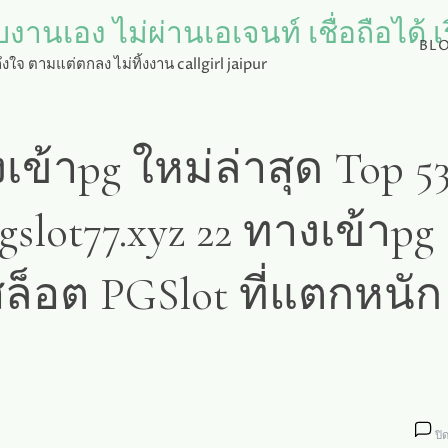
บงานเอง ไม่ผ่านเอเจนท์ เชื่อถือได้ เริ
BL
งใจ ตามแต่ตกลง ไม่ทิ้งงาน callgirl jaipur
เข้าpg ใหม่ล่าสุด Top 5
gslot77.xyz 22 ทางเข้าpg
ล็อต PGSlot ที่แตกหนัก
ปิ