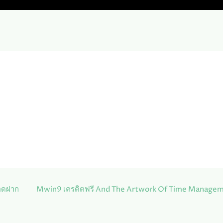
ยอดฝาก
Mwin9 เครดิตฟรี And The Artwork Of Time Manage