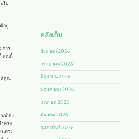
จะไม่
อยู่
คลังเก็บ
ว การ
สิงหาคม 2026
็ คุณก็
กรกฎาคม 2026
มิถุนายน 2026
ให้คุณ
พฤษภาคม 2026
เมษายน 2026
มีนาคม 2026
ากก็ยัง
ดสำหรับ
กุมภาพันธ์ 2026
เล่นทาง