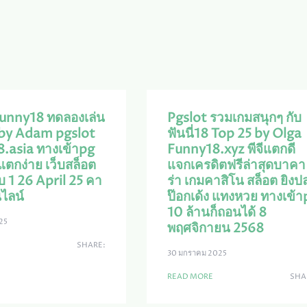
 funny18 ทดลองเล่น
Pgslot รวมเกมสนุกๆ กับ
 by Adam pgslot
ฟันนี่18 Top 25 by Olga
.asia ทางเข้าpg
Funny18.xyz พีจีแตกดี
แตกง่าย เว็บสล็อต
แจกเครดิตฟรีล่าสุดบาคา
บ 1 26 April 25 คา
ร่า เกมคาสิโน สล็อต ยิงป
ไลน์
ป๊อกเด้ง แทงหวย ทางเข้า
10 ล้านก็ถอนได้ 8
25
พฤศจิกายน 2568
SHARE:
30 มกราคม 2025
READ MORE
SHA