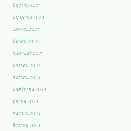
มิถุนายน 2024
พฤษภาคม 2024
เมษายน 2024
มีนาคม 2024
กุมภาพันธ์ 2024
มกราคม 2024
ธันวาคม 2023
พฤศจิกายน 2023
ตุลาคม 2023
กันยายน 2023
สิงหาคม 2023