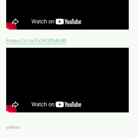
https://t.co/GcW2JPuRzM
พุซซี่888