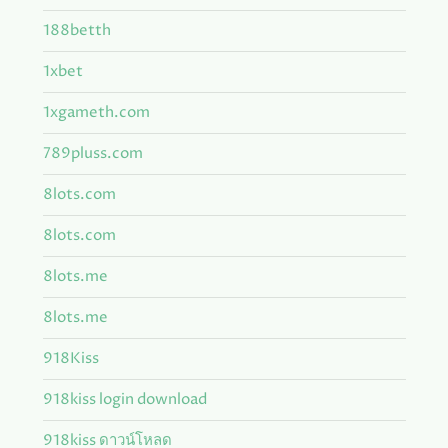
188betth
1xbet
1xgameth.com
789pluss.com
8lots.com
8lots.com
8lots.me
8lots.me
918Kiss
918kiss login download
918kiss ดาวน์โหลด