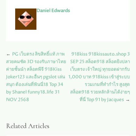
Daniel Edwards
แนะแนว
PG เว็บตรง ลิขสิทธิ์แท้ ภาพ
918kiss 918kissauto.shop 3
เรื่อง
สวยคมชัด 3D รองรับภาษาไทย
SEP 25 สล็อต918 สล็อตยิงปลา
ค่ายชั้นนำ สล็อตพีจี 918Kiss
เว็บตรง เจ้าใหญ่ ทุกยอดฝากรับ
Joker123 และอื่นๆ pgslot เล่น
1,000 บาท 918kiss เข้าสู่ระบบ
สนุก ต้องเล่นที่ฟันนี่18 Top 34
รวมเกมที่ทำกำไร สูงสุด
by Shanel funny18.life 31
สล็อต918 รวยหลักล้านได้ง่ายๆ
NOV 2568
ที่นี่ Top 91 by Jacques
Related Articles