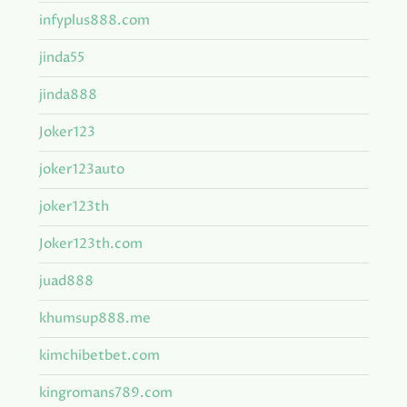
infyplus888.com
jinda55
jinda888
Joker123
joker123auto
joker123th
Joker123th.com
juad888
khumsup888.me
kimchibetbet.com
kingromans789.com