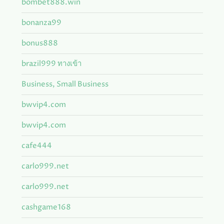
bombet888.win
bonanza99
bonus888
brazil999 ทางเข้า
Business, Small Business
bwvip4.com
bwvip4.com
cafe444
carlo999.net
carlo999.net
cashgame168