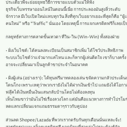
ประเดี๋ยวพี่จะย่อยยุทธวิธีการขายแบบตัวแม่ให้ฟัง
ธุรกิจเว็บหรรษาออนไลน์ในตอนนี้เนี่ย การประลองมันสูงลิ่วระดับ
จักรวาล มีเว็บเปิดใหม่แทบทุกวัน สิ่งที่ทุกเว็บอยากเยอะที่สุดก็คือ “ผู้เ
คนใหม่” หรือ “Traffic” นั่นเอง โดยเหตุนี้ การแจกเครดิตฟรีก็เลยเป็
กลยุทธ์ทางการตลาดขั้นเทวดา ที่วิน-วิน (Win-Win) ทั้งสองฝ่าย
• ฝั่งเว็บไซต์: ได้คนลงทะเบียนเป็นสมาชิกเพิ่ม ได้โชว์ประสิทธิภาพ
ระบบเว็บไซต์ว่าแจ๋วมากแค่ไหน และก็หากผู้เล่นติดใจ เขาก็บางครั้ง
อาจจะเปลี่ยนมาเป็นลูกค้าขาประจำในอนาคต
• ฝั่งผู้เล่น (อย่างเรา): ได้ทุนฟรีมาทดลองเล่น ขจัดความกลัวประเด็
โดนโกง เพราะเหตุว่าพวกเรายังไม่ได้ฝากเงินเข้าไป แถมยังได้โอกา
ฟลุ๊คได้เงินหมื่นเงินแสนกลับบ้านโดยไม่ต้องลงทุน
เห็นไหมขาว่ามันไม่ใช่เรื่องลวงโลก แต่มันคือแนวทางการทำโปรโมช
ลดแลกเปลี่ยนแจกแถมธรรมดาๆราวกับคูปอง
ส่วนลด Shopee/Lazada ที่พวกเรากดรับกันทุกเดือนนั่นแหละจ้ะ!