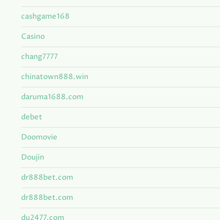
cashgame168
Casino
chang7777
chinatown888.win
daruma1688.com
debet
Doomovie
Doujin
dr888bet.com
dr888bet.com
du2477.com