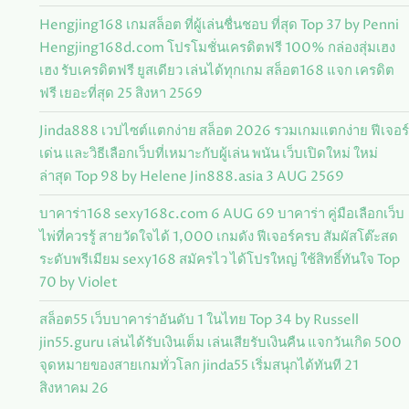
Hengjing168 เกมสล็อต ที่ผู้เล่นชื่นชอบ ที่สุด Top 37 by Penni
Hengjing168d.com โปรโมชั่นเครดิตฟรี 100% กล่องสุ่มเฮง
เฮง รับเครดิตฟรี ยูสเดียว เล่นได้ทุกเกม สล็อต168 แจก เครดิต
ฟรี เยอะที่สุด 25 สิงหา 2569
Jinda888 เวปไซต์แตกง่าย สล็อต 2026 รวมเกมแตกง่าย ฟีเจอร์
เด่น และวิธีเลือกเว็บที่เหมาะกับผู้เล่น พนัน เว็บเปิดใหม่ ใหม่
ล่าสุด Top 98 by Helene Jin888.asia 3 AUG 2569
บาคาร่า168 sexy168c.com 6 AUG 69 บาคาร่า คู่มือเลือกเว็บ
ไพ่ที่ควรรู้ สายวัดใจได้ 1,000 เกมดัง ฟีเจอร์ครบ สัมผัสโต๊ะสด
ระดับพรีเมียม sexy168 สมัครไว ได้โปรใหญ่ ใช้สิทธิ์ทันใจ Top
70 by Violet
สล็อต55 เว็บบาคาร่าอันดับ 1 ในไทย Top 34 by Russell
jin55.guru เล่นได้รับเงินเต็ม เล่นเสียรับเงินคืน แจกวันเกิด 500
จุดหมายของสายเกมทั่วโลก jinda55 เริ่มสนุกได้ทันที 21
สิงหาคม 26