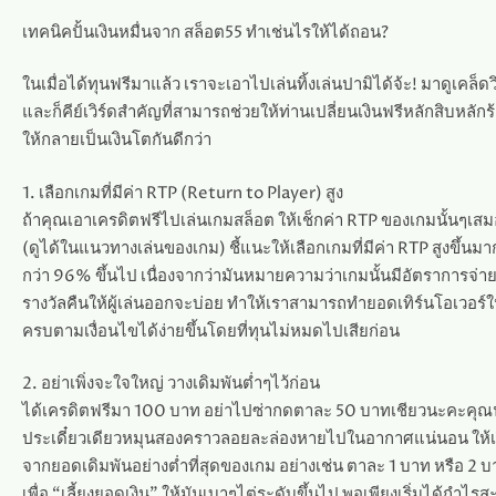
เทคนิคปั้นเงินหมื่นจาก สล็อต55 ทำเช่นไรให้ได้ถอน?
ในเมื่อได้ทุนฟรีมาแล้ว เราจะเอาไปเล่นทิ้งเล่นปามิได้จ้ะ! มาดูเคล็ดวิ
และก็คีย์เวิร์ดสำคัญที่สามารถช่วยให้ท่านเปลี่ยนเงินฟรีหลักสิบหลักร
ให้กลายเป็นเงินโตกันดีกว่า
1. เลือกเกมที่มีค่า RTP (Return to Player) สูง
ถ้าคุณเอาเครดิตฟรีไปเล่นเกมสล็อต ให้เช็กค่า RTP ของเกมนั้นๆเส
(ดูได้ในแนวทางเล่นของเกม) ชี้แนะให้เลือกเกมที่มีค่า RTP สูงขึ้นมาก
กว่า 96% ขึ้นไป เนื่องจากว่ามันหมายความว่าเกมนั้นมีอัตราการจ่า
รางวัลคืนให้ผู้เล่นออกจะบ่อย ทำให้เราสามารถทำยอดเทิร์นโอเวอร์ใ
ครบตามเงื่อนไขได้ง่ายขึ้นโดยที่ทุนไม่หมดไปเสียก่อน
2. อย่าเพิ่งจะใจใหญ่ วางเดิมพันต่ำๆไว้ก่อน
ได้เครดิตฟรีมา 100 บาท อย่าไปซ่ากดตาละ 50 บาทเชียวนะคะคุณน
ประเดี๋ยวเดียวหมุนสองคราวลอยละล่องหายไปในอากาศแน่นอน ให้เร
จากยอดเดิมพันอย่างต่ำที่สุดของเกม อย่างเช่น ตาละ 1 บาท หรือ 2 
เพื่อ “เลี้ยงยอดเงิน” ให้มันเบาๆไต่ระดับขึ้นไป พอเพียงเริ่มได้กำไร