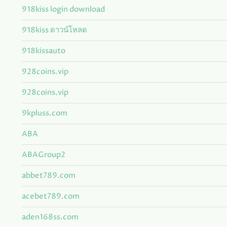
918kiss login download
918kiss ดาวน์โหลด
918kissauto
928coins.vip
928coins.vip
9kpluss.com
ABA
ABAGroup2
abbet789.com
acebet789.com
aden168ss.com