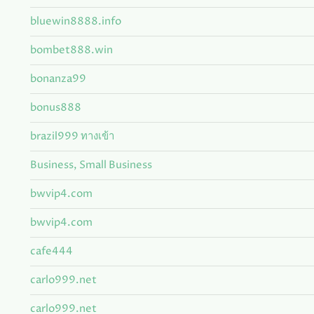
bluewin8888.info
bombet888.win
bonanza99
bonus888
brazil999 ทางเข้า
Business, Small Business
bwvip4.com
bwvip4.com
cafe444
carlo999.net
carlo999.net