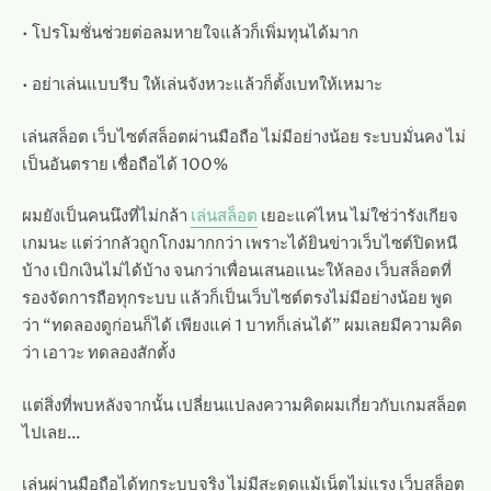
• โปรโมชั่นช่วยต่อลมหายใจแล้วก็เพิ่มทุนได้มาก
• อย่าเล่นแบบรีบ ให้เล่นจังหวะแล้วก็ตั้งเบทให้เหมาะ
เล่นสล็อต เว็บไซต์สล็อตผ่านมือถือ ไม่มีอย่างน้อย ระบบมั่นคง ไม่
เป็นอันตราย เชื่อถือได้ 100%
ผมยังเป็นคนนึงที่ไม่กล้า
เล่นสล็อต
เยอะแค่ไหน ไม่ใช่ว่ารังเกียจ
เกมนะ แต่ว่ากลัวถูกโกงมากกว่า เพราะได้ยินข่าวเว็บไซต์ปิดหนี
บ้าง เบิกเงินไม่ได้บ้าง จนกว่าเพื่อนเสนอแนะให้ลอง เว็บสล็อตที่
รองจัดการถือทุกระบบ แล้วก็เป็นเว็บไซต์ตรงไม่มีอย่างน้อย พูด
ว่า “ทดลองดูก่อนก็ได้ เพียงแค่ 1 บาทก็เล่นได้” ผมเลยมีความคิด
ว่า เอาวะ ทดลองสักตั้ง
แต่สิ่งที่พบหลังจากนั้น เปลี่ยนแปลงความคิดผมเกี่ยวกับเกมสล็อต
ไปเลย…
เล่นผ่านมือถือได้ทุกระบบจริง ไม่มีสะดุดแม้เน็ตไม่แรง เว็บสล็อต