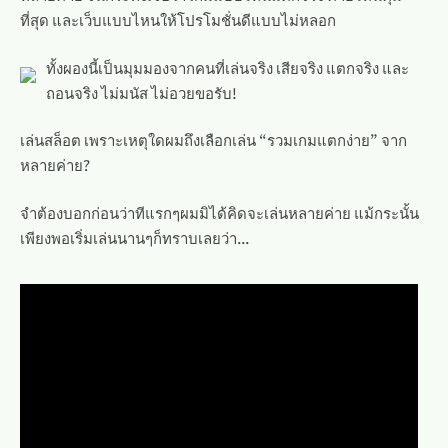
ป
ที่สุด และเว็บแบบไหนให้โปรโมชั่นดีแบบไม่หลอก
เกม
ที่
คุณ
ทั้งผองนี้เป็นมุมมองจากคนที่เล่นจริง เสียจริง แตกจริง และ
ไว้ใ
ถอนจริง ไม่มนัส ไม่อวยขอรับ!
นัก
เดิม
พัน
เล่นสล็อต เพราะเหตุใดผมถึงเลือกเล่น “รวมเกมแตกง่าย” จาก
รีวิว
หลายค่าย?
ได้
เงิน
จริง
จำต้องบอกก่อนว่าทีแรกๆผมมิได้คิดจะเล่นหลายค่าย แม้กระนั้น
CO
เพียงพอเริ่มเล่นนานๆก็ทราบเลยว่า…
เล่น
ได้
พร้
จ่าย
ทุก
ยอด
TO
38
BY
LIN
CO