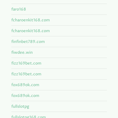
faro168
fcharoenkit168.com
fcharoenkit168.com
finfinbet789.com
fiwdee.win
fizz169bet.com
fizz169bet.com
fox689ok.com
fox689ok.com
fullslotpg
fullslotpg168.com