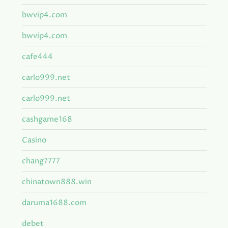
bwvip4.com
bwvip4.com
cafe444
carlo999.net
carlo999.net
cashgame168
Casino
chang7777
chinatown888.win
daruma1688.com
debet