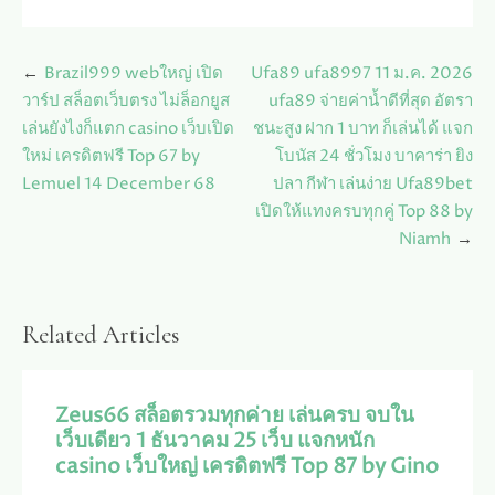
แนะแนว
Brazil999 webใหญ่ เปิด
Ufa89 ufa8997 11 ม.ค. 2026
เรื่อง
วาร์ป สล็อตเว็บตรง ไม่ล็อกยูส
ufa89 จ่ายค่าน้ำดีที่สุด อัตรา
เล่นยังไงก็แตก casino เว็บเปิด
ชนะสูง ฝาก 1 บาท ก็เล่นได้ แจก
ใหม่ เครดิตฟรี Top 67 by
โบนัส 24 ชั่วโมง บาคาร่า ยิง
Lemuel 14 December 68
ปลา กีฬา เล่นง่าย Ufa89bet
เปิดให้แทงครบทุกคู่ Top 88 by
Niamh
Related Articles
Zeus66 สล็อตรวมทุกค่าย เล่นครบ จบใน
เว็บเดียว 1 ธันวาคม 25 เว็บ แจกหนัก
casino เว็บใหญ่ เครดิตฟรี Top 87 by Gino