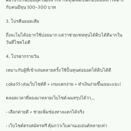
ผมใช้โปรนี้บ่อยสุด เนื่องจากทำให้ทุนเพิ่มขึ้นเกือบสองเท่า เหมาะ
กับคนมีทุน 100–300 บาท
3. โปรคืนยอดเสีย
ถึงจะไม่ได้อยากใช้บ่อยมาก แต่ว่าช่วยเซฟทุนได้ดิบได้ดีมากใน
วันที่โชคไม่ดี
4. โปรฝากรายวัน
เหมาะกับผู้ที่เข้าเล่นหลายครั้ง ใช้ปั้นทุนต่อยอดได้ดิบได้ดี
coke55 เล่นเว็บไซต์ดี + เกมแตกง่าย = ทำเงินง่ายขึ้นเยอะแยะ!
ตลอดเวลาที่ลองมาหลายเว็บไซต์ ผมสรุปได้ว่า…
• เลือกค่ายดี = ช่วยเพิ่มช่องทางแตกได้จริง
• เว็บไซต์ตรงสมัครฟรี คุ้มกว่าเว็บผ่านเอเย่นต์หลายเท่า