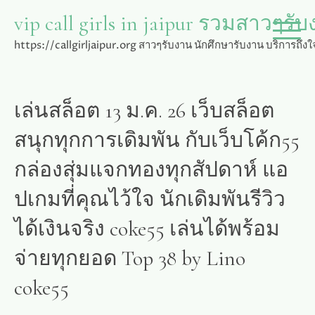
Skip
vip call girls in jaipur รวมสาวๆรับง
to
content
https://callgirljaipur.org สาวๆรับงาน นักศึกษารับงาน บริการถึงใจ
เล่นสล็อต 13 ม.ค. 26 เว็บสล็อต
สนุกทุกการเดิมพัน กับเว็บโค้ก55
กล่องสุ่มแจกทองทุกสัปดาห์ แอ
ปเกมที่คุณไว้ใจ นักเดิมพันรีวิว
ได้เงินจริง coke55 เล่นได้พร้อม
จ่ายทุกยอด Top 38 by Lino
coke55