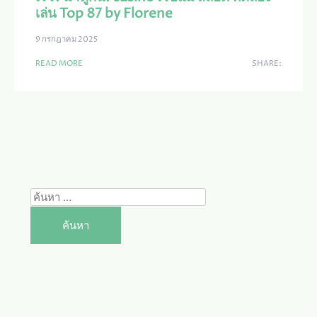
เล่น Top 87 by Florene
9 กรกฎาคม 2025
READ MORE
SHARE:
ค้นหา
สำหรับ: