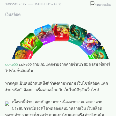
บน
3 ธันวาคม 2025
DANIEL EDWARDS
ปิดความเห็น
เล่น
สล็
เว็บสล็อต
13
ม.ค.
26
เว็บ
สล็
สนุ
ทุก
การ
เดิม
พัน
coke55
coke55 รวมเกมแตกง่ายจากค่ายชั้นนำ สมัครสมาชิกฟรี
กับ
โปรโมชั่นจัดเต็ม
เว็บ
โค้
กล่
หากคุณเป็นคนอีกคนหนึ่งที่กำลังตามหาเกม เว็บไซต์สล็อต แตก
สุ่ม
ง่าย หรือกำลังอยากเริ่มเล่นสล็อตกับเว็บไซต์ดีๆสักเว็บไซต์
แจก
ทอง
ทุก
เนื้อหานี้น่าจะตอบปัญหามากๆเนื่องจากว่าผมจะเล่าจาก
สัปด
ประสบการณ์ตรง ที่ได้ทดลองเล่นมาหลายเว็บ เว็บสล็อต
แอ
หลายค่าย จนกระทั่งเจอว่า เกมแบบไหนแตกจริง ค่ายไหนคุ้ม