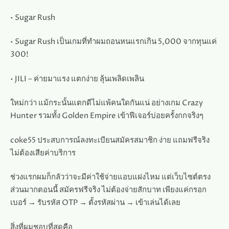
• Sugar Rush
• Sugar Rush เป็นเกมที่ทำผมถอนหนแรกเกิน 5,000 จากทุนแค่
300!
• JILI – ค่ายมาแรง แตกง่าย ลุ้นเพลิดเพลิน
ใหม่กว่า แม้กระนั้นแตกดีไม่แพ้คนใดกันแน่ อย่างเกม Crazy
Hunter รวมทั้ง Golden Empire เข้าฟีเจอร์บ่อยครั้งกกจริงๆ
coke55 ประสบการณ์ลงทะเบียนสมัครสมาชิก ง่าย แถมฟรีจริง
ไม่ต้องเสียค่าบริการ
ช่วงแรกผมก็กลัวว่าจะมีค่าใช้จ่ายแอบแฝงไหม แต่เว็บไซต์ตรง
ส่วนมากตอนนี้ สมัครฟรีจริง ไม่ต้องจ่ายสักบาท เพียงแค่กรอก
เบอร์ → รับรหัส OTP → ตั้งรหัสผ่าน → เข้าเล่นได้เลย
สิ่งที่ผมชอบที่สุดคือ