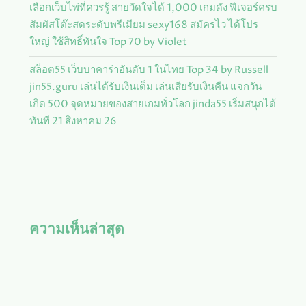
เลือกเว็บไพ่ที่ควรรู้ สายวัดใจได้ 1,000 เกมดัง ฟีเจอร์ครบ
สัมผัสโต๊ะสดระดับพรีเมียม sexy168 สมัครไว ได้โปร
ใหญ่ ใช้สิทธิ์ทันใจ Top 70 by Violet
สล็อต55 เว็บบาคาร่าอันดับ 1 ในไทย Top 34 by Russell
jin55.guru เล่นได้รับเงินเต็ม เล่นเสียรับเงินคืน แจกวัน
เกิด 500 จุดหมายของสายเกมทั่วโลก jinda55 เริ่มสนุกได้
ทันที 21 สิงหาคม 26
ความเห็นล่าสุด