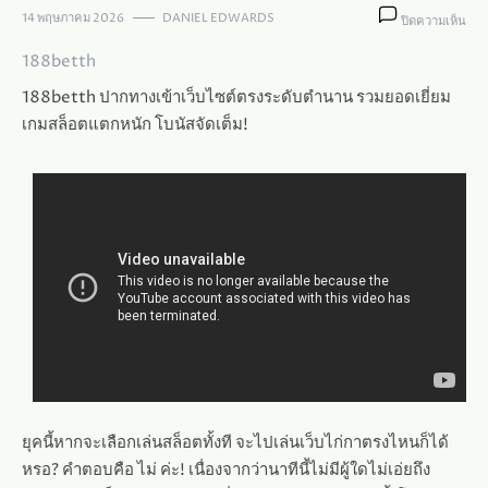
บน
14 พฤษภาคม 2026
DANIEL EDWARDS
ปิดความเห็น
เว็บ
ใหญ
188betth
188
188betth ปากทางเข้าเว็บไซต์ตรงระดับตำนาน รวมยอดเยี่ยม
WE
รวม
เกมสล็อตแตกหนัก โบนัสจัดเต็ม!
เกม
คา
สิ
โน
ออน
ยอด
ฮิต
สล็
แตก
ง่าย
บา
คา
ร่า
ไหล
ลื่น
ยุคนี้หากจะเลือกเล่นสล็อตทั้งที จะไปเล่นเว็บไก่กาตรงไหนก็ได้
เล่น
หรอ? คำตอบคือ ไม่ ค่ะ! เนื่องจากว่านาทีนี้ไม่มีผู้ใดไม่เอ่ยถึง
ได้