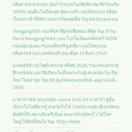
สล็อต168 สายแตก ลุ้นกำไรแบบไม่เสียฟีล สมาชิกใหม่รับ
100% เล่นลื่น ไม่มีสะดุด คัดมาแล้ว เล่นได้ทุกเกม สล็อต
เว็บตรง เข้าให้ทัน ก่อนรางวัลหลุดมือ Top 66 by Janessa
Hengjing168 เกมสล็อต ที่ผู้เล่นชื่นชอบ ที่สุด Top 37 by
Penni Hengjing168d.com โปรโมชั่นเครดิตฟรี 100%
กล่องสุ่มเฮงเฮง รับเครดิตฟรี ยูสเดียว เล่นได้ทุกเกม
สล็อต168 แจก เครดิตฟรี เยอะที่สุด 25 สิงหา 2569
Jinda888 เวปไซต์แตกง่าย สล็อต 2026 รวมเกมแตกง่าย
ฟีเจอร์เด่น และวิธีเลือกเว็บที่เหมาะกับผู้เล่น พนัน เว็บเปิด
ใหม่ ใหม่ล่าสุด Top 98 by Helene Jin888.asia 3 AUG
2569
บาคาร่า168 sexy168c.com 6 AUG 69 บาคาร่า คู่มือ
เลือกเว็บไพ่ที่ควรรู้ สายวัดใจได้ 1,000 เกมดัง ฟีเจอร์ครบ
สัมผัสโต๊ะสดระดับพรีเมียม sexy168 สมัครไว ได้โปร
ใหญ่ ใช้สิทธิ์ทันใจ Top 70 by Violet