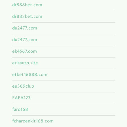
dr888bet.com
dr888bet.com
du2477.com
du2477.com
ek4567.com
erisauto.site
etbet16888.com
eu369club
FAFA123
faro168
fcharoenkit168.com