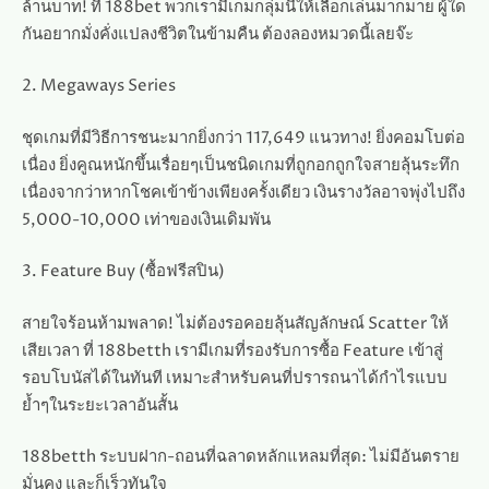
ล้านบาท! ที่ 188bet พวกเรามีเกมกลุ่มนี้ให้เลือกเล่นมากมาย ผู้ใด
กันอยากมั่งคั่งแปลงชีวิตในข้ามคืน ต้องลองหมวดนี้เลยจ๊ะ
2. Megaways Series
ชุดเกมที่มีวิธีการชนะมากยิ่งกว่า 117,649 แนวทาง! ยิ่งคอมโบต่อ
เนื่อง ยิ่งคูณหนักขึ้นเรื่อยๆเป็นชนิดเกมที่ถูกอกถูกใจสายลุ้นระทึก
เนื่องจากว่าหากโชคเข้าข้างเพียงครั้งเดียว เงินรางวัลอาจพุ่งไปถึง
5,000-10,000 เท่าของเงินเดิมพัน
3. Feature Buy (ซื้อฟรีสปิน)
สายใจร้อนห้ามพลาด! ไม่ต้องรอคอยลุ้นสัญลักษณ์ Scatter ให้
เสียเวลา ที่ 188betth เรามีเกมที่รองรับการซื้อ Feature เข้าสู่
รอบโบนัสได้ในทันที เหมาะสำหรับคนที่ปรารถนาได้กำไรแบบ
ย้ำๆในระยะเวลาอันสั้น
188betth ระบบฝาก-ถอนที่ฉลาดหลักแหลมที่สุด: ไม่มีอันตราย
มั่นคง และก็เร็วทันใจ