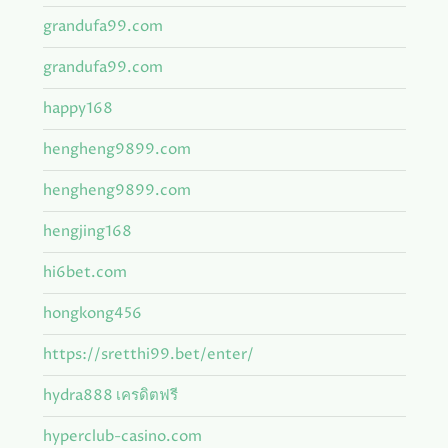
grandufa99.com
grandufa99.com
happy168
hengheng9899.com
hengheng9899.com
hengjing168
hi6bet.com
hongkong456
https://sretthi99.bet/enter/
hydra888 เครดิตฟรี
hyperclub-casino.com