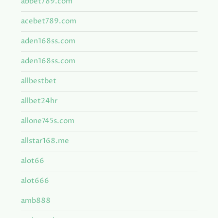
abbet789.com
acebet789.com
aden168ss.com
aden168ss.com
allbestbet
allbet24hr
allone745s.com
allstar168.me
alot66
alot666
amb888