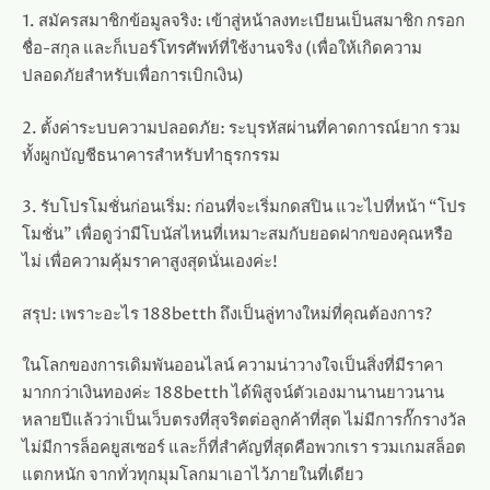
1. สมัครสมาชิกข้อมูลจริง: เข้าสู่หน้าลงทะเบียนเป็นสมาชิก กรอก
ชื่อ-สกุล และก็เบอร์โทรศัพท์ที่ใช้งานจริง (เพื่อให้เกิดความ
ปลอดภัยสำหรับเพื่อการเบิกเงิน)
2. ตั้งค่าระบบความปลอดภัย: ระบุรหัสผ่านที่คาดการณ์ยาก รวม
ทั้งผูกบัญชีธนาคารสำหรับทำธุรกรรม
3. รับโปรโมชั่นก่อนเริ่ม: ก่อนที่จะเริ่มกดสปิน แวะไปที่หน้า “โปร
โมชั่น” เพื่อดูว่ามีโบนัสไหนที่เหมาะสมกับยอดฝากของคุณหรือ
ไม่ เพื่อความคุ้มราคาสูงสุดนั่นเองค่ะ!
สรุป: เพราะอะไร 188betth ถึงเป็นลู่ทางใหม่ที่คุณต้องการ?
ในโลกของการเดิมพันออนไลน์ ความน่าวางใจเป็นสิ่งที่มีราคา
มากกว่าเงินทองค่ะ 188betth ได้พิสูจน์ตัวเองมานานยาวนาน
หลายปีแล้วว่าเป็นเว็บตรงที่สุจริตต่อลูกค้าที่สุด ไม่มีการกั๊กรางวัล
ไม่มีการล็อคยูสเซอร์ และก็ที่สำคัญที่สุดคือพวกเรา รวมเกมสล็อต
แตกหนัก จากทั่วทุกมุมโลกมาเอาไว้ภายในที่เดียว