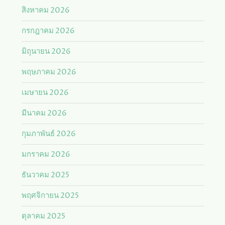
สิงหาคม 2026
กรกฎาคม 2026
มิถุนายน 2026
พฤษภาคม 2026
เมษายน 2026
มีนาคม 2026
กุมภาพันธ์ 2026
มกราคม 2026
ธันวาคม 2025
พฤศจิกายน 2025
ตุลาคม 2025