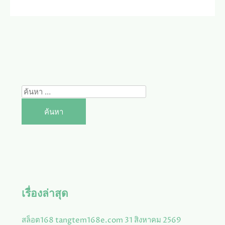
ค้นหา
สำหรับ:
เรื่องล่าสุด
สล็อต168 tangtem168e.com 31 สิงหาคม 2569