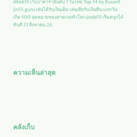
สล็อต55 เว็บบาคาร่าอันดับ 1 ในไทย Top 34 by Russell
jin55.guru เล่นได้รับเงินเต็ม เล่นเสียรับเงินคืน แจกวัน
เกิด 500 จุดหมายของสายเกมทั่วโลก jinda55 เริ่มสนุกได้
ทันที 21 สิงหาคม 26
ความเห็นล่าสุด
คลังเก็บ