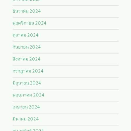
ธันวาคม 2024
พฤศจิกายน 2024
ตุลาคม 2024
กันยายน 2024
สิงหาคม 2024
กรกฎาคม 2024
มิถุนายน 2024
พฤษภาคม 2024
เมษายน 2024
มีนาคม 2024