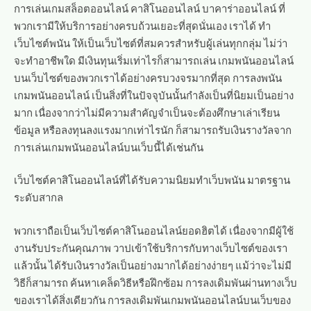
การเล่นเกมสล็อตออนไลน์ คาสิโนออนไลน์ บาคาร่าออนไลน์ ที่
พวกเรามีให้บริการอย่างครบถ้วนเยอะที่สุดนั่นเอง เราได้ ทำ
เว็บไซต์พนัน ให้เป็นเว็บไซต์ที่สมควรสำหรับผู้เล่นทุกกลุ่ม ไม่ว่า
จะทำอาชีพใด มีเงินทุนเริ่มเท่าไรก็สามารถเล่น เกมพนันออนไลน์
บนเว็บไซต์ของพวกเราได้อย่างครบวงจรมากที่สุด การลงพนัน
เกมพนันออนไลน์ เป็นสิ่งที่ในปัจจุบันนั้นกำลังเป็นที่นิยมเป็นอย่าง
มาก เนื่องจากว่าไม่มีความสำคัญจำเป็นจะต้องศึกษาเล่าเรียน
ข้อมูล หรือลงทุนลงแรงมากเท่าไรนัก ก็สามารถรับเงินรางวัลจาก
การเล่นเกมพนันออนไลน์บนเว็บนี้ได้เช่นกัน
เว็บไซต์คาสิโนออนไลน์ที่ได้รับความนิยมทำเว็บพนัน มาตรฐาน
ระดับสากล
พวกเราถือเป็นเว็บไซต์คาสิโนออนไลน์ยอดฮิตได้ เนื่องจากมีผู้ใช้
งานรับประกันคุณภาพ วาปเข้าใช้บริการกับทางเว็บไซต์ของเรา
แล้วนั้น ได้รับเงินรางวัลเป็นอย่างมากได้อย่างง่ายๆ แม้ว่าจะไม่มี
วิธีก็สามารถ ค้นหาเคล็ดวิธีหรือฝึกซ้อม การลงเดิมพันผ่านทางเว็บ
ของเราได้สิ่งเดียวกัน การลงเดิมพันเกมพนันออนไลน์บนเว็บของ