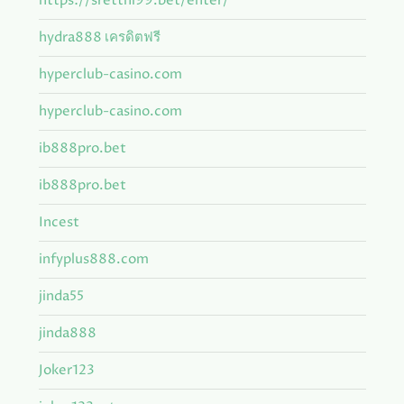
https://sretthi99.bet/enter/
hydra888 เครดิตฟรี
hyperclub-casino.com
hyperclub-casino.com
ib888pro.bet
ib888pro.bet
Incest
infyplus888.com
jinda55
jinda888
Joker123