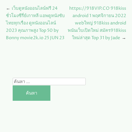
แนะแนว
เว็บดูหนังออนไลน์ฟรี 24
https://918VIP.CO 918kiss
เรื่อง
ชั่วโมงซีรี่ย์เกาหลี แอพดูหนังซับ
android 1 พฤศจิกายน 2022
ไทยทุกเรื่อง ดูหนังออนไลน์
webใหญ่ 918kiss android
2023 คุณภาพสูง Top 50 by
พนันเว็บเปิดใหม่ สมัคร918kiss
Bonny movie2k.io 25 JUN 23
ใหม่ล่าสุด Top 31 by Jade
ค้นหา
สำหรับ: