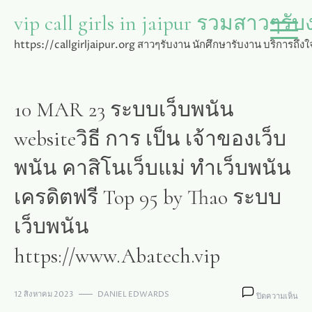
Skip
vip call girls in jaipur รวมสาวๆรับง
to
content
https://callgirljaipur.org สาวๆรับงาน นักศึกษารับงาน บริการถึงใจ
10 MAR 23 ระบบเว็บพนัน
websiteวิธี การ เป็น เจ้าของเว็บ
พนัน คาสิโนเว็บแม่ ทำเว็บพนัน
เครดิตฟรี Top 95 by Thao ระบบ
เว็บพนัน
https://www.Abatech.vip
บน
12 สิงหาคม 2023
DANIEL EDWARDS
ปิดความเห็น
10