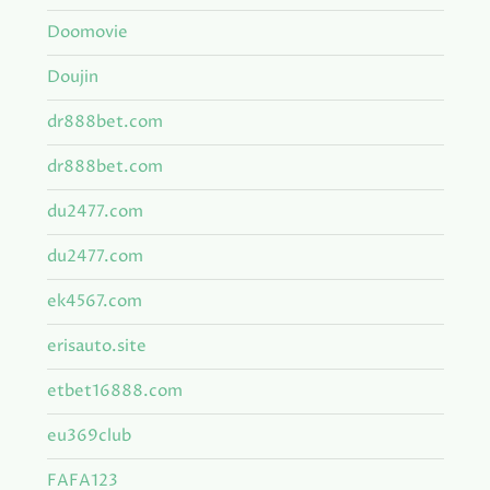
Doomovie
Doujin
dr888bet.com
dr888bet.com
du2477.com
du2477.com
ek4567.com
erisauto.site
etbet16888.com
eu369club
FAFA123