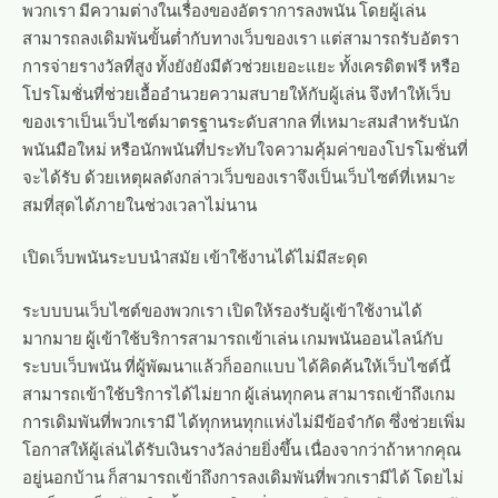
พวกเรา มีความต่างในเรื่องของอัตราการลงพนัน โดยผู้เล่น
สามารถลงเดิมพันขั้นต่ำกับทางเว็บของเรา แต่สามารถรับอัตรา
การจ่ายรางวัลที่สูง ทั้งยังยังมีตัวช่วยเยอะแยะ ทั้งเครดิตฟรี หรือ
โปรโมชั่นที่ช่วยเอื้ออำนวยความสบายให้กับผู้เล่น จึงทำให้เว็บ
ของเราเป็นเว็บไซต์มาตรฐานระดับสากล ที่เหมาะสมสำหรับนัก
พนันมือใหม่ หรือนักพนันที่ประทับใจความคุ้มค่าของโปรโมชั่นที่
จะได้รับ ด้วยเหตุผลดังกล่าวเว็บของเราจึงเป็นเว็บไซต์ที่เหมาะ
สมที่สุดได้ภายในช่วงเวลาไม่นาน
เปิดเว็บพนันระบบนำสมัย เข้าใช้งานได้ไม่มีสะดุด
ระบบบนเว็บไซต์ของพวกเรา เปิดให้รองรับผู้เข้าใช้งานได้
มากมาย ผู้เข้าใช้บริการสามารถเข้าเล่น เกมพนันออนไลน์กับ
ระบบเว็บพนัน ที่ผู้พัฒนาแล้วก็ออกแบบ ได้คิดค้นให้เว็บไซต์นี้
สามารถเข้าใช้บริการได้ไม่ยาก ผู้เล่นทุกคน สามารถเข้าถึงเกม
การเดิมพันที่พวกเรามี ได้ทุกหนทุกแห่งไม่มีข้อจำกัด ซึ่งช่วยเพิ่ม
โอกาสให้ผู้เล่นได้รับเงินรางวัลง่ายยิ่งขึ้น เนื่องจากว่าถ้าหากคุณ
อยู่นอกบ้าน ก็สามารถเข้าถึงการลงเดิมพันที่พวกเรามีได้ โดยไม่