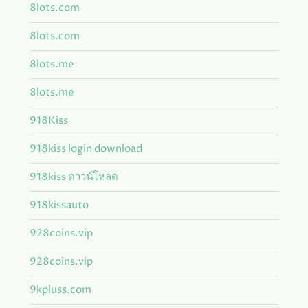
8lots.com
8lots.com
8lots.me
8lots.me
918Kiss
918kiss login download
918kiss ดาวน์โหลด
918kissauto
928coins.vip
928coins.vip
9kpluss.com