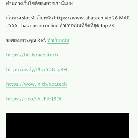
ผ่านทางเว็บไซต์ของพวกเรานั่นเอง
เว็บตรง slot ทำเว็บพนัน https://www.abatech.vip 26 MAR
2566 Thao casino online ทำเว็บพนันที่ฮิตที่สุด Top 29
ขอขอบพระคุณ Ref.
ทำเว็บพนัน
https://bit.ly/aabatech
http://ow.ly/Pbzr50NspBH
https://wow.in.th/abatech
https://t.co/vhUFJHJ8Dl