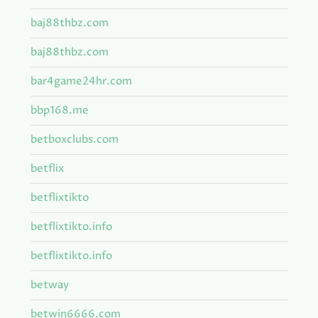
baj88thbz.com
baj88thbz.com
bar4game24hr.com
bbp168.me
betboxclubs.com
betflix
betflixtikto
betflixtikto.info
betflixtikto.info
betway
betwin6666.com