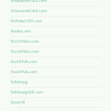
fcharoenkit168.com
fcharoenkit168.com
finfinbet789.com
fiwdee.win
fizz169bet.com
fizz169bet.com
fox689ok.com
fox689ok.com
fullslotpg
fullslotpg168.com
funny18