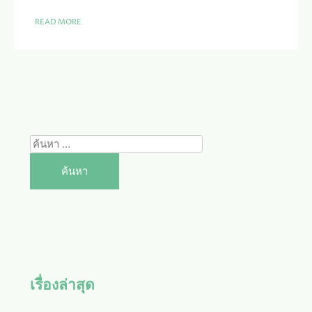
PGSLOT
รับ
รับ
10%
READ MORE
เครดิต
แจก
ฟรี
เพชร
ไม่
ฟรี
อั้น
ทุก
TOP
วัน
29
บา
BY
คา
JAKE
ร่า
TEMMAX69.VIP
เกม
ค้นหา
คา
สำหรับ:
สิโน
สล็อต
ยิง
ปลา
ป๊อก
เด้ง
หวย
HAPPY168
ถอน
ได้
เรื่องล่าสุด
ไม่
อั้น