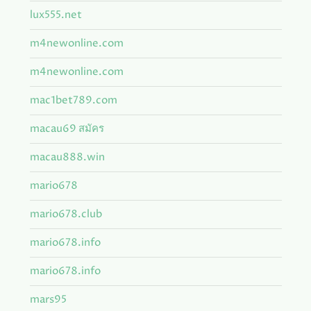
lux555.net
m4newonline.com
m4newonline.com
mac1bet789.com
macau69 สมัคร
macau888.win
mario678
mario678.club
mario678.info
mario678.info
mars95