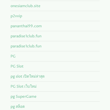
onesiamclub.site
p2vvip
pananthai99.com
paradise1club.fun
paradise1club.fun
PG
PG Slot
pg slot เปิดใหม่ล่าสุด
PG Slot เว็บใหม่
pg SuperGame
pg สล็อต