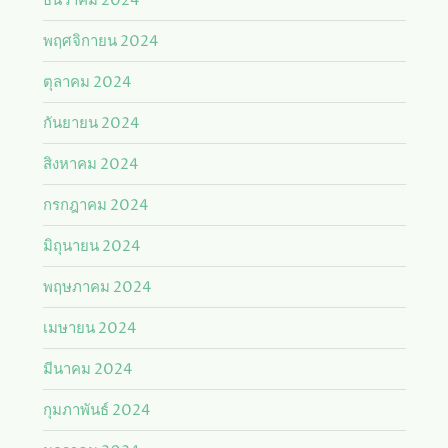
ธันวาคม 2024
พฤศจิกายน 2024
ตุลาคม 2024
กันยายน 2024
สิงหาคม 2024
กรกฎาคม 2024
มิถุนายน 2024
พฤษภาคม 2024
เมษายน 2024
มีนาคม 2024
กุมภาพันธ์ 2024