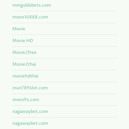
mmgoldsbets.com
mono16888.com
Movie
Movie HD
Movie2free
Movie2thai
moviehdthai
mun789slot.com
mwin9s.com
nagawaybet.com
nagawaybet.com