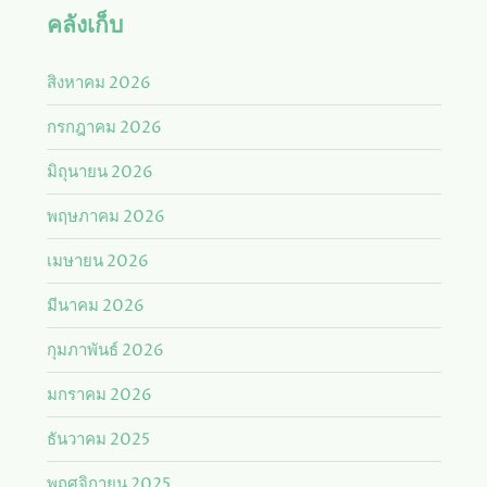
คลังเก็บ
สิงหาคม 2026
กรกฎาคม 2026
มิถุนายน 2026
พฤษภาคม 2026
เมษายน 2026
มีนาคม 2026
กุมภาพันธ์ 2026
มกราคม 2026
ธันวาคม 2025
พฤศจิกายน 2025