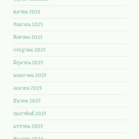
ตุลาคม 2025
กันยายน 2025
สิงหาคม 2025
กรกฎาคม 2025
มิถุนายน 2025
พฤษภาคม 2025
เมษายน 2025
มีนาคม 2025
กุมภาพันธ์ 2025
มกราคม 2025