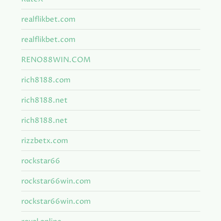
realflikbet.com
realflikbet.com
RENO88WIN.COM
rich8188.com
rich8188.net
rich8188.net
rizzbetx.com
rockstar66
rockstar66win.com
rockstar66win.com