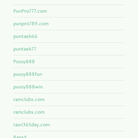
PunPro777.com
punpro789.com
puntaek66
puntaek77
Pussy888
pussy888fun
pussy888win
ramclubx.com
ramclubx.com
rasri365day.com
RateX