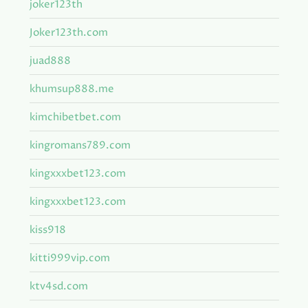
joker123th
Joker123th.com
juad888
khumsup888.me
kimchibetbet.com
kingromans789.com
kingxxxbet123.com
kingxxxbet123.com
kiss918
kitti999vip.com
ktv4sd.com