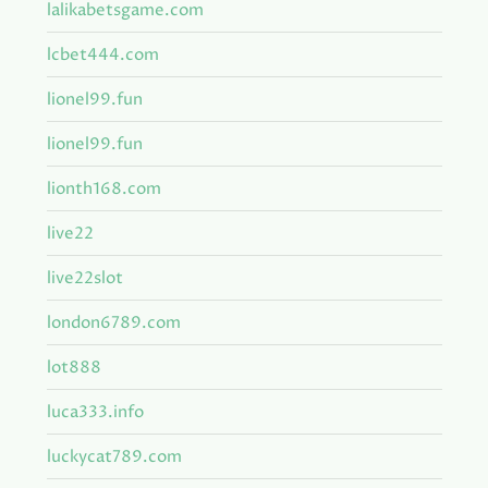
lalikabetsgame.com
lcbet444.com
lionel99.fun
lionel99.fun
lionth168.com
live22
live22slot
london6789.com
lot888
luca333.info
luckycat789.com