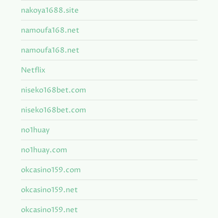
nakoya1688.site
namoufa168.net
namoufa168.net
Netflix
niseko168bet.com
niseko168bet.com
no1huay
no1huay.com
okcasino159.com
okcasino159.net
okcasino159.net