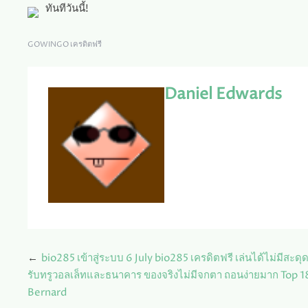
ทันทีวันนี้!
GOWINGO เครดิตฟรี
Daniel Edwards
แนะแนว
bio285 เข้าสู่ระบบ 6 July bio285 เครดิตฟรี เล่นได้ไม่มีสะดุ
รับทรูวอลเล็ทและธนาคาร ของจริงไม่มีจกตา ถอนง่ายมาก Top 1
เรื่อง
Bernard