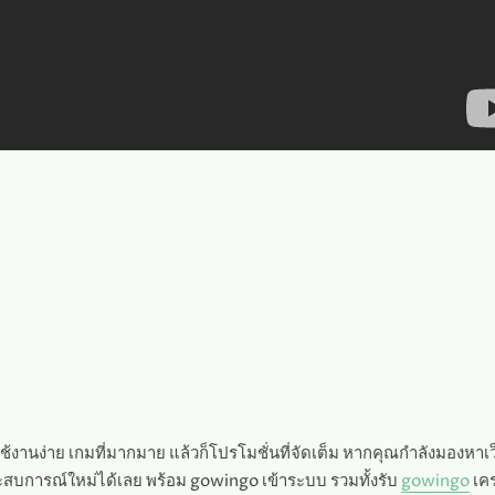
ช้งานง่าย เกมที่มากมาย แล้วก็โปรโมชั่นที่จัดเต็ม หากคุณกำลังมองหาเ
ระสบการณ์ใหม่ได้เลย พร้อม gowingo เข้าระบบ รวมทั้งรับ
gowingo
เคร