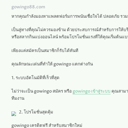
gowingo88.com
หากคุณกำลังมองหาแพลตฟอร์มการพนันเชื่อใจได้ ปลอดภัย รวมท
เป็นลู่ทางที่คุณไม่ควรมองข้าม ด้วยประสบการณ์สำหรับการให้บ
หรือสลากกินแบ่งออนไลน์ พร้อมโปรโมชั่นแรงที่ให้คุณเริ่มต้นแบ
เพียงแค่สมัครเป็นสมาชิกก็รับได้ทันที
คุณลักษณะเด่นที่ทำให้ gowingo แตกต่างกัน
1. ระบบอัตโนมัติที่เร็วที่สุด
ไม่ว่าจะเป็น gowingo สมัคร หรือ
gowingo เข้าสู่ระบบ
คุณสามาร
ทีมงาน
2. โปรโมชั่นสุดคุ้ม
gowingo เครดิตฟรี สำหรับสมาชิกใหม่