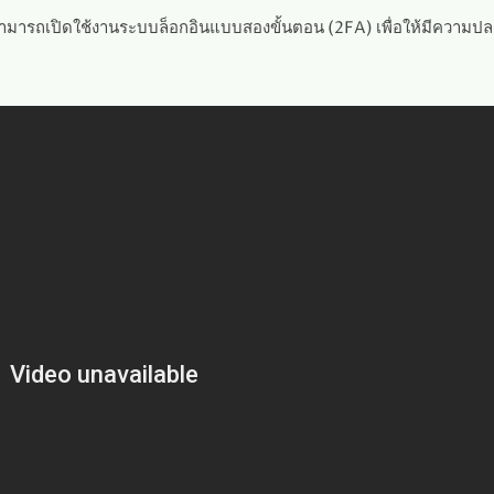
สามารถเปิดใช้งานระบบล็อกอินแบบสองขั้นตอน (2FA) เพื่อให้มีความป