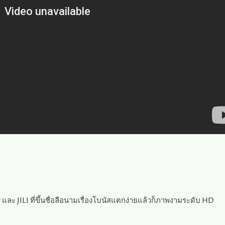
ละ JILI ที่ขึ้นชื่อลือนามเรื่องโบนัสแตกง่ายแล้วก็ภาพงามระดับ HD