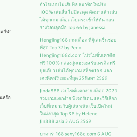
กำไรแบบไม่เสียฟีล สมาชิกใหม่รับ
เครดิต
ฟรี
100% เล่นลื่น ไม่มีสะดุด คัดมาแล้ว เล่น
24
ได้ทุกเกม สล็อตเว็บตรง เข้าให้ทัน ก่อน
NOVEMBER
รางวัลหลุดมือ Top 66 by Janessa
GOWINGO
กมกีฬา
สมัคร
Hengjing168 เกมสล็อต ที่ผู้เล่นชื่นชอบ
เล่น
ง่าย
ที่สุด Top 37 by Penni
ทุก
Hengjing168d.com โปรโมชั่นเครดิต
แนว
ฟรี 100% กล่องสุ่มเฮงเฮง รับเครดิตฟรี
เปิด
ยู
ยูสเดียว เล่นได้ทุกเกม สล็อต168 แจก
ส
เครดิตฟรี เยอะที่สุด 25 สิงหา 2569
ฟรี
ตอน
Jinda888 เวปไซต์แตกง่าย สล็อต 2026
นี้
ินหรือ
รวมเกมแตกง่าย ฟีเจอร์เด่น และวิธีเลือก
{สุ่ม
แจก
เว็บที่เหมาะกับผู้เล่น พนัน เว็บเปิดใหม่
ทอง
ใหม่ล่าสุด Top 98 by Helene
เงินสด
Jin888.asia 3 AUG 2569
โบนัส
พิเศษ}
บาคาร่า168 sexy168c.com 6 AUG
ไม่