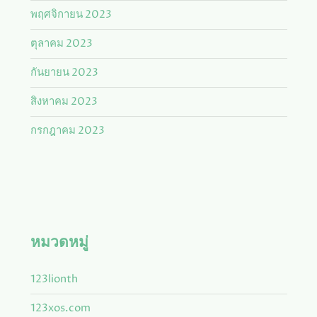
พฤศจิกายน 2023
ตุลาคม 2023
กันยายน 2023
สิงหาคม 2023
กรกฎาคม 2023
หมวดหมู่
123lionth
123xos.com