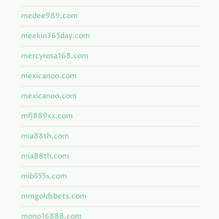
medee989.com
meekin365day.com
mercyrosa168.com
mexicanoo.com
mexicanoo.com
mfj889xx.com
mia88th.com
mia88th.com
mib555s.com
mmgoldsbets.com
mono16888.com