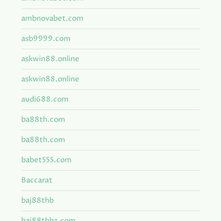
ambnovabet.com
asb9999.com
askwin88.online
askwin88.online
audi688.com
ba88th.com
ba88th.com
babet555.com
Baccarat
baj88thb
baj88thbz.com