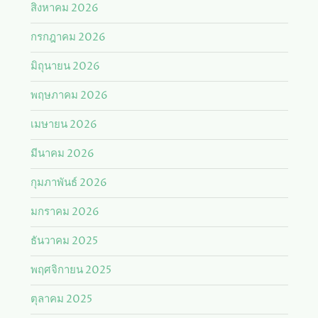
สิงหาคม 2026
กรกฎาคม 2026
มิถุนายน 2026
พฤษภาคม 2026
เมษายน 2026
มีนาคม 2026
กุมภาพันธ์ 2026
มกราคม 2026
ธันวาคม 2025
พฤศจิกายน 2025
ตุลาคม 2025