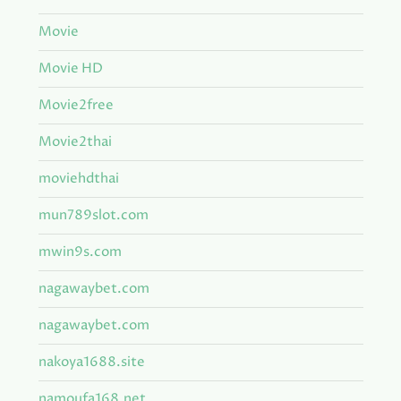
Movie
Movie HD
Movie2free
Movie2thai
moviehdthai
mun789slot.com
mwin9s.com
nagawaybet.com
nagawaybet.com
nakoya1688.site
namoufa168.net