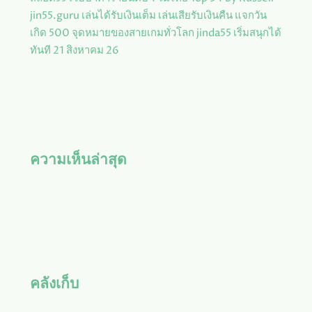
jin55.guru เล่นได้รับเงินเต็ม เล่นเสียรับเงินคืน แจกวัน
เกิด 500 จุดหมายของสายเกมทั่วโลก jinda55 เริ่มสนุกได้
ทันที 21 สิงหาคม 26
ความเห็นล่าสุด
คลังเก็บ