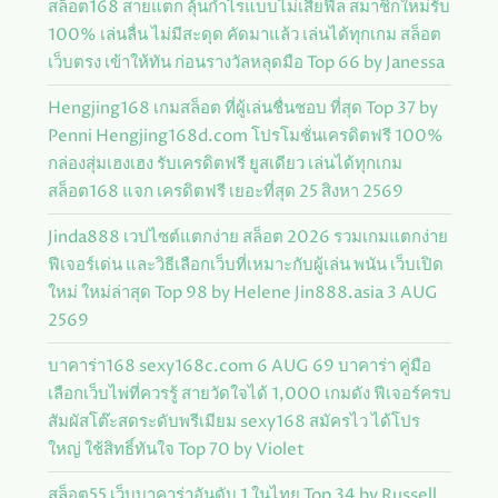
สล็อต168 สายแตก ลุ้นกำไรแบบไม่เสียฟีล สมาชิกใหม่รับ
100% เล่นลื่น ไม่มีสะดุด คัดมาแล้ว เล่นได้ทุกเกม สล็อต
เว็บตรง เข้าให้ทัน ก่อนรางวัลหลุดมือ Top 66 by Janessa
Hengjing168 เกมสล็อต ที่ผู้เล่นชื่นชอบ ที่สุด Top 37 by
Penni Hengjing168d.com โปรโมชั่นเครดิตฟรี 100%
กล่องสุ่มเฮงเฮง รับเครดิตฟรี ยูสเดียว เล่นได้ทุกเกม
สล็อต168 แจก เครดิตฟรี เยอะที่สุด 25 สิงหา 2569
Jinda888 เวปไซต์แตกง่าย สล็อต 2026 รวมเกมแตกง่าย
ฟีเจอร์เด่น และวิธีเลือกเว็บที่เหมาะกับผู้เล่น พนัน เว็บเปิด
ใหม่ ใหม่ล่าสุด Top 98 by Helene Jin888.asia 3 AUG
2569
บาคาร่า168 sexy168c.com 6 AUG 69 บาคาร่า คู่มือ
เลือกเว็บไพ่ที่ควรรู้ สายวัดใจได้ 1,000 เกมดัง ฟีเจอร์ครบ
สัมผัสโต๊ะสดระดับพรีเมียม sexy168 สมัครไว ได้โปร
ใหญ่ ใช้สิทธิ์ทันใจ Top 70 by Violet
สล็อต55 เว็บบาคาร่าอันดับ 1 ในไทย Top 34 by Russell