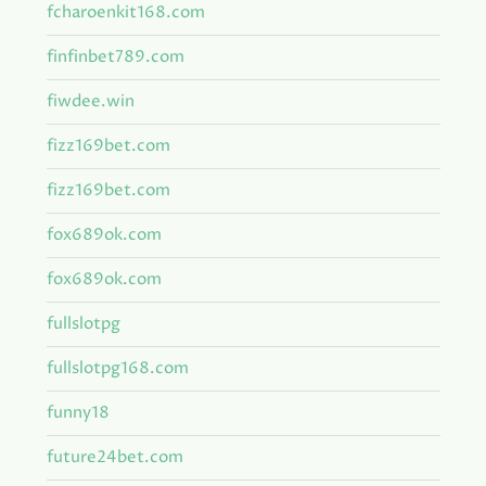
fcharoenkit168.com
finfinbet789.com
fiwdee.win
fizz169bet.com
fizz169bet.com
fox689ok.com
fox689ok.com
fullslotpg
fullslotpg168.com
funny18
future24bet.com