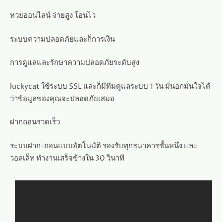
หวยออนไลน์ จ่ายสูง โอนไว
ระบบความปลอดภัยและก็การเงิน
การดูแลและรักษาความปลอดภัยระดับสูง
luckycat ใช้ระบบ SSL และก็มีทีมดูแลระบบ 1 วัน มั่นอกมั่นใจได้
ว่าข้อมูลของคุณจะปลอดภัยเสมอ
ฝากถอนรวดเร็ว
ระบบฝาก-ถอนแบบอัตโนมัติ รองรับทุกธนาคารชั้นหนึ่ง และ
วอลเล็ท ทำงานเสร็จข้างใน 30 วินาที