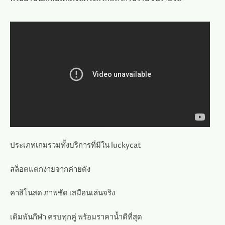
ประเภทเกมรวมทั้งบริการที่มีใน luckycat
สล็อตแตกง่ายจากค่ายดัง
คาสิโนสด ภาพชัด เสมือนเล่นจริง
เดิมพันกีฬา ครบทุกคู่ พร้อมราคาน้ำดีที่สุด