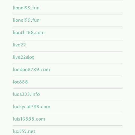
lionel99.fun
lionel99.fun
lionth168.com
live22
live22slot
london6789.com
lot888
luca333.info
luckycat789.com
luis16888.com
lux555.net