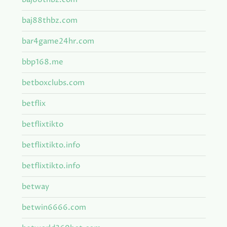
baj88thbz.com
bar4game24hr.com
bbp168.me
betboxclubs.com
betflix
betflixtikto
betflixtikto.info
betflixtikto.info
betway
betwin6666.com