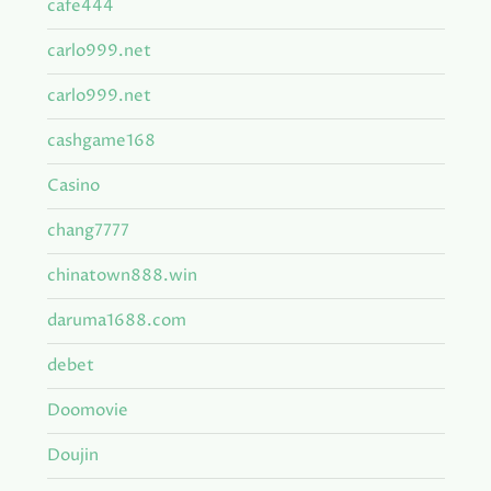
cafe444
carlo999.net
carlo999.net
cashgame168
Casino
chang7777
chinatown888.win
daruma1688.com
debet
Doomovie
Doujin