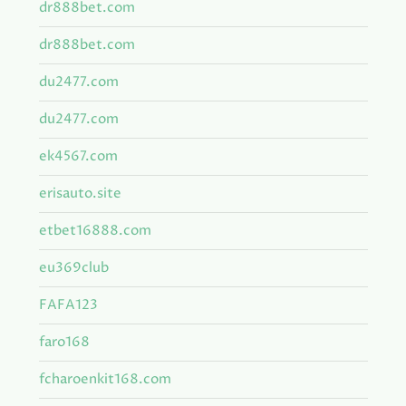
dr888bet.com
dr888bet.com
du2477.com
du2477.com
ek4567.com
erisauto.site
etbet16888.com
eu369club
FAFA123
faro168
fcharoenkit168.com