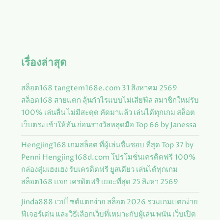
เรื่องล่าสุด
สล็อต168 tangtem168e.com 31 สิงหาคม 2569
สล็อต168 สายแตก ลุ้นกำไรแบบไม่เสียฟีล สมาชิกใหม่รับ
100% เล่นลื่น ไม่มีสะดุด คัดมาแล้ว เล่นได้ทุกเกม สล็อต
เว็บตรง เข้าให้ทัน ก่อนรางวัลหลุดมือ Top 66 by Janessa
Hengjing168 เกมสล็อต ที่ผู้เล่นชื่นชอบ ที่สุด Top 37 by
Penni Hengjing168d.com โปรโมชั่นเครดิตฟรี 100%
กล่องสุ่มเฮงเฮง รับเครดิตฟรี ยูสเดียว เล่นได้ทุกเกม
สล็อต168 แจก เครดิตฟรี เยอะที่สุด 25 สิงหา 2569
Jinda888 เวปไซต์แตกง่าย สล็อต 2026 รวมเกมแตกง่าย
ฟีเจอร์เด่น และวิธีเลือกเว็บที่เหมาะกับผู้เล่น พนัน เว็บเปิด