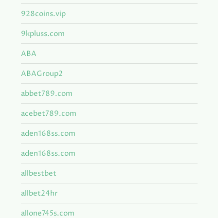
928coins.vip
9kpluss.com
ABA
ABAGroup2
abbet789.com
acebet789.com
aden168ss.com
aden168ss.com
allbestbet
allbet24hr
allone745s.com