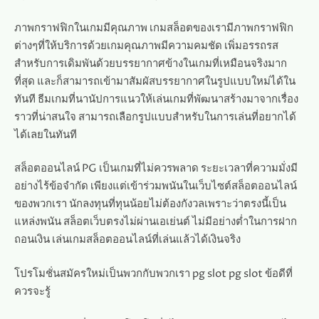
ภาพกราฟฟิกในเกมมีคุณภาพ เกมสล็อตของเรามีภาพกราฟฟิก
ต่างๆที่ให้บริการด้วยเกมคุณภาพมีความคมชัด เพิ่มอรรถรส
สำหรับการเดิมพันด้วยบรรยากาศข้างในเกมที่เหมือนจริงมาก
ที่สุด และก็สามารถเข้ามาสัมผัสบรรยากาศในรูปแบบใหม่ได้ใน
ทันที ธีมเกมที่นานัปการแนวให้เล่นเกมที่พัฒนาสร้างมาจากเรื่อง
ราวที่น่าสนใจ สามารถเลือกรูปแบบสำหรับในการเล่นที่อยากได้
ได้เลยในทันที
สล็อตออนไลน์ PG เป็นเกมที่ไม่ควรพลาด ระยะเวลาที่ความมั่งมี
อย่างไร้ข้อจำกัด เพียงแต่เข้าร่วมพนันในเว็บไซต์สล็อตออนไลน์
ของพวกเรา นักลงทุนที่ทุนน้อยไม่ต้องกังวลเพราะว่าตรงนี้เป็น
แหล่งพนัน สล็อตเว็บตรงไม่ผ่านเอเย่นต์ ไม่มีอย่างต่ำในการฝาก
ถอนเงิน เล่นเกมสล็อตออนไลน์ที่เล่นแล้วได้เงินจริง
โปรโมชั่นสมัครใหม่เป็นพวกกับพวกเรา pg slot pg slot ข้อดีที่
ควรจะรู้