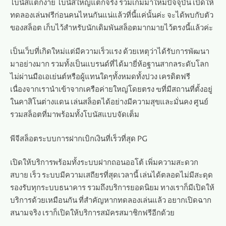
โบนัสแตกง่าย โบนัสใหญ่แตกจริง รวมเกมมาใหม่ปัจจุบัน เปิดให้
ทดลองเล่นฟรีก่อนคนไหนกันแน่แล้วที่นี้แค่นั้นค่ะ จะได้พบกับตัว
ของสล็อต เก็บไว้สำหรับนักเดิมพันสล็อตมากมายไว้ตรงนี้แล้วค่ะ
เป็นเว็บที่เกิดใหม่แต่มีความเร็วแรง ด้วยเหตุว่าได้รับการพัฒนา
มาอย่างมาก รวมทั้งเป็นแบรนด์ที่ได้มายี่ห้อฐานสากลระดับโลก
ไม่ผ่านมือเอเย่นต์หรือผู้แทนใดๆทั้งหมดทั้งปวง เครดิตฟรี
เนื่องจากเรานำเข้าจากเครือค่ายใหญ่โดยตรง ฃที่มีสถานที่ตั้งอยู่
ในคาสิโนต่างแดน เล่นสล็อตได้อย่างมีความสุขและมั่นคง ศูนย์
รวมสล็อตที่มาพร้อมทั้งโบนัสแบบจัดเต็ม
พีจีสล็อตระบบการฝากเบิกเงินที่เร็วที่สุด PG
เปิดให้บริการพร้อมทั้งระบบฝากถอนออโต้ เพิ่มความสะดวก
สบาย เร็ว ระบบมีความเสถียรที่สุดเวลานี้ เล่นได้ตลอดไม่มีสะดุด
รองรับทุกระบบธนาคาร รวมถึงบริการยอดนิยม ทางเราก็มีเปิดให้
บริการด้วยเหมือนกัน ที่สำคัญหากทดลองเล่นแล้ว อยากเปิดฉาก
สนามจริง เราก็เปิดให้บริการสมัครสมาชิกฟรีอีกด้วย