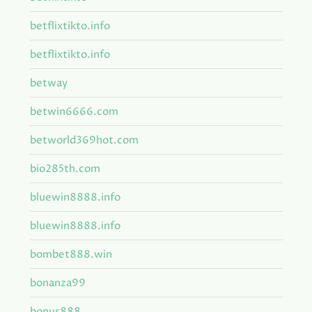
betflixtikto.info
betflixtikto.info
betway
betwin6666.com
betworld369hot.com
bio285th.com
bluewin8888.info
bluewin8888.info
bombet888.win
bonanza99
bonus888