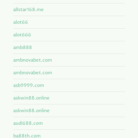
allstar168.me
alot66
alot666
amb888
ambnovabet.com
ambnovabet.com
asb9999.com
askwin88.online
askwin88.online
audi688.com
ba88th.com