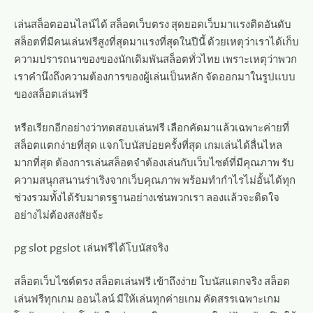
ไม่
เล่นสล็อตออนไลน์ได้ สล็อตเว็บตรง สุดยอดเว็บมาแรงติดอันดับ
สะด
ปลอ
สล็อตที่มีคนเล่นฟรีสูงที่สุดมาแรงที่สุดในปีนี้ ด้วยเหตุว่าเราได้เก็บ
และ
ความปรารถนาของของนักเดิมพันสล็อตทั่วไทย เพราะเหตุว่าพวก
มั่ง
เราคำนึงถึงความต้องการของผู้เล่นเป็นหลัก จัดออกมาในรูปแบบ
คง
ของสล็อตเล่นฟรี
PG
มาก
100
หรือเรียกอีกอย่างว่าทดสอบเล่นฟรี เลือกคัดมาแล้วเฉพาะค่ายที่
เกม
สล็อตแตกง่ายที่สุด แจกโบนัสบ่อยครั้งที่สุด เกมเล่นได้ลื่นไหล
TO
69
มากที่สุด ต้องการเล่นสล็อตจำต้องเล่นกับเว็บไซต์ที่มีคุณภาพ รับ
BY
ความสนุกสนานร่าเริงจากเว็บคุณภาพ พร้อมทำกำไรไม่อั้นได้ทุก
SOI
ช่วงรวมทั้งได้รับมาตรฐานอย่างเช่นพวกเรา ลองแล้วจะติดใจ
FU
9
อย่างไม่ต้องสงสัยจ้ะ
ก.ย.
256
pg slot pgslot เล่นฟรีได้โบนัสจริง
สล็อตเว็บไซต์ตรง สล็อตเล่นฟรี เข้าถึงง่าย โบนัสแตกจริง สล็อต
เล่นฟรีทุกเกม ออนไลน์ มีให้เล่นทุกค่ายเกม คัดสรรเฉพาะเกม