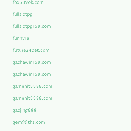
fox689ok.com
fullslotpg
fullslotpg168.com
funny18
future24bet.com
gachawin168.com
gachawin168.com
gamehit8888.com
gamehit8888.com
gaojing888
gem99ths.com