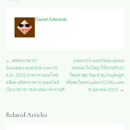
Daniel Edwards
แนะแนว
สมัครบาคาร่า
Joker123 webใหญ่ casino
เรื่อง
Sexybaccarat168.com 19
onlineเว็บใหญ่ โจ๊กเกอร์123
ส.ค. 2022 บาคาร่าออนไลน์
ใหม่ล่าสุด Top 8 by Kayleigh
สล๊อต สมัครบาคาร่าออนไลน์
สล็อตเว็บตรง joker123th.com
เว็บบาคาร่า 168 เล่นบาคาร่าฟรี
15 ตุลาคม 2023
Related Articles