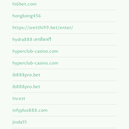
hi6bet.com
hongkong456
https://sretthi99.bet/enter/
hydra888 เครดิตฟรี
hyperclub-casino.com
hyperclub-casino.com
ib888pro.bet
ib888pro.bet
Incest
infyplus888.com
jinda55