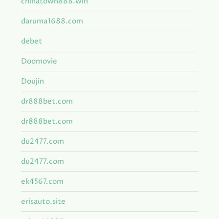
chinatown888.win
daruma1688.com
debet
Doomovie
Doujin
dr888bet.com
dr888bet.com
du2477.com
du2477.com
ek4567.com
erisauto.site