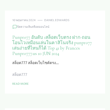
SEYMOUR
SLOT
TEMMAX69.ME
30
10 พฤษภาคม 2024
DANIEL EDWARDS
มิ
บน
ปิดความเห็น
สล็อตออนไลน์
ถุนา
PUNPRO77
67
อันดับ
Punpro77 อันดับ 1สล็อตเว็บตรง ฝาก-ถอน
1สล็อต
โอนไวเหมือนเล่นในคาสิโนจริง punpro77
เว็บ
เล่นง่ายที่ไหนก็ได้ Top 41 by Frances
ตรง
Punpro777.us 10 JUN 2024
ฝาก-
ถอน
สล็อต777 สล็อตเว็บไซต์ตรง…
โอน
ไว
เหมือน
สล็อต777
เล่น
ใน
READ MORE
คา
สิ
โน
จริง
PUNPRO77