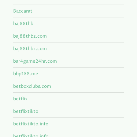
Baccarat
baj88thb
baj88thbz.com
baj88thbz.com
bar4game24hr.com
bbp168.me
betboxclubs.com
betflix
betflixtikto
betflixtikto.info
betflixtikto.info