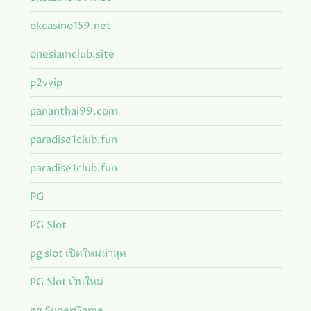
okcasino159.net
onesiamclub.site
p2vvip
pananthai99.com
paradise1club.fun
paradise1club.fun
PG
PG Slot
pg slot เปิดใหม่ล่าสุด
PG Slot เว็บใหม่
pg SuperGame