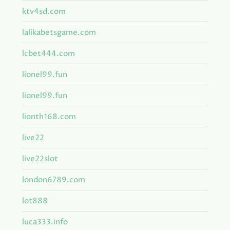
ktv4sd.com
lalikabetsgame.com
lcbet444.com
lionel99.fun
lionel99.fun
lionth168.com
live22
live22slot
london6789.com
lot888
luca333.info