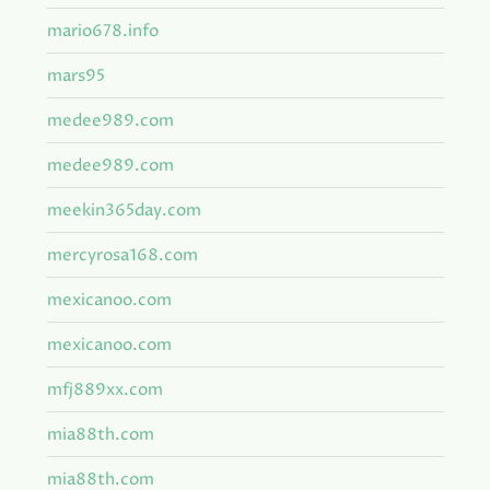
mario678.info
mars95
medee989.com
medee989.com
meekin365day.com
mercyrosa168.com
mexicanoo.com
mexicanoo.com
mfj889xx.com
mia88th.com
mia88th.com