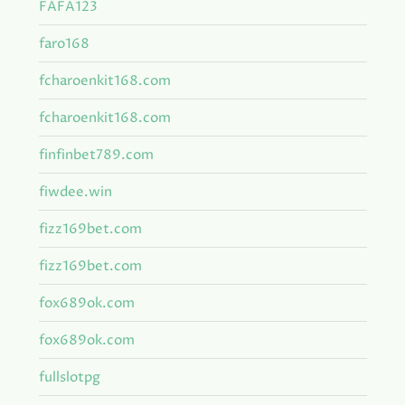
FAFA123
faro168
fcharoenkit168.com
fcharoenkit168.com
finfinbet789.com
fiwdee.win
fizz169bet.com
fizz169bet.com
fox689ok.com
fox689ok.com
fullslotpg