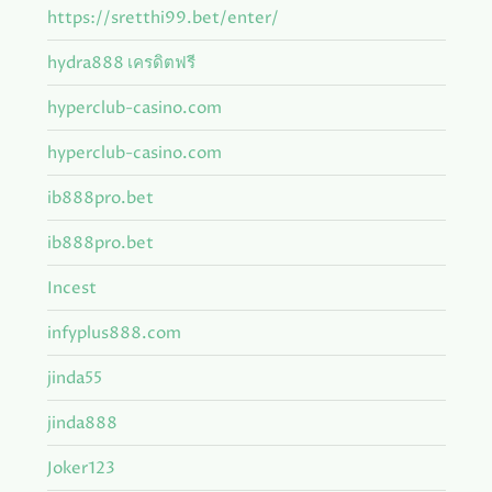
https://sretthi99.bet/enter/
hydra888 เครดิตฟรี
hyperclub-casino.com
hyperclub-casino.com
ib888pro.bet
ib888pro.bet
Incest
infyplus888.com
jinda55
jinda888
Joker123