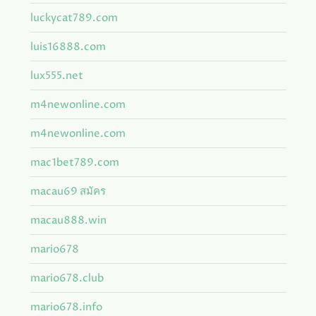
luckycat789.com
luis16888.com
lux555.net
m4newonline.com
m4newonline.com
mac1bet789.com
macau69 สมัคร
macau888.win
mario678
mario678.club
mario678.info