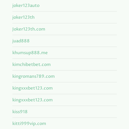
joker123auto
joker123th
Joker123th.com
juad888
khumsup888.me
kimchibetbet.com
kingromans789.com
kingxxxbet123.com
kingxxxbet123.com
kiss918
kitti999vip.com