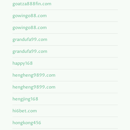
goatza888fin.com
gowingo88.com
gowingo88.com
grandufa99.com
grandufa99.com
happy168
hengheng9899.com
hengheng9899.com
hengjing168
hi6bet.com
hongkong456