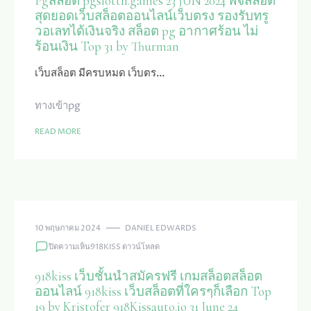
Pgสล็อต pgslotth.games 23 JUN 2024 พีจีสล็อต
23
ALLBET24HR.SHOP
สุดยอดเว็บสล็อตออนไลน์เว็บตรง รองรับทรู
JUN
วอเลทได้เงินจริง สล็อต pg อากาศร้อน ไม่
2024
ร้อนเงิน Top 31 by Thurman
พี
จี
เว็บสล็อต มีครบหมด เว็บตร…
สล็อต
สุด
ยอด
ทางเข้าpg
เว็บ
สล็อต
READ MORE
ออนไลน์
เว็บ
ตรง
รอง
รับ
ทรู
วอ
10 พฤษภาคม 2024
DANIEL EDWARDS
เลท
บน
ปิดความเห็น
918KISS ดาวน์โหลด
ได้
918KISS
เงิน
เว็บ
จริง
918kiss เว็บชั้นนำสมัครฟรี เกมสล็อตสล็อต
ชั้น
สล็อต
ออนไลน์ 918kiss เว็บสล็อตที่ใครๆก็เลือก Top
นำ
PG
19 by Kristofer 918Kissauto.io 31 June 24