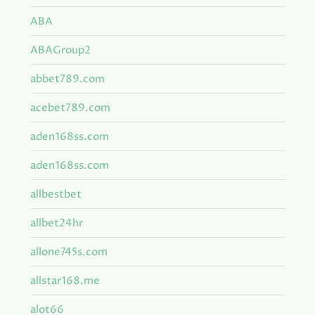
ABA
ABAGroup2
abbet789.com
acebet789.com
aden168ss.com
aden168ss.com
allbestbet
allbet24hr
allone745s.com
allstar168.me
alot66