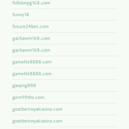
fullslotpg168.com
funny18
future24bet.com
gachawin168.com
gachawin168.com
gamehit8888.com
gamehit8888.com
gaojing888
gem99ths.com
goatbetroyalcasino.com
goatbetroyalcasino.com