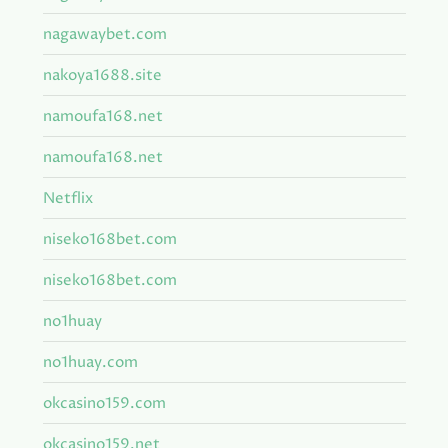
nagawaybet.com
nakoya1688.site
namoufa168.net
namoufa168.net
Netflix
niseko168bet.com
niseko168bet.com
no1huay
no1huay.com
okcasino159.com
okcasino159.net