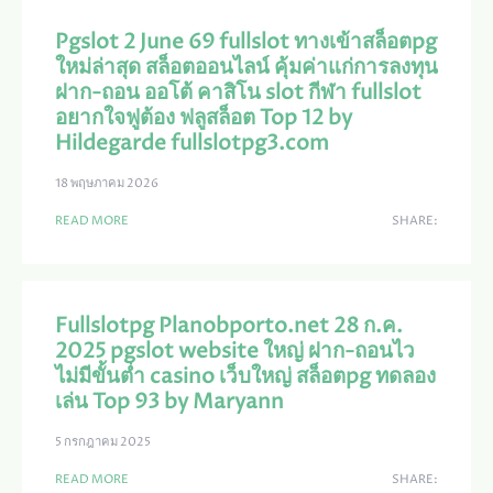
Pgslot 2 June 69 fullslot ทางเข้าสล็อตpg
ใหม่ล่าสุด สล็อตออนไลน์ คุ้มค่าแก่การลงทุน
ฝาก-ถอน ออโต้ คาสิโน slot กีฬา fullslot
อยากใจฟูต้อง ฟลูสล็อต Top 12 by
Hildegarde fullslotpg3.com
18 พฤษภาคม 2026
READ MORE
SHARE:
Fullslotpg Planobporto.net 28 ก.ค.
2025 pgslot website ใหญ่ ฝาก-ถอนไว
ไม่มีขั้นต่ำ casino เว็บใหญ่ สล็อตpg ทดลอง
เล่น Top 93 by Maryann
5 กรกฎาคม 2025
READ MORE
SHARE: