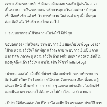
เฉพาะเรื่อง ระบบหลัก ที่ ต้อง จะต้องคอย รองรับ ผู้เล่น ไม่ว่าจะ
ล่าส
TO
เป็นระบบการเงิน ระบบเกม หรือการดูแล ในส่วนต่าง ๆ ถ้าคุณ
83
เช็กทีละหัวข้อ แล้วเข้าใจ การทำงาน ในส่วนต่าง ๆ เมื่อนั้นคุณ
BY
ค่อยตัดสินใจ ใช้บริการ สล็อต ต่อไป
VA
FU
13
1. ระบบฝากถอนใช้วัดความโปร่งใสได้ดีที่สุด
FE
26
ขอบอกตรง ๆ มั่นใจเลย ว่าระบบการเงิน ของเว็บไซต์ pgslot เอา
ใช้วัด ความจริงใจ ได้ดีที่สุด แล้วล่ะครับ ระบบการเงินเป็น ด่าน
แรก ที่สุด เวลาจะดู ความจริงใจ ถ้าตรงนี้มีปัญหา ตรงส่วนอื่นก็ไม่
ต้องพูดถึง แล้ว จริงไหม มาเริ่ม เช็ก ให้ชัวร์ fullslotpg!
• ฝากถอนออโต้: เว็บที่ดี ที่น่าเชื่อถือ จะนำเข้า ระบบทำรายการ
อัตโนมัติ เป็นหลัก โดยปล่อยให้ระบบจัดการเอง เกือบทั้งหมด ผู้
เล่นจะมีหน้าที่ กดทำรายการ ต่าง ๆ และรอ อย่างเดียว ไม่ต้องใช้
แอดมินมาตรวจสอบ ไม่ต้องทวง ไม่ต้องไล่ถาม สะดวกมาก
• มีประวัติย้อนหลัง: เว็บ ที่โปร่งใส จะมีหน้า ตรวจสอบประวัติ การ