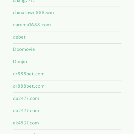
chang7777
chinatown888.win
daruma1688.com
debet
Doomovie
Doujin
dr888bet.com
dr888bet.com
du2477.com
du2477.com
ek4567.com