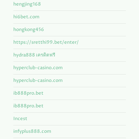
hengjing168
hi6bet.com
hongkong456
https://sretthi99.bet/enter/
hydra888 เครดิตฟรี
hyperclub-casino.com
hyperclub-casino.com
ib888pro.bet
ib888pro.bet
Incest
infyplus888.com