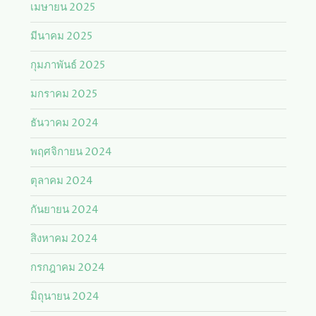
เมษายน 2025
มีนาคม 2025
กุมภาพันธ์ 2025
มกราคม 2025
ธันวาคม 2024
พฤศจิกายน 2024
ตุลาคม 2024
กันยายน 2024
สิงหาคม 2024
กรกฎาคม 2024
มิถุนายน 2024