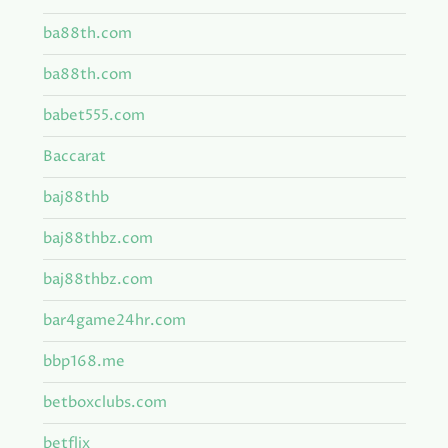
ba88th.com
ba88th.com
babet555.com
Baccarat
baj88thb
baj88thbz.com
baj88thbz.com
bar4game24hr.com
bbp168.me
betboxclubs.com
betflix