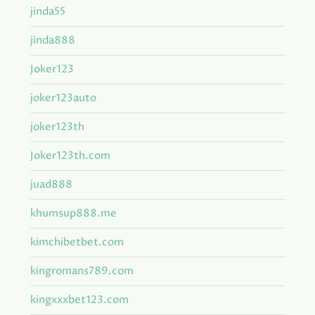
jinda55
jinda888
Joker123
joker123auto
joker123th
Joker123th.com
juad888
khumsup888.me
kimchibetbet.com
kingromans789.com
kingxxxbet123.com