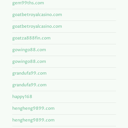
gem99ths.com
goatbetroyalcasino.com
goatbetroyalcasino.com
goatza888fin.com
gowingo88.com
gowingo88.com
grandufa99.com
grandufa99.com
happy168
hengheng9899.com
hengheng9899.com