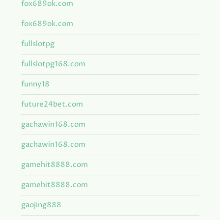
fox689ok.com
fox689ok.com
fullslotpg
fullslotpg168.com
funny18
future24bet.com
gachawin168.com
gachawin168.com
gamehit8888.com
gamehit8888.com
gaojing888