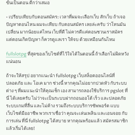
ขั้นเป็นตอน ดีกว่าเสมอ
• เปรียบเทียบกับตอนสมัคร: เวลาที่ผมจะเลือกเว็บ สักเว็บ ถ้าเจอ
ปัญหาตอนไหน ผมจะเทียบ กับตอนสมัคร เลยล่ะครับ ว่าโทนมัน
เปลี่ยน มากน้อยแค่ไหน เว็บที่ดี ไม่ควรดีแค่ตอนชวนเราสมัคร
แต่ตอนเกิดปัญหา ก็ควรดูแลเรา ให้จบ ด้วยเหมือนกันไหม
fullslotpg
ที่สุดของเว็บไซต์ที่ไว้ใจได้ในตอนนี้ ถ้าเลือกไม่ผิดหวัง
แน่นอน
ถ้าจะให้สรุป อยากแนะนำ fullslotpg เว็บสล็อตออนไลน์ที่
ปลอดภัย และ โอเค มาก ช่วงนี้ หากคุณไม่อยากปวดหัว กับระบบ
ต่าง ๆ ที่ผมแนะนำให้คุณเช็ก เอง สามารถลองใช้บริการ pgslot ที่
นี่ ได้เลยครับ ไม่ว่าจะเป็นระบบฝากถอนออโต้ เร็ว และปลอดภัย
ระบบเกมที่ลื่น และไม่ค้าง รวมถึงระบบบริการซัพพอร์ต แบบ
เว็บไซต์มืออาชีพ พวกเราเชื่อว่า คุณจะเล่นเพลิน และเอนจอย กับ
การเล่น ที่นี่ fullslotpg ได้สบาย หากคุณพร้อมแล้ว สมัครสมาชิก
แล้วเริ่มได้เลย!