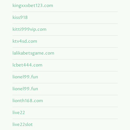
kingxxxbet123.com
kiss918
kitti999vip.com
ktv4sd.com
lalikabetsgame.com
lcbet444.com
lionel99.fun
lionel99.fun
lionth168.com
live22
live22slot