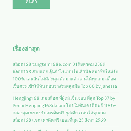
เรื่องล่าสุด
สล็อต168 tangtem168e.com 31 สิงหาคม 2569
สล็อต168 สายแตก ลุ้นกำไรแบบไม่เสียฟีล สมาชิกใหม่รับ
100% เล่นลื่น ไม่มีสะดุด คัดมาแล้ว เล่นได้ทุกเกม สล็อต
เว็บตรง เข้าให้ทัน ก่อนรางวัลหลุดมือ Top 66 by Janessa
Hengjing168 เกมสล็อต ที่ผู้เล่นชื่นชอบ ที่สุด Top 37 by
Penni Hengjing168d.com โปรโมชั่นเครดิตฟรี 100%
กล่องสุ่มเฮงเฮง รับเครดิตฟรี ยูสเดียว เล่นได้ทุกเกม
สล็อต168 แจก เครดิตฟรี เยอะที่สุด 25 สิงหา 2569