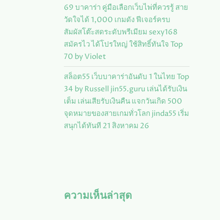
69 บาคาร่า คู่มือเลือกเว็บไพ่ที่ควรรู้ สาย
วัดใจได้ 1,000 เกมดัง ฟีเจอร์ครบ
สัมผัสโต๊ะสดระดับพรีเมียม sexy168
สมัครไว ได้โปรใหญ่ ใช้สิทธิ์ทันใจ Top
70 by Violet
สล็อต55 เว็บบาคาร่าอันดับ 1 ในไทย Top
34 by Russell jin55.guru เล่นได้รับเงิน
เต็ม เล่นเสียรับเงินคืน แจกวันเกิด 500
จุดหมายของสายเกมทั่วโลก jinda55 เริ่ม
สนุกได้ทันที 21 สิงหาคม 26
ความเห็นล่าสุด