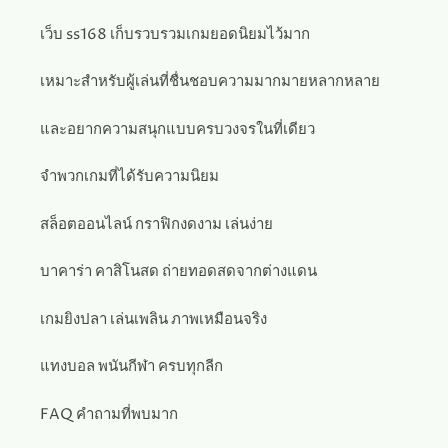
เว็บ ss168 เก็บรวบรวมเกมยอดนิยมไว้มาก
เหมาะสำหรับผู้เล่นที่ชื่นชอบความมากมายหลากหลาย
และอยากความสนุกแบบครบวงจรในที่เดียว
จำพวกเกมที่ได้รับความนิยม
สล็อตออนไลน์ กราฟิกงดงาม เล่นง่าย
บาคาร่า คาสิโนสด ถ่ายทอดสดจากต่างแดน
เกมยิงปลา เล่นเพลิน ภาพเหมือนจริง
แทงบอล พนันกีฬา ครบทุกลีก
FAQ คำถามที่พบมาก