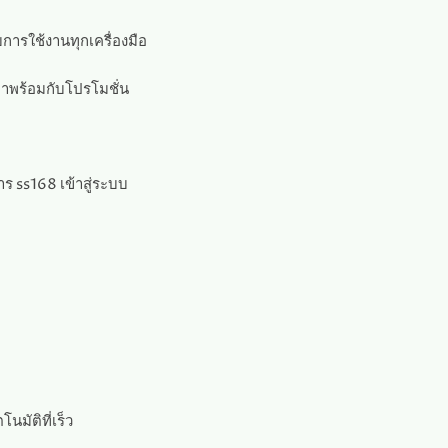
บการใช้งานทุกเครื่องมือ
มาพร้อมกับโปรโมชั่น
ร ss168 เข้าสู่ระบบ
ัติที่เร็ว