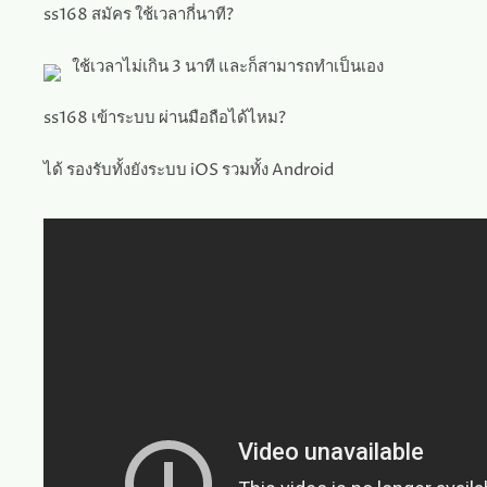
ss168 สมัคร ใช้เวลากี่นาที?
ใช้เวลาไม่เกิน 3 นาที และก็สามารถทำเป็นเอง
ss168 เข้าระบบ ผ่านมือถือได้ไหม?
ได้ รองรับทั้งยังระบบ iOS รวมทั้ง Android