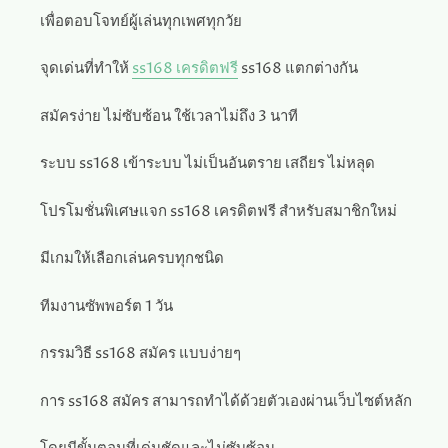
เพื่อตอบโจทย์ผู้เล่นทุกเพศทุกวัย
จุดเด่นที่ทำให้
ss168 เครดิตฟรี
ss168 แตกต่างกัน
สมัครง่าย ไม่ซับซ้อน ใช้เวลาไม่ถึง 3 นาที
ระบบ ss168 เข้าระบบ ไม่เป็นอันตราย เสถียร ไม่หลุด
โปรโมชั่นพิเศษแจก ss168 เครดิตฟรี สำหรับสมาชิกใหม่
มีเกมให้เลือกเล่นครบทุกชนิด
ทีมงานซัพพอร์ต 1 วัน
กรรมวิธี ss168 สมัคร แบบง่ายๆ
การ ss168 สมัคร สามารถทำได้ด้วยตัวเองผ่านเว็บไซต์หลัก