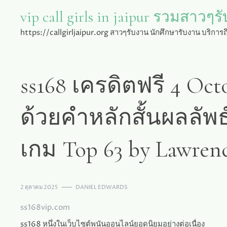
Skip
vip call girls in jaipur รวมสาวๆรั
to
content
https://callgirljaipur.org สาวๆรับงาน นักศึกษารับงาน บริการถึ
ss168 เครดิตฟรี 4 Oct
ด้วยคำหลักสั้นผลลัพ
เกม Top 63 by Lawren
2 ตุลาคม 2025
DANIEL EDWARDS
ss168vip.com
ss168 หนึ่งในเว็บไซต์พนันออนไลน์ยอดนิยมอย่างต่อเนื่อง