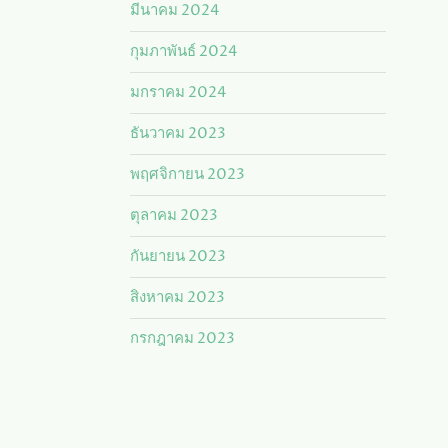
มีนาคม 2024
กุมภาพันธ์ 2024
มกราคม 2024
ธันวาคม 2023
พฤศจิกายน 2023
ตุลาคม 2023
กันยายน 2023
สิงหาคม 2023
กรกฎาคม 2023