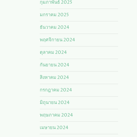
กุมภาพันธ์ 2025
มกราคม 2025
ธันวาคม 2024
พฤศจิกายน 2024
ตุลาคม 2024
กันยายน 2024
สิงหาคม 2024
กรกฎาคม 2024
มิถุนายน 2024
พฤษภาคม 2024
เมษายน 2024