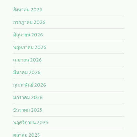
สิงหาคม 2026
กรกฎาคม 2026
มิถุนายน 2026
พฤษภาคม 2026
เมษายน 2026
มีนาคม 2026
กุมภาพันธ์ 2026
มกราคม 2026
ธันวาคม 2025
พฤศจิกายน 2025
ตุลาคม 2025