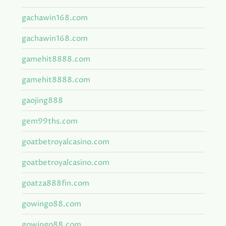
gachawin168.com
gachawin168.com
gamehit8888.com
gamehit8888.com
gaojing888
gem99ths.com
goatbetroyalcasino.com
goatbetroyalcasino.com
goatza888fin.com
gowingo88.com
gowingo88.com