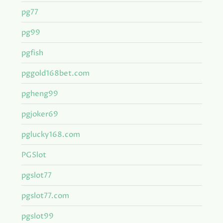
pg77
pg99
pgfish
pggold168bet.com
pgheng99
pgjoker69
pglucky168.com
PGSlot
pgslot77
pgslot77.com
pgslot99