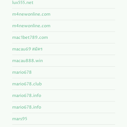
lux555.net
m4newonline.com
m4newonline.com
mac1bet789.com
macau69 สมัคร
macau888.win
mario678
mario678.club
mario678.info
mario678.info
mars95