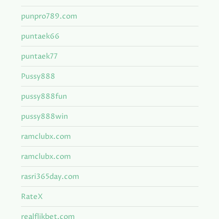
punpro789.com
puntaek66
puntaek77
Pussy888
pussy888fun
pussy888win
ramclubx.com
ramclubx.com
rasri365day.com
RateX
realflikbet.com