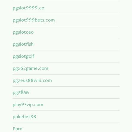
pgslot9999.co
pgslot999bets.com
pgslotceo
pgslotfish
pgslotgolf
pgx62game.com
pgzeus88win.com
pgสล็อต
play97vip.com
pokebet88
Porn