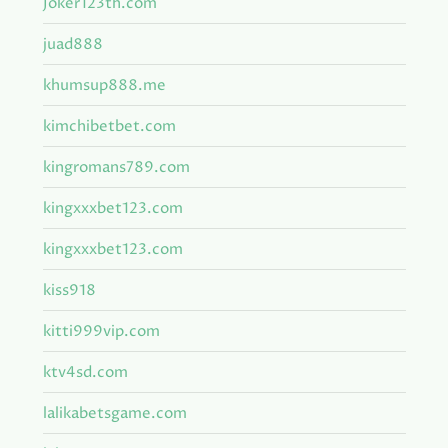
Joker123th.com
juad888
khumsup888.me
kimchibetbet.com
kingromans789.com
kingxxxbet123.com
kingxxxbet123.com
kiss918
kitti999vip.com
ktv4sd.com
lalikabetsgame.com