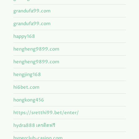
grandufa99.com
grandufa99.com
happy168
hengheng9899.com
hengheng9899.com
hengjing168
hi6bet.com
hongkong456
https://sretthi99.bet/enter/
hydra888 เครดิตฟรี
hyperclub-casino.com