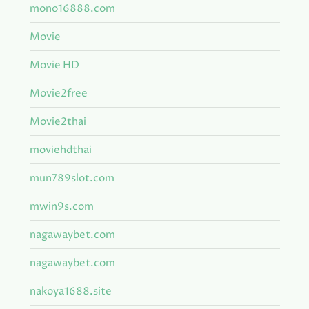
mono16888.com
Movie
Movie HD
Movie2free
Movie2thai
moviehdthai
mun789slot.com
mwin9s.com
nagawaybet.com
nagawaybet.com
nakoya1688.site