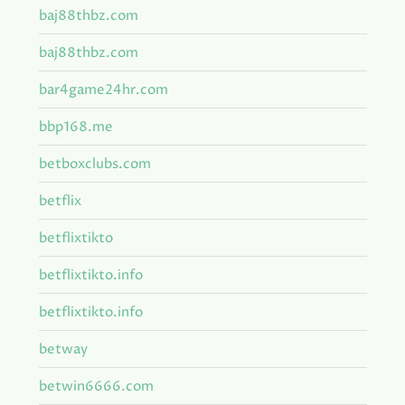
baj88thbz.com
baj88thbz.com
bar4game24hr.com
bbp168.me
betboxclubs.com
betflix
betflixtikto
betflixtikto.info
betflixtikto.info
betway
betwin6666.com