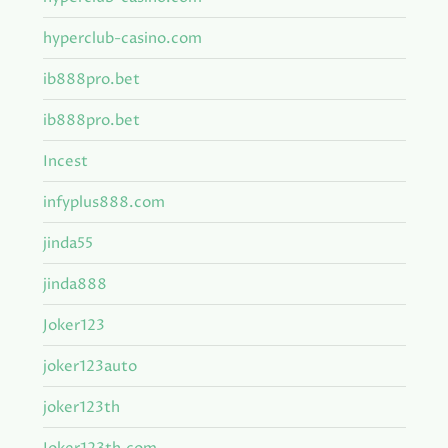
hyperclub-casino.com
ib888pro.bet
ib888pro.bet
Incest
infyplus888.com
jinda55
jinda888
Joker123
joker123auto
joker123th