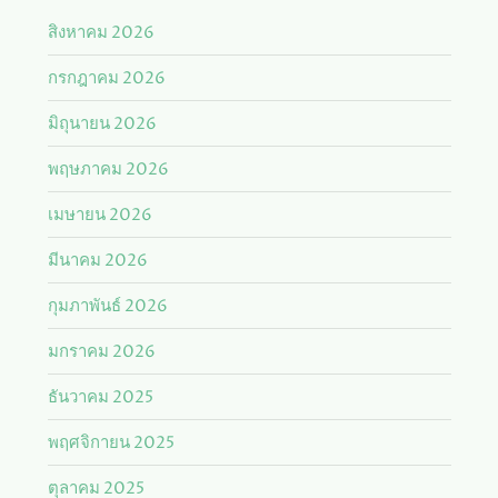
สิงหาคม 2026
กรกฎาคม 2026
มิถุนายน 2026
พฤษภาคม 2026
เมษายน 2026
มีนาคม 2026
กุมภาพันธ์ 2026
มกราคม 2026
ธันวาคม 2025
พฤศจิกายน 2025
ตุลาคม 2025