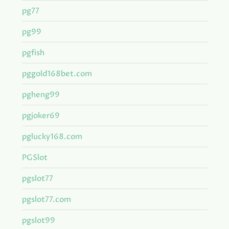
pg77
pg99
pgfish
pggold168bet.com
pgheng99
pgjoker69
pglucky168.com
PGSlot
pgslot77
pgslot77.com
pgslot99