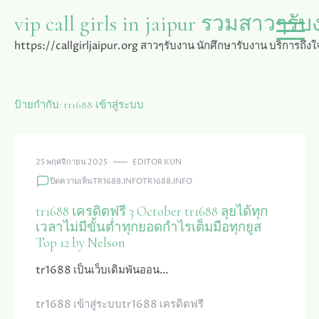
Skip
vip call girls in jaipur รวมสาวๆรับง
to
content
https://callgirljaipur.org สาวๆรับงาน นักศึกษารับงาน บริการถึงใจ
ป้ายกำกับ:
tr1688 เข้าสู่ระบบ
25 พฤศจิกายน 2025
EDITOR KUN
บน
ปิดความเห็น
TR1688.INFO
TR1688.INFO
TR1688
เครดิต
tr1688 เครดิตฟรี 3 October tr1688 ลุยได้ทุก
ฟรี
เวลาไม่มีขั้นต่ำทุกยอดกำไรเต็มมือทุกยูส
3
Top 12 by Nelson
OCTOBER
TR1688
tr1688 เป็นเว็บเดิมพันออน…
ลุย
ได้
tr1688 เข้าสู่ระบบ
ทุก
tr1688 เครดิตฟรี
เวลา