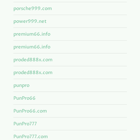
porsche999.com
power999.net
premium66.info
premium66.info
proded888x.com
proded888x.com
punpro
PunPro66
PunPro66.com
PunPro777
PunPro777.com