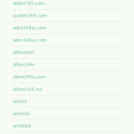
abbet789.com
acebet789.com
aden168ss.com
aden168ss.com
allbestbet
allbet24hr
allone745s.com
allstar168.me
alot66
alot666
amb888