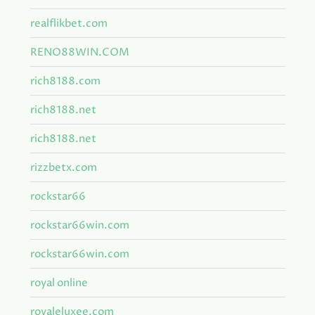
realflikbet.com
RENO88WIN.COM
rich8188.com
rich8188.net
rich8188.net
rizzbetx.com
rockstar66
rockstar66win.com
rockstar66win.com
royal online
royaleluxee.com