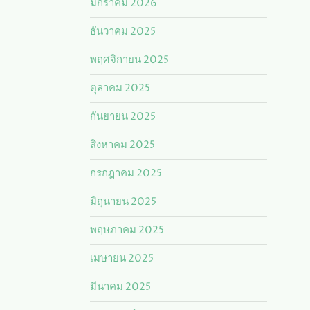
มกราคม 2026
ธันวาคม 2025
พฤศจิกายน 2025
ตุลาคม 2025
กันยายน 2025
สิงหาคม 2025
กรกฎาคม 2025
มิถุนายน 2025
พฤษภาคม 2025
เมษายน 2025
มีนาคม 2025