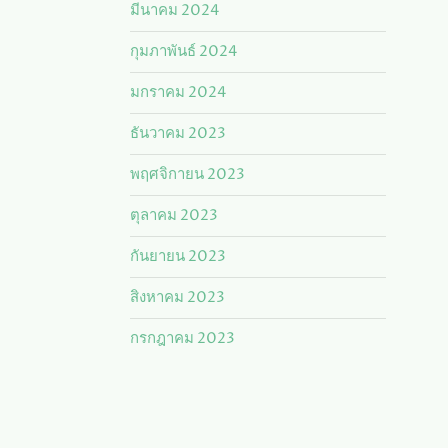
มีนาคม 2024
กุมภาพันธ์ 2024
มกราคม 2024
ธันวาคม 2023
พฤศจิกายน 2023
ตุลาคม 2023
กันยายน 2023
สิงหาคม 2023
กรกฎาคม 2023