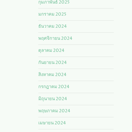
กุมภาพันธ์ 2025
มกราคม 2025
ธันวาคม 2024
พฤศจิกายน 2024
ตุลาคม 2024
กันยายน 2024
สิงหาคม 2024
กรกฎาคม 2024
มิถุนายน 2024
พฤษภาคม 2024
เมษายน 2024