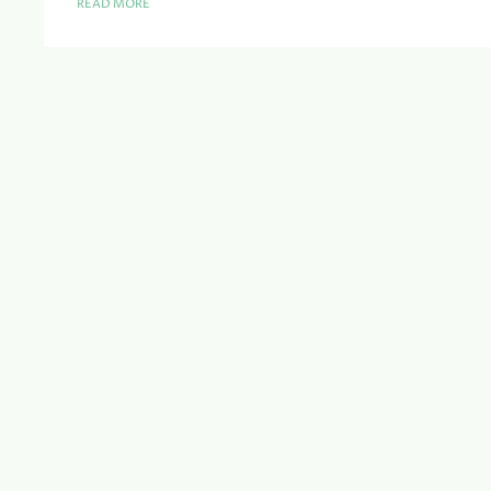
READ MORE