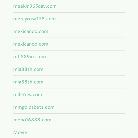
meekin365day.com
mercyrosa168.com
mexicanoo.com
mexicanoo.com
mfj889xx.com
mia88th.com
mia88th.com
mib555s.com
mmgoldsbets.com
mono16888.com
Movie