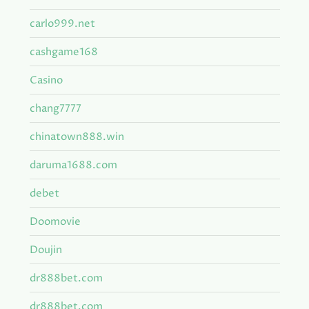
carlo999.net
cashgame168
Casino
chang7777
chinatown888.win
daruma1688.com
debet
Doomovie
Doujin
dr888bet.com
dr888bet.com