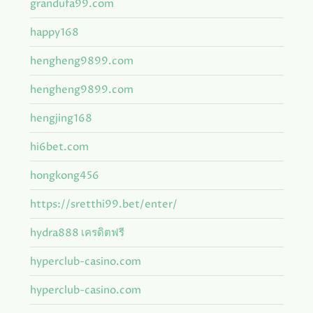
grandufa99.com
happy168
hengheng9899.com
hengheng9899.com
hengjing168
hi6bet.com
hongkong456
https://sretthi99.bet/enter/
hydra888 เครดิตฟรี
hyperclub-casino.com
hyperclub-casino.com