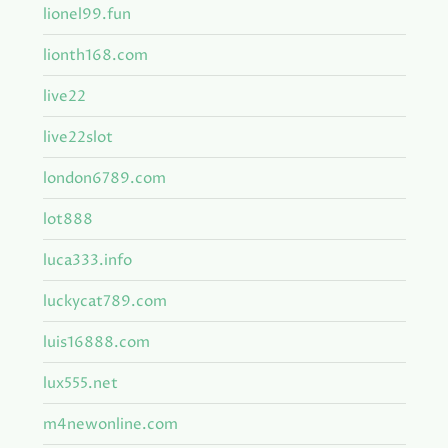
lionel99.fun
lionth168.com
live22
live22slot
london6789.com
lot888
luca333.info
luckycat789.com
luis16888.com
lux555.net
m4newonline.com