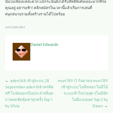
นั้นไม่เพียงแค่สะดวก แม้กระนั้นยังได้รับสิทธิพิเศษเยอะมากที่รอ
คุณอยู่ อย่ารอช้า! คลิกสมัครในเวลานี้แล้วเริ่มการเล่นที่
สนุกสนานรวมทั้งสร้างรายได้ไปพร้อม
WDC888 สมัคร
Daniel Edwards
แนะแนว
aden168 เข้าสู่ระบบ 28
mun789 17 กันยายน mun789
เรื่อง
September aden168 เครดิต
เข้าสู่ระบบ ไม่มีหลอก ไม่มีโม้
ฟรี โบนัสออกเป็นประจำสล็อต
ระบบเข้าใจง่ายสุด ๆไม่มีหัก
ภาพคมชัดคุ้มค่าทุกครั้ง Top 1
ไม่มีแบ่งยอด Top 2 by
by Silvia
Dawn