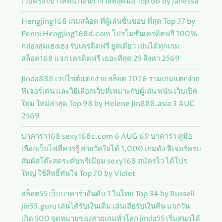
เว็บตรง เข้าให้ทัน ก่อนรางวัลหลุดมือ Top 66 by Janessa
Hengjing168 เกมสล็อต ที่ผู้เล่นชื่นชอบ ที่สุด Top 37 by
Penni Hengjing168d.com โปรโมชั่นเครดิตฟรี 100%
กล่องสุ่มเฮงเฮง รับเครดิตฟรี ยูสเดียว เล่นได้ทุกเกม
สล็อต168 แจก เครดิตฟรี เยอะที่สุด 25 สิงหา 2569
Jinda888 เวปไซต์แตกง่าย สล็อต 2026 รวมเกมแตกง่าย
ฟีเจอร์เด่น และวิธีเลือกเว็บที่เหมาะกับผู้เล่น พนัน เว็บเปิด
ใหม่ ใหม่ล่าสุด Top 98 by Helene Jin888.asia 3 AUG
2569
บาคาร่า168 sexy168c.com 6 AUG 69 บาคาร่า คู่มือ
เลือกเว็บไพ่ที่ควรรู้ สายวัดใจได้ 1,000 เกมดัง ฟีเจอร์ครบ
สัมผัสโต๊ะสดระดับพรีเมียม sexy168 สมัครไว ได้โปร
ใหญ่ ใช้สิทธิ์ทันใจ Top 70 by Violet
สล็อต55 เว็บบาคาร่าอันดับ 1 ในไทย Top 34 by Russell
jin55.guru เล่นได้รับเงินเต็ม เล่นเสียรับเงินคืน แจกวัน
เกิด 500 จุดหมายของสายเกมทั่วโลก jinda55 เริ่มสนุกได้