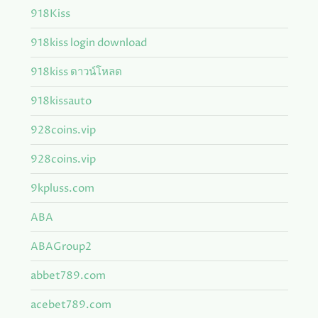
918Kiss
918kiss login download
918kiss ดาวน์โหลด
918kissauto
928coins.vip
928coins.vip
9kpluss.com
ABA
ABAGroup2
abbet789.com
acebet789.com