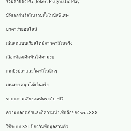
รวมค่ายดัง PG, Joker, Pragmatic Play
มีฟีเจอร์ฟรีสปินรวมทั้งโบนัสพิเศษ
บาคาร่าออนไลน์
เล่นสดแบบเรียลไทม์จากคาสิโนจริง
เลือกห้องเดิมพันได้ตามงบ
เกมยิงปลาและก็คาสิโนอื่นๆ
เล่นง่าย สนุก ได้เงินจริง
ระบบภาพเสียงคมชัดระดับ HD
ความปลอดภัยและก็ความน่าเชื่อถือของ wdc888
ใช้ระบบ SSL ป้องกันข้อมูลส่วนตัว