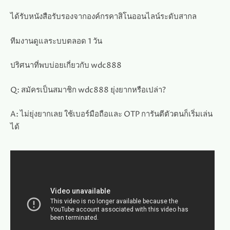
ได้รับหนังสือรับรองจากองค์กรคาสิโนออนไลน์ระดับสากล
ทีมงานดูแลระบบตลอด 1 วัน
ปริศนาที่พบบ่อยเกี่ยวกับ wdc888
Q: สมัครเป็นสมาชิก wdc888 ยุ่งยากหรือเปล่า?
A: ไม่ยุ่งยากเลย ใช้เบอร์มือถือและ OTP การันตีตัวตนก็เริ่มเล่น
ได้