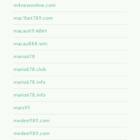
m4newonline.com
mac1bet789.com
macau69 สมัคร
macau888.win
mario678
mario678.club
mario678.info
mario678.info
mars95
medee989.com
medee989.com