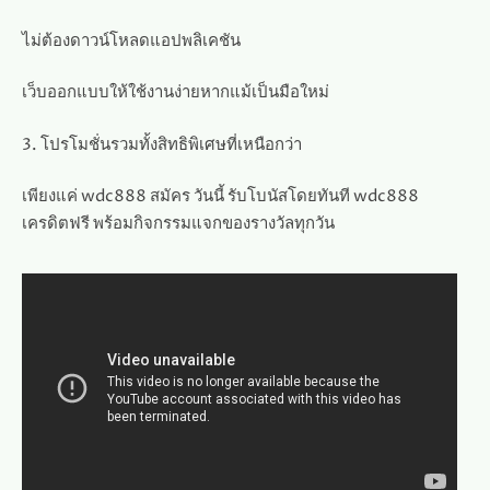
ไม่ต้องดาวน์โหลดแอปพลิเคชัน
เว็บออกแบบให้ใช้งานง่ายหากแม้เป็นมือใหม่
3. โปรโมชั่นรวมทั้งสิทธิพิเศษที่เหนือกว่า
เพียงแค่ wdc888 สมัคร วันนี้ รับโบนัสโดยทันที wdc888
เครดิตฟรี พร้อมกิจกรรมแจกของรางวัลทุกวัน