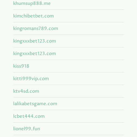
khumsup888.me
kimchibetbet.com
kingromans789.com
kingxxxbet123.com
kingxxxbet123.com
kiss918
kitti999vip.com
ktv4sd.com
lalikabetsgame.com
lcbet444.com
lionel99.fun