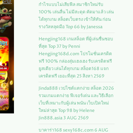
16
กำไรแบบไม่เสียฟีล สมาชิกใหม่รับ
มิถุนายน
100% เล่นลื่น ไม่มีสะดุด คัดมาแล้ว เล่น
WINHERO
ได้ทุกเกม สล็อตเว็บตรง เข้าให้ทัน ก่อน
เครดิต
รางวัลหลุดมือ Top 66 by Janessa
ฟรี
แชร์
ต่อ
Hengjing168 เกมสล็อต ที่ผู้เล่นชื่นชอบ
ได้
ที่สุด Top 37 by Penni
ง่าย
Hengjing168d.com โปรโมชั่นเครดิต
แก้ไข
ข้อความ
ฟรี 100% กล่องสุ่มเฮงเฮง รับเครดิตฟรี
ก่อน
ยูสเดียว เล่นได้ทุกเกม สล็อต168 แจก
ได้
เครดิตฟรี เยอะที่สุด 25 สิงหา 2569
เพิ่ม
สีสัน
Jinda888 เวปไซต์แตกง่าย สล็อต 2026
การ
เล่น
รวมเกมแตกง่าย ฟีเจอร์เด่น และวิธีเลือก
TOP
เว็บที่เหมาะกับผู้เล่น พนัน เว็บเปิดใหม่
7
ใหม่ล่าสุด Top 98 by Helene
BY
BRUNO
Jin888.asia 3 AUG 2569
บาคาร่า168 sexy168c.com 6 AUG