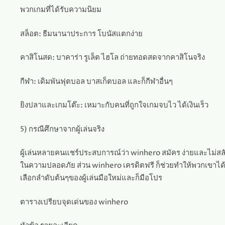
พวกเกมที่ได้รับความนิยม
สล็อต: ธีมนานาประการ โบนัสแตกง่าย
คาสิโนสด: บาคาร่า รูเล็ต ไฮโล ถ่ายทอดสดจากคาสิโนจริง
กีฬา: เดิมพันฟุตบอล บาสเก็ตบอล และก็กีฬาอื่นๆ
ยิงปลาและเกมโต๊ะ: เหมาะกับคนที่ถูกใจเกมจบไว ได้เงินเร็ว
5) กรณีศึกษาจากผู้เล่นจริง
ผู้เล่นหลายคนแชร์ประสบการณ์ว่า winhero สมัคร ง่ายและไม่สลับ
ในความปลอดภัย ส่วน winhero เครดิตฟรี ก็ช่วยทำให้พวกเขาได้
เลือกลำดับต้นๆของผู้เล่นมือใหม่และก็มือโปร
ตารางเปรียบจุดเด่นของ winhero