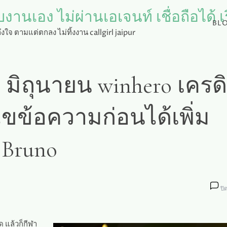
บงานเอง ไม่ผ่านเอเจนท์ เชื่อถือได้ เริ
BL
งใจ ตามแต่ตกลง ไม่ทิ้งงาน callgirl jaipur
6 มิถุนายน winhero เครด
้ไขข้อความก่อนได้เพิ่ม
 Bruno
ปิ
 แล้วก็กีฬา