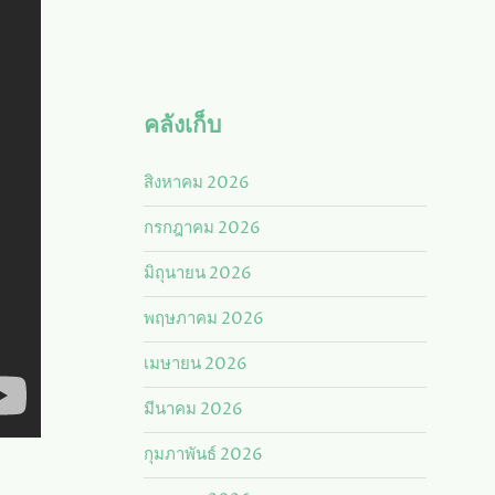
คลังเก็บ
สิงหาคม 2026
กรกฎาคม 2026
มิถุนายน 2026
พฤษภาคม 2026
เมษายน 2026
มีนาคม 2026
กุมภาพันธ์ 2026