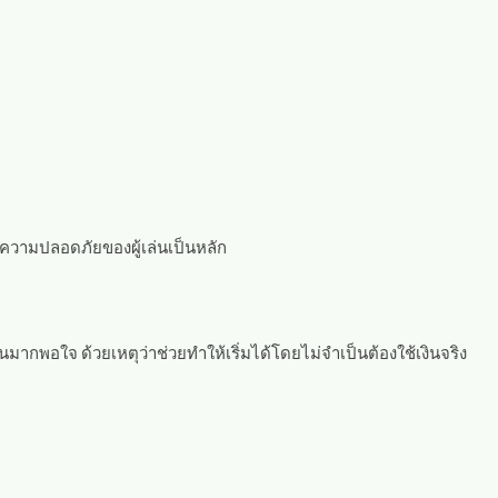
ำความปลอดภัยของผู้เล่นเป็นหลัก
นมากพอใจ ด้วยเหตุว่าช่วยทำให้เริ่มได้โดยไม่จำเป็นต้องใช้เงินจริง