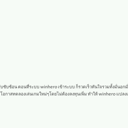
ซับซ้อน ตอนที่ระบบ winhero เข้าระบบ ก็รวดเร็วทันใจรวมทั้งมั่นอกมั
โอกาสทดลองเล่นเกมใหม่ๆโดยไม่ต้องลงทุนเพิ่ม ทำให้ winhero แปลงเ