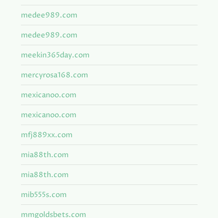
medee989.com
medee989.com
meekin365day.com
mercyrosa168.com
mexicanoo.com
mexicanoo.com
mfj889xx.com
mia88th.com
mia88th.com
mib555s.com
mmgoldsbets.com