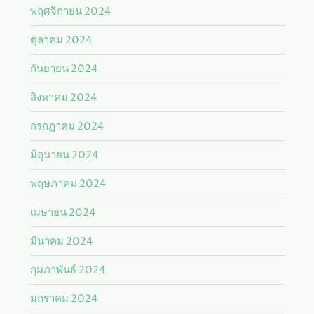
พฤศจิกายน 2024
ตุลาคม 2024
กันยายน 2024
สิงหาคม 2024
กรกฎาคม 2024
มิถุนายน 2024
พฤษภาคม 2024
เมษายน 2024
มีนาคม 2024
กุมภาพันธ์ 2024
มกราคม 2024