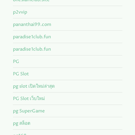
p2vvip
pananthai99.com
paradise1club.fun
paradise1club.fun
PG
PG Slot
pg slot เปิดใหม่ล่าสุด
PG Slot เว็บใหม่
pg SuperGame
pg สล็อต