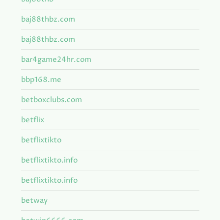
baj88thbz.com
baj88thbz.com
bar4game24hr.com
bbp168.me
betboxclubs.com
betflix
betflixtikto
betflixtikto.info
betflixtikto.info
betway