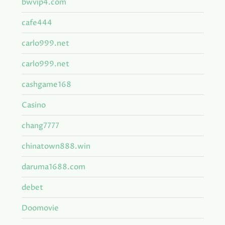
bwvip4.com
cafe444
carlo999.net
carlo999.net
cashgame168
Casino
chang7777
chinatown888.win
daruma1688.com
debet
Doomovie