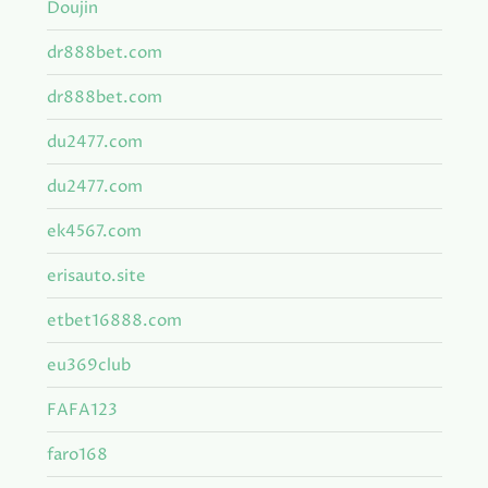
Doujin
dr888bet.com
dr888bet.com
du2477.com
du2477.com
ek4567.com
erisauto.site
etbet16888.com
eu369club
FAFA123
faro168