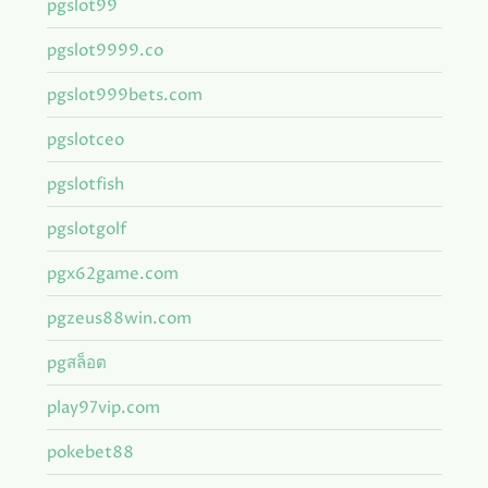
pgslot99
pgslot9999.co
pgslot999bets.com
pgslotceo
pgslotfish
pgslotgolf
pgx62game.com
pgzeus88win.com
pgสล็อต
play97vip.com
pokebet88