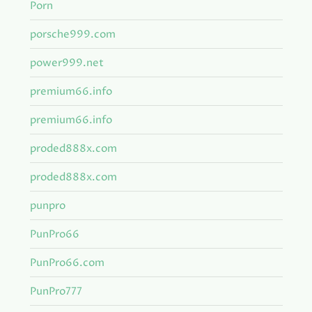
Porn
porsche999.com
power999.net
premium66.info
premium66.info
proded888x.com
proded888x.com
punpro
PunPro66
PunPro66.com
PunPro777