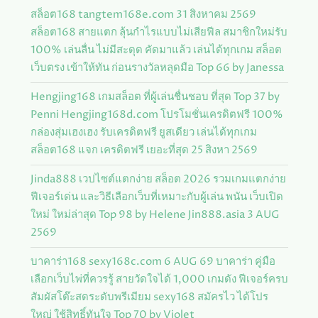
สล็อต168 tangtem168e.com 31 สิงหาคม 2569
สล็อต168 สายแตก ลุ้นกำไรแบบไม่เสียฟีล สมาชิกใหม่รับ
100% เล่นลื่น ไม่มีสะดุด คัดมาแล้ว เล่นได้ทุกเกม สล็อต
เว็บตรง เข้าให้ทัน ก่อนรางวัลหลุดมือ Top 66 by Janessa
Hengjing168 เกมสล็อต ที่ผู้เล่นชื่นชอบ ที่สุด Top 37 by
Penni Hengjing168d.com โปรโมชั่นเครดิตฟรี 100%
กล่องสุ่มเฮงเฮง รับเครดิตฟรี ยูสเดียว เล่นได้ทุกเกม
สล็อต168 แจก เครดิตฟรี เยอะที่สุด 25 สิงหา 2569
Jinda888 เวปไซต์แตกง่าย สล็อต 2026 รวมเกมแตกง่าย
ฟีเจอร์เด่น และวิธีเลือกเว็บที่เหมาะกับผู้เล่น พนัน เว็บเปิด
ใหม่ ใหม่ล่าสุด Top 98 by Helene Jin888.asia 3 AUG
2569
บาคาร่า168 sexy168c.com 6 AUG 69 บาคาร่า คู่มือ
เลือกเว็บไพ่ที่ควรรู้ สายวัดใจได้ 1,000 เกมดัง ฟีเจอร์ครบ
สัมผัสโต๊ะสดระดับพรีเมียม sexy168 สมัครไว ได้โปร
ใหญ่ ใช้สิทธิ์ทันใจ Top 70 by Violet