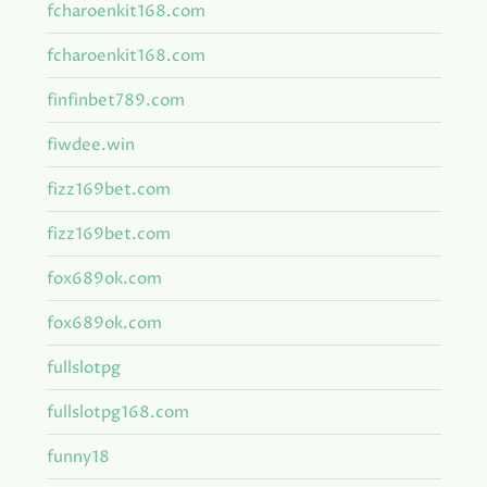
fcharoenkit168.com
fcharoenkit168.com
finfinbet789.com
fiwdee.win
fizz169bet.com
fizz169bet.com
fox689ok.com
fox689ok.com
fullslotpg
fullslotpg168.com
funny18