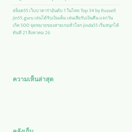
สล็อต55 เว็บบาคาร่าอันดับ 1 ในไทย Top 34 by Russell
jin55.guru เล่นได้รับเงินเต็ม เล่นเสียรับเงินคืน แจกวัน
เกิด 500 จุดหมายของสายเกมทั่วโลก jinda55 เริ่มสนุกได้
ทันที 21 สิงหาคม 26
ความเห็นล่าสุด
คลังเก็บ