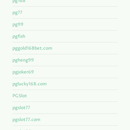
pg168
pg77
pg99
pgfish
pggold168bet.com
pgheng99
pgjoker69
pglucky168.com
PGSlot
pgslot77
pgslot77.com