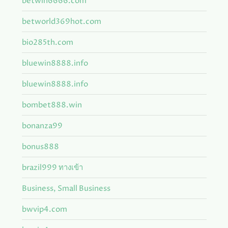
betwin6666.com
betworld369hot.com
bio285th.com
bluewin8888.info
bluewin8888.info
bombet888.win
bonanza99
bonus888
brazil999 ทางเข้า
Business, Small Business
bwvip4.com