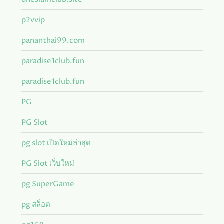
p2vvip
pananthai99.com
paradise1club.fun
paradise1club.fun
PG
PG Slot
pg slot เปิดใหม่ล่าสุด
PG Slot เว็บใหม่
pg SuperGame
pg สล็อต