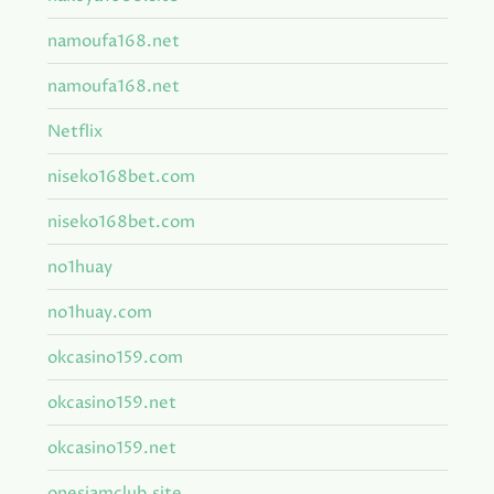
namoufa168.net
namoufa168.net
Netflix
niseko168bet.com
niseko168bet.com
no1huay
no1huay.com
okcasino159.com
okcasino159.net
okcasino159.net
onesiamclub.site