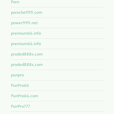
Porn
porsche999.com
power999.net
premium66.info
premium66.info
proded888x.com
proded888x.com
punpro
PunPro66
PunPro66.com
PunPro777