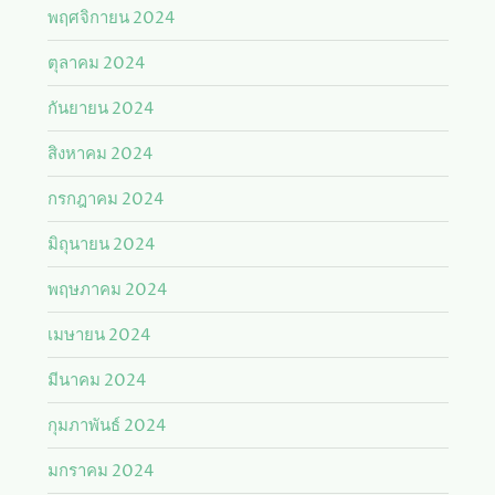
พฤศจิกายน 2024
ตุลาคม 2024
กันยายน 2024
สิงหาคม 2024
กรกฎาคม 2024
มิถุนายน 2024
พฤษภาคม 2024
เมษายน 2024
มีนาคม 2024
กุมภาพันธ์ 2024
มกราคม 2024