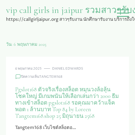
Skip
vip call girls in jaipur รวมสาวๆรับง
to
content
https://callgirljaipur.org สาวๆรับงาน นักศึกษารับงาน บริการถึงใจ
วัน:
6 พฤษภาคม 2025
6 พฤษภาคม 2025
DANIEL EDWARDS
บน
ปิดความเห็น
TANGTEM168
PGSLOT168
ตัว
Pgslot168 ตัวจริงเรื่องสล็อต หมุนวงล้อลุ้น
จริง
โชคใหญ่ มีเกมพนันให้เลือกเล่นกว่า 2000 ธีม
เรื่อง
ทางเข้าสล็อต pgslot168 รอคุณมาคว้าแจ็ค
สล็อต
พอต 1 ล้านบาท Top 84 by Loreen
หมุน
Tangtem168.shop 25 มิถุนายน 2568
วง
ล้อ
Tangtem168 เว็บไซต์สล็อตอ…
ลุ้น
โชค