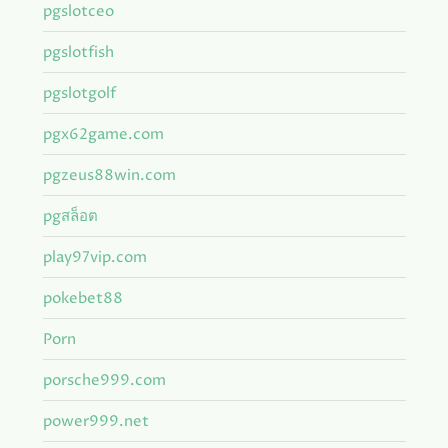
pgslotceo
pgslotfish
pgslotgolf
pgx62game.com
pgzeus88win.com
pgสล็อต
play97vip.com
pokebet88
Porn
porsche999.com
power999.net