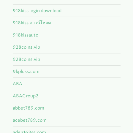
918kiss login download
918kiss ดาวน์โหลด
918kissauto
928coins.vip
928coins.vip
9kpluss.com
ABA
ABAGroup2
abbet789.com
acebet789.com
aden168ss.com