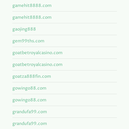
gamehit8888.com
gamehit8888.com
gaojing888
gem99ths.com
goatbetroyalcasino.com
goatbetroyalcasino.com
goatza888fin.com
gowingo88.com
gowingo88.com
grandufa99.com
grandufa99.com