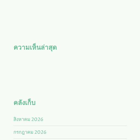
ความเห็นล่าสุด
คลังเก็บ
สิงหาคม 2026
กรกฎาคม 2026