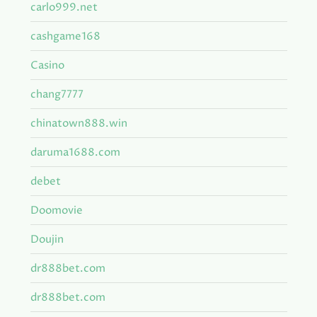
carlo999.net
cashgame168
Casino
chang7777
chinatown888.win
daruma1688.com
debet
Doomovie
Doujin
dr888bet.com
dr888bet.com