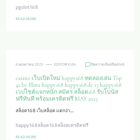
ใหญ่
pgslot168
มี
เกม
READ MORE
พนัน
ให้
เลือก
เล่น
กว่า
2000
ธีม
ทาง
บน
6 พฤษภาคม 2025
EDITOR KUN
ปิดความเห็น
สล็อต168
เข้า
CASINO
สล็อต
เว็บ
casino เว็บเปิดใหม่ happy168 ทดลองเล่น Top
PGSLOT168
เปิด
42 by Elma happy168 happy168.de 13 happy168
รอ
ใหม่
เวปไซต์แจกหนัก สมัคร สล็อต168 รับโบนัส
คุณ
HAPPY168
ฟรีทันที พร้อมเครดิตฟรี MAY 2025
มา
ทดลอง
คว้า
เล่น
สล็อต168 เว็บสล็อต แตกง่า…
แจ็ค
TOP
พอต
42
1
BY
happy168
สล็อต168
สล็อตเครดิตฟรี
ล้าน
ELMA
บาท
HAPPY168
READ MORE