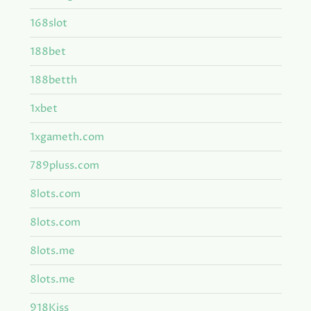
168slot
188bet
188betth
1xbet
1xgameth.com
789pluss.com
8lots.com
8lots.com
8lots.me
8lots.me
918Kiss