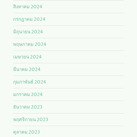
สิงหาคม 2024
กรกฎาคม 2024
มิถุนายน 2024
พฤษภาคม 2024
เมษายน 2024
มีนาคม 2024
กุมภาพันธ์ 2024
มกราคม 2024
ธันวาคม 2023
พฤศจิกายน 2023
ตุลาคม 2023