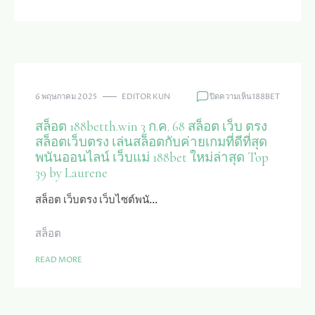
TOP
HAPPY168.DE
84
13
BY
HAPPY168
LOREEN
เวป
TANGTEM168.SHOP
ไซต์
25
แจก
มิถุนายน
หนัก
2568
บน
6 พฤษภาคม 2025
EDITOR KUN
ปิดความเห็น
188BET
สมัคร
สล็อต
สล็อต168
188BETTH.WIN
รับ
สล็อต 188betth.win 3 ก.ค. 68 สล็อต เว็บ ตรง
3
โบนัส
สล็อตเว็บตรง เล่นสล็อตกับค่ายเกมที่ดีที่สุด
ก.ค.
ฟรี
พนันออนไลน์ เว็บแม่ 188bet ใหม่ล่าสุด Top
68
ทันที
39 by Laurene
สล็อต
พร้อม
เว็บ
เครดิต
สล็อต เว็บตรง เว็บไซต์พนั…
ตรง
ฟรี
สล็อต
MAY
เว็บ
2025
สล็อต
ตรง
เล่น
READ MORE
สล็อต
กับ
ค่าย
เกม