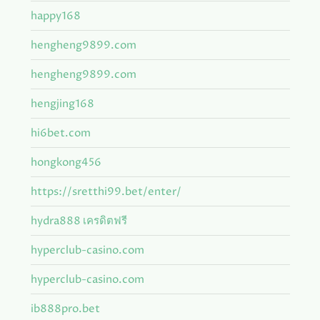
happy168
hengheng9899.com
hengheng9899.com
hengjing168
hi6bet.com
hongkong456
https://sretthi99.bet/enter/
hydra888 เครดิตฟรี
hyperclub-casino.com
hyperclub-casino.com
ib888pro.bet