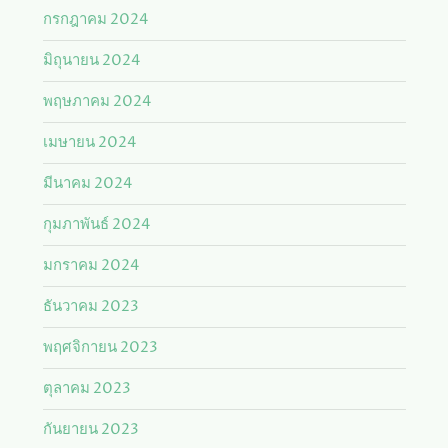
กรกฎาคม 2024
มิถุนายน 2024
พฤษภาคม 2024
เมษายน 2024
มีนาคม 2024
กุมภาพันธ์ 2024
มกราคม 2024
ธันวาคม 2023
พฤศจิกายน 2023
ตุลาคม 2023
กันยายน 2023