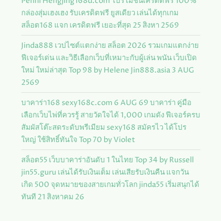
Penni Hengjing168d.com โปรโมชั่นเครดิตฟรี 100%
กล่องสุ่มเฮงเฮง รับเครดิตฟรี ยูสเดียว เล่นได้ทุกเกม
สล็อต168 แจก เครดิตฟรี เยอะที่สุด 25 สิงหา 2569
Jinda888 เวปไซต์แตกง่าย สล็อต 2026 รวมเกมแตกง่าย
ฟีเจอร์เด่น และวิธีเลือกเว็บที่เหมาะกับผู้เล่น พนัน เว็บเปิด
ใหม่ ใหม่ล่าสุด Top 98 by Helene Jin888.asia 3 AUG
2569
บาคาร่า168 sexy168c.com 6 AUG 69 บาคาร่า คู่มือ
เลือกเว็บไพ่ที่ควรรู้ สายวัดใจได้ 1,000 เกมดัง ฟีเจอร์ครบ
สัมผัสโต๊ะสดระดับพรีเมียม sexy168 สมัครไว ได้โปร
ใหญ่ ใช้สิทธิ์ทันใจ Top 70 by Violet
สล็อต55 เว็บบาคาร่าอันดับ 1 ในไทย Top 34 by Russell
jin55.guru เล่นได้รับเงินเต็ม เล่นเสียรับเงินคืน แจกวัน
เกิด 500 จุดหมายของสายเกมทั่วโลก jinda55 เริ่มสนุกได้
ทันที 21 สิงหาคม 26