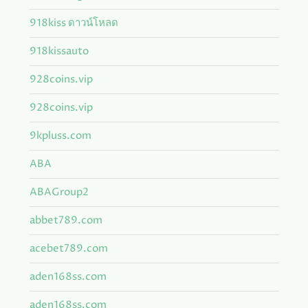
918kiss ดาวน์โหลด
918kissauto
928coins.vip
928coins.vip
9kpluss.com
ABA
ABAGroup2
abbet789.com
acebet789.com
aden168ss.com
aden168ss.com