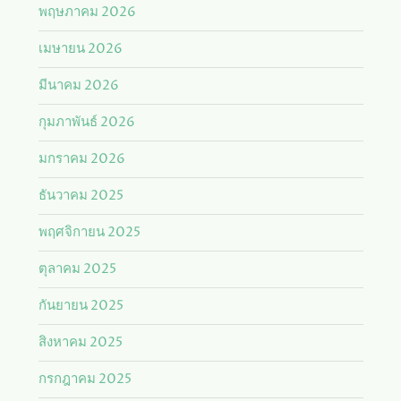
พฤษภาคม 2026
เมษายน 2026
มีนาคม 2026
กุมภาพันธ์ 2026
มกราคม 2026
ธันวาคม 2025
พฤศจิกายน 2025
ตุลาคม 2025
กันยายน 2025
สิงหาคม 2025
กรกฎาคม 2025