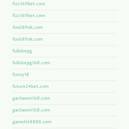
fizz169bet.com
fizz169bet.com
fox689ok.com
fox689ok.com
fullslotpg
fullslotpg168.com
funny18
future24bet.com
gachawin168.com
gachawin168.com
gamehit8888.com