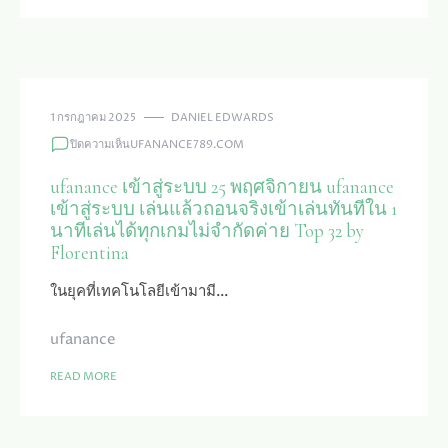
นาน
ระบบ
ออ
โต้
ทั้ง
เว็บ
1 กรกฎาคม 2025
DANIEL EDWARDS
ถอน
บน
ปิดความเห็น
UFANANCE789.COM
เงิน
UFANANCE
ได้
เข้า
ufanance เข้าสู่ระบบ 25 พฤศจิกายน ufanance
จริง
สู่
TOP
เข้าสู่ระบบ เล่นแล้วถอนจริงเข้าเล่นทันทีใน 1
ระบบ
66
นาทีเล่นได้ทุกเกมไม่จำกัดค่าย Top 32 by
25
BY
Florentina
พฤศจิกายน
ELOISA
UFANANCE
ในยุคที่เทคโนโลยีเข้ามามี…
เข้า
สู่
ระบบ
ufanance
เล่น
แล้ว
READ MORE
ถอน
จริง
เข้า
เล่น