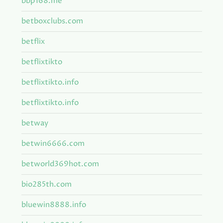
bbp168.me
betboxclubs.com
betflix
betflixtikto
betflixtikto.info
betflixtikto.info
betway
betwin6666.com
betworld369hot.com
bio285th.com
bluewin8888.info