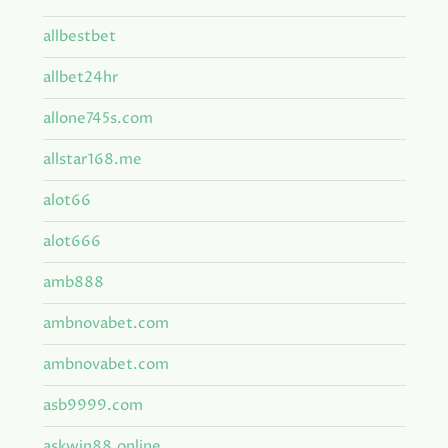
allbestbet
allbet24hr
allone745s.com
allstar168.me
alot66
alot666
amb888
ambnovabet.com
ambnovabet.com
asb9999.com
askwin88.online