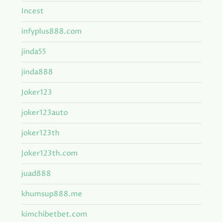
Incest
infyplus888.com
jinda55
jinda888
Joker123
joker123auto
joker123th
Joker123th.com
juad888
khumsup888.me
kimchibetbet.com