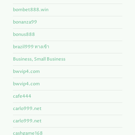
bombet888.win
bonanza99
bonus888
brazil999 ทางเข้า
Business, Small Business
bwvip4.com
bwvip4.com
cafe444
carlo999.net
carlo999.net
cashgame168