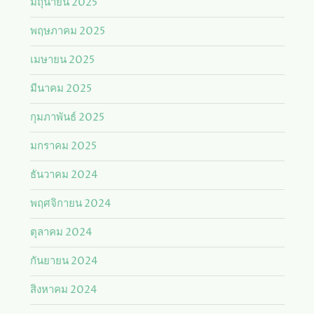
มิถุนายน 2025
พฤษภาคม 2025
เมษายน 2025
มีนาคม 2025
กุมภาพันธ์ 2025
มกราคม 2025
ธันวาคม 2024
พฤศจิกายน 2024
ตุลาคม 2024
กันยายน 2024
สิงหาคม 2024