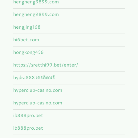
hengheng9899.com
hengheng9899.com
hengjing168
hi6bet.com
hongkong456
https://sretthi99.bet/enter/
hydra888 เครดิตฟรี
hyperclub-casino.com
hyperclub-casino.com
ib888pro.bet
ib888pro.bet