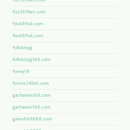
fizz169bet.com
fizz169bet.com
fox689ok.com
fox689ok.com
fullslotpg
fullslotpg168.com
funny18
future24bet.com
gachawin168.com
gachawin168.com
gamehit8888.com