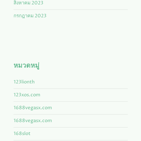
สิงหาคม 2023
กรกฎาคม 2023
หมวดหมู่
123lionth
123xos.com
1688vegasx.com
1688vegasx.com
168slot