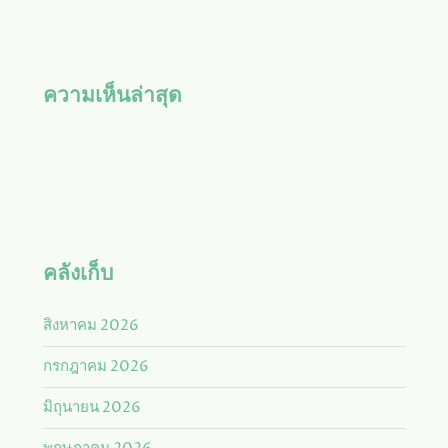
ความเห็นล่าสุด
คลังเก็บ
สิงหาคม 2026
กรกฎาคม 2026
มิถุนายน 2026