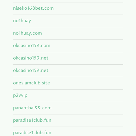
niseko168bet.com
no1huay
no1huay.com
okcasino159.com
okcasino159.net
okcasino159.net
onesiamclub.site
p2vvip
pananthai99.com
paradise1club.fun
paradise1club.fun