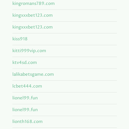
kingromans789.com
kingxxxbet123.com
kingxxxbet123.com
kiss918
kitti999vip.com
ktv4sd.com
lalikabetsgame.com
lcbet444.com
lionel99.fun
lionel99.fun
lionth168.com