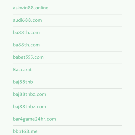
askwin88.online
audi688.com
ba88th.com
ba88th.com
babet555.com
Baccarat
baj88thb
baj88thbz.com
baj88thbz.com
bar4game24hr.com
bbp168.me