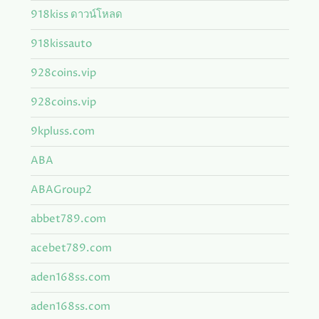
918kiss ดาวน์โหลด
918kissauto
928coins.vip
928coins.vip
9kpluss.com
ABA
ABAGroup2
abbet789.com
acebet789.com
aden168ss.com
aden168ss.com