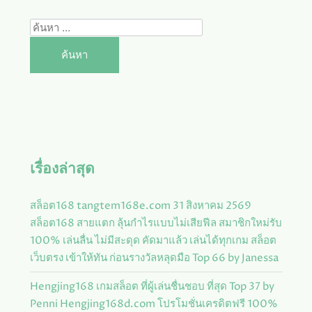
แทง
หวย
ค้นหา
ปลอดภัย
สำหรับ:
ซื้อ
หวย
ผ่าน
เว็บ
ถูก
แล้ว
เงิน
เข้า
ทันที
TOOKHUAY
เรื่องล่าสุด
88
ถูก
สล็อต168 tangtem168e.com 31 สิงหาคม 2569
หวย88
สมัคร
สล็อต168 สายแตก ลุ้นกำไรแบบไม่เสียฟีล สมาชิกใหม่รับ
ง่าย
100% เล่นลื่น ไม่มีสะดุด คัดมาแล้ว เล่นได้ทุกเกม สล็อต
จ่าย
เว็บตรง เข้าให้ทัน ก่อนรางวัลหลุดมือ Top 66 by Janessa
เต็ม
ทุก
บาท
Hengjing168 เกมสล็อต ที่ผู้เล่นชื่นชอบ ที่สุด Top 37 by
TOP
Penni Hengjing168d.com โปรโมชั่นเครดิตฟรี 100%
54