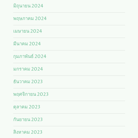
มิถุนายน 2024
พฤษภาคม 2024
เมษายน 2024
มีนาคม 2024
กุมภาพันธ์ 2024
มกราคม 2024
ธันวาคม 2023
พฤศจิกายน 2023
ตุลาคม 2023
กันยายน 2023
สิงหาคม 2023