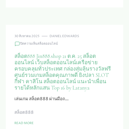
งบ
เพศ
น้อย
ทุก
TOP
วัย
21
ฝาก
BY
ถอน
DON
ไม่
30 สิงหาคม 2025
DANIEL EDWARDS
มี
ขั่น
บน
ปิดความเห็น
สล็อตออนไลน์
ต่ำ
สล็อต888
บอล
JIN888.SHOP
สล็อต888 Jin888.shop 21 ต.ค. 25 สล็อต
บา
21
ออนไลน์ เว็บสล็อตออนไลน์เครือข่าย
คา
ต.ค.
ครอบคลุมทั่วประเทศ กล่องสุ่มลุ้นรางวัลฟรี
ร่า
25
ศูนย์รวมเกมสล็อตคุณภาพดี ยิงปลา SLOT
ยิง
สล็อต
กีฬา คาสิโน สล็อตออนไลน์ แนะนำเพื่อน
ปลา
ออนไลน์
รายได้หลักแสน Top 16 by Latanya
สล็อต
เว็บ
SLOT168
สล็อต
สร้าง
เล่นเกม สล็อต888 ผ่านมือถ…
ออนไลน์
ราย
เครือ
ได้
ข่าย
สล็อต888
ง่ายๆ
ครอบคลุม
ลุย
ทั่ว
READ MORE
เลย
ประเทศ