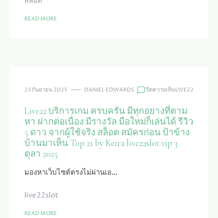
สล็อต
MYRA
TM69.LIFE
READ MORE
ฝาก
ต่อ
เนื่อง
รับ
100
ฝาก-
ถอน
บน
23 กันยายน 2025
DANIEL EDWARDS
ปิดความเห็น
LIVE22
สะดวก
LIVE22
เกม
บริการ
มา
Live22 บริการเกม ครบครัน มีทุกอย่างที่ตาม
เกม
แรง
หา ฝากต่อเนื่อง มีรางวัล มือใหม่ก็เล่นได้ รีวิว
ครบ
อัต
5 ดาว จากผู้ใช้จริง สล็อต สมัครก่อน ป้าข้าง
ครัน
ตรา
บ้านมาเห็น Top 21 by Keira live22slot.vip 3
มี
ชนะ
ตุลา 2025
ทุก
สูง
อย่าง
PGSLOT
มองหาเว็บไซต์ตรงไม่ผ่านเอ…
ที่
จ่าย
ตาม
เต็ม
หา
แม็ก
live22slot
ฝาก
ไม่
ต่อ
กั๊ก
READ MORE