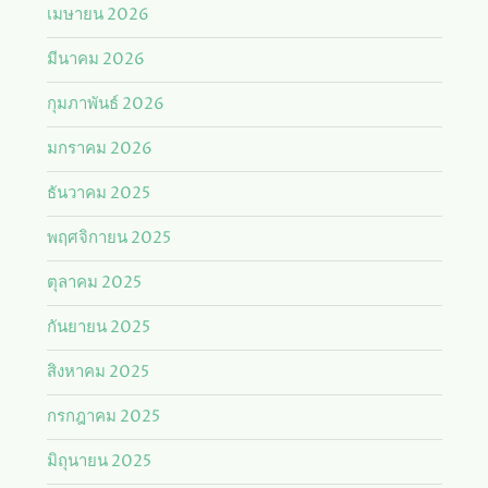
เมษายน 2026
มีนาคม 2026
กุมภาพันธ์ 2026
มกราคม 2026
ธันวาคม 2025
พฤศจิกายน 2025
ตุลาคม 2025
กันยายน 2025
สิงหาคม 2025
กรกฎาคม 2025
มิถุนายน 2025