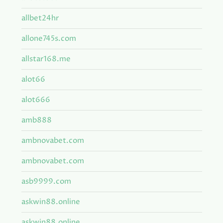
allbet24hr
allone745s.com
allstar168.me
alot66
alot666
amb888
ambnovabet.com
ambnovabet.com
asb9999.com
askwin88.online
askwin88.online