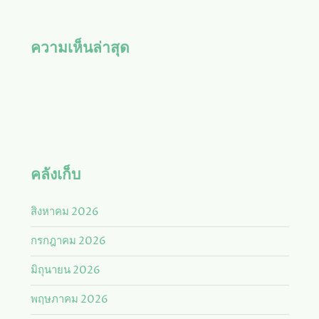
ความเห็นล่าสุด
คลังเก็บ
สิงหาคม 2026
กรกฎาคม 2026
มิถุนายน 2026
พฤษภาคม 2026