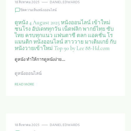
18 สิงหาคม 2025
DANIEL EDWARDS
ย์
จีน
บน
ปิดความเห็น
หนังออนไลน์
ไม่มี
ดู
โฆษณา
หนัง
ดูหนัง 4 August 2025 หนังออนไลน์ เข้าใหม่
ครบ
4
ชนโรง อัปเดททุกวัน เน็ตฟลิก พากย์ไทย ซับ
ทุก
AUGUST
ไทย ครบทุกแนว แฟนตาซี ตลก แอคชั่น โร
แนว
2025
แมนติก หนังออนไลน์ สาววาย มาเติมเกย์ กับ
แฟนตาซี
หนัง
หนังวายเข้าใหม่ Top 90 by Lee 88-Hd.com
ตลก
ออนไลน์
แอ
เข้า
ดูหนัง ทำให้การดูหนังง่าย…
คชั่น
ใหม่
โร
ชน
แมน
โรง
ดูหนังออนไลน์
ติก
อัป
ดู
เดท
READ MORE
หนัง
ทุก
ออนไลน์
วัน
ฟรี
เน็ต
พร้อม
ฟลิก
เสิร์ฟ
พากย์
24
ไทย
ชั่วโมง
ซับ
18 สิงหาคม 2025
DANIEL EDWARDS
TOP
ไทย