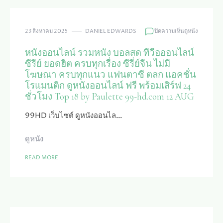
เล่น
14
ง่าย
BY
จ่าย
MINERVA
จริง
บน
23 สิงหาคม 2025
DANIEL EDWARDS
ปิดความเห็น
ดูหนัง
1XBETTH.LIFE
ทุก
หนัง
ยอด
ออนไลน์
หนังออนไลน์ รวมหนัง บอลสด ทีวีอออนไลน์
CASINO
รวม
ซีรีย์ ยอดฮิต ครบทุกเรื่อง ซีรี่ย์จีน ไม่มี
ONLINE
หนัง
โฆษณา ครบทุกแนว แฟนตาซี ตลก แอคชั่น
เว็บ
บอล
โรแมนติก ดูหนังออนไลน์ ฟรี พร้อมเสิร์ฟ 24
แม่
สด
ชั่วโมง Top 18 by Paulette 99-hd.com 12 AUG
สล็อต
ที
เเค
วี
99HD เว็บไซต์ ดูหนังออนไล…
รดิต
ออ
ฟรี
อน
เครดิต
ไลน์
ดูหนัง
ฟรี
ซี
TOP
รีย์
READ MORE
81
ยอด
BY
ฮิต
ARNULFO
ครบ
ทุก
เรื่อง
ซี
รี่