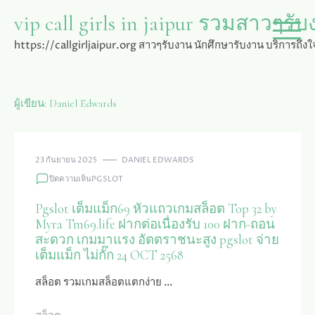
Skip
vip call girls in jaipur รวมสาวๆรับง
to
content
https://callgirljaipur.org สาวๆรับงาน นักศึกษารับงาน บริการถึงใจ
ผู้เขียน:
Daniel Edwards
23 กันยายน 2025
DANIEL EDWARDS
บน
ปิดความเห็น
PGSLOT
PGSLOT
เต็ม
Pgslot เต็มแม็ก69 หัวแถวเกมสล็อต Top 32 by
แม็ก69
Myra Tm69.life ฝากต่อเนื่องรับ 100 ฝาก-ถอน
หัว
สะดวก เกมมาแรง อัตตราชนะสูง pgslot จ่าย
แถว
เต็มแม็ก ไม่กั๊ก 24 OCT 2568
เกม
สล็อต
สล็อต รวมเกมสล็อตแตกง่าย …
TOP
32
BY