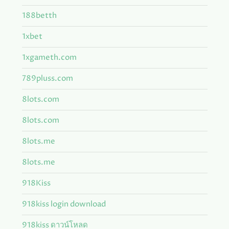
188betth
1xbet
1xgameth.com
789pluss.com
8lots.com
8lots.com
8lots.me
8lots.me
918Kiss
918kiss login download
918kiss ดาวน์โหลด