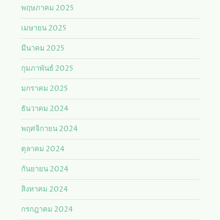
พฤษภาคม 2025
เมษายน 2025
มีนาคม 2025
กุมภาพันธ์ 2025
มกราคม 2025
ธันวาคม 2024
พฤศจิกายน 2024
ตุลาคม 2024
กันยายน 2024
สิงหาคม 2024
กรกฎาคม 2024