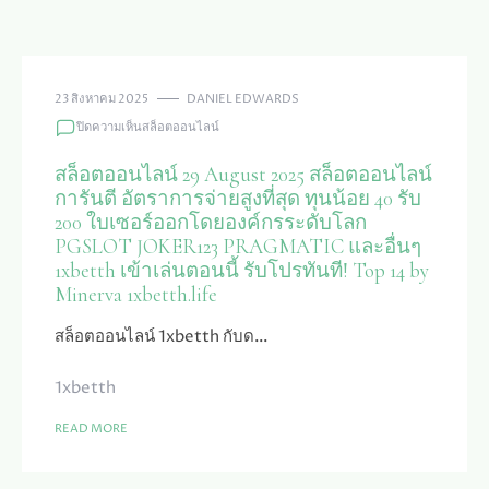
แจก
แสน
เพชร
TOP
ฟรี
16
ทุก
BY
ชั่วโมง
23 สิงหาคม 2025
DANIEL EDWARDS
LATANYA
โดน
ที่ไหน
บน
ปิดความเห็น
สล็อตออนไลน์
โกง
สล็อต
มา
ออนไลน์
สล็อตออนไลน์ 29 August 2025 สล็อตออนไลน์
จบ
29
การันตี อัตราการจ่ายสูงที่สุด ทุนน้อย 40 รับ
ที่
AUGUST
200 ใบเซอร์ออกโดยองค์กรระดับโลก
นี่
2025
PGSLOT JOKER123 PRAGMATIC และอื่นๆ
บริการ
สล็อต
1xbetth เข้าเล่นตอนนี้ รับโปรทันที! Top 14 by
ระ
ออนไลน์
Minerva 1xbetth.life
ดับ
กา
พรี
รัน
เมี่
สล็อตออนไลน์ 1xbetth กับด…
ตี
ยม
อัตรา
PGSLOT99
การ
1xbetth
เล่นPGเฮง99
จ่าย
เฮง
สูง
READ MORE
แน่นอน
ที่สุด
1
ทุน
ต.ค.
น้อย