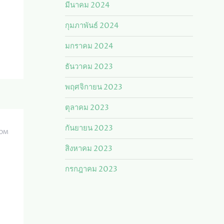
มีนาคม 2024
ง
็อต
กุมภาพันธ์ 2024
ดลอง
่น
มกราคม 2024
ี
ย
ธันวาคม 2023
ย
OP
6
พฤศจิกายน 2023
Y
ABRIELLE
ตุลาคม 2023
UDHAI168.ME
9
กันยายน 2023
COM
UG
8
สิงหาคม 2023
กรกฎาคม 2023