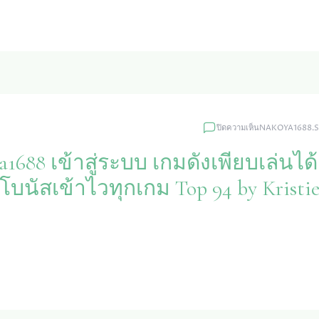
CARLEY
ปี2025ไม่มี
ขั้น
ต่ำ
สบายใจ
ได้
ไม่มี
หัก
สัก
บาท
TOP
บน
ปิดความเห็น
NAKOYA1688.S
97
NAKOYA1688
BY
22
1688 เข้าสู่ระบบ เกมดังเพียบเล่นได้
NIDIA
DECEMBER
โบนัสเข้าไวทุกเกม Top 94 by Kristi
NAKOYA1688
เข้า
สู่
ระบบ
เกม
ดัง
เพียบ
เล่น
ได้
ไม่มี
เบื่อ