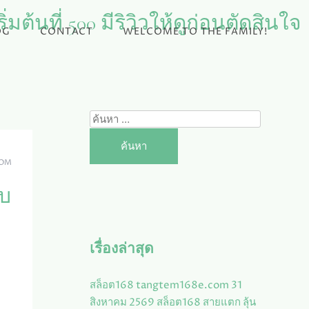
่มต้นที่ 500 มีริวิวให้ดูก่อนตัดสินใจ
OG
CONTACT
WELCOME TO THE FAMILY!
ค้นหา
สำหรับ:
COM
บบ
เรื่องล่าสุด
สล็อต168 tangtem168e.com 31
สิงหาคม 2569 สล็อต168 สายแตก ลุ้น