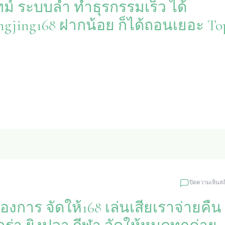
ม์ ระบบล้ำ ทำธุรกรรมเร็ว ได้
25
หวย
สล็อต168
ออนไลน์24
gjing168 ฝากน้อย ก็ได้ถอนเยอะ To
เว็บ
แจก
เกม
สถิติ
เจ้า
เลข
ใหญ่
ออก
ที่สุด
บ่อย
ใน
25
เอเชีย
AUGUST
เจ้า
25
เดียว
ที่
คำ
นวณ
แบบ
เรี
ยล
ไทม์
ระบบ
บ
ปิดความเห็น
ส
ล้ำ
สล
ทำ
ต
งการ จัดให้168 เล่นเสียเราจ่ายคืน
ธุรกรรม
โจ
เร็ว
ทุ
ได้