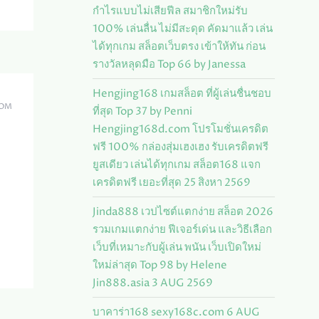
กำไรแบบไม่เสียฟีล สมาชิกใหม่รับ
100% เล่นลื่น ไม่มีสะดุด คัดมาแล้ว เล่น
ได้ทุกเกม สล็อตเว็บตรง เข้าให้ทัน ก่อน
รางวัลหลุดมือ Top 66 by Janessa
Hengjing168 เกมสล็อต ที่ผู้เล่นชื่นชอบ
COM
ที่สุด Top 37 by Penni
Hengjing168d.com โปรโมชั่นเครดิต
ฟรี 100% กล่องสุ่มเฮงเฮง รับเครดิตฟรี
ยูสเดียว เล่นได้ทุกเกม สล็อต168 แจก
เครดิตฟรี เยอะที่สุด 25 สิงหา 2569
Jinda888 เวปไซต์แตกง่าย สล็อต 2026
รวมเกมแตกง่าย ฟีเจอร์เด่น และวิธีเลือก
เว็บที่เหมาะกับผู้เล่น พนัน เว็บเปิดใหม่
ใหม่ล่าสุด Top 98 by Helene
Jin888.asia 3 AUG 2569
บาคาร่า168 sexy168c.com 6 AUG