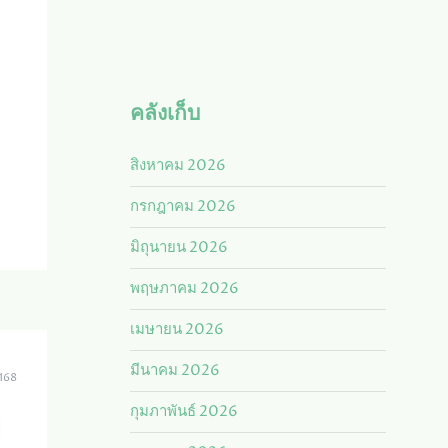
LINE
คลังเก็บ
สิงหาคม 2026
กรกฎาคม 2026
มิถุนายน 2026
99.COM
พฤษภาคม 2026
เมษายน 2026
มีนาคม 2026
168
168
กุมภาพันธ์ 2026
ย