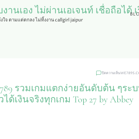
บงานเอง ไม่ผ่านเอเจนท์ เชื่อถือได้ เริ
BL
งใจ ตามแต่ตกลง ไม่ทิ้งงาน callgirl jaipur
บน
ปิดความเห็น
WE789S.
WE789
เครดิต
we789 รวมเกมแตกง่ายอันดับต้น ๆระ
ฟรี
ได้เงินจริงทุกเกม Top 27 by Abbey
7
สิงหาคม
WE789
รวม
เกม
แตก
ง่าย
อันดับ