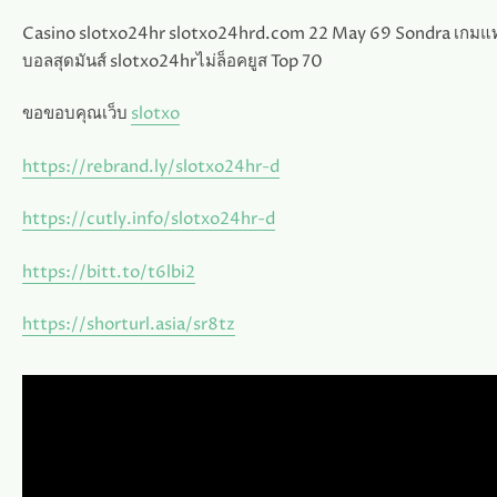
Casino slotxo24hr slotxo24hrd.com 22 May 69 Sondra เกมแ
บอลสุดมันส์ slotxo24hrไม่ล็อคยูส Top 70
ขอขอบคุณเว็บ
slotxo
https://rebrand.ly/slotxo24hr-d
https://cutly.info/slotxo24hr-d
https://bitt.to/t6lbi2
https://shorturl.asia/sr8tz