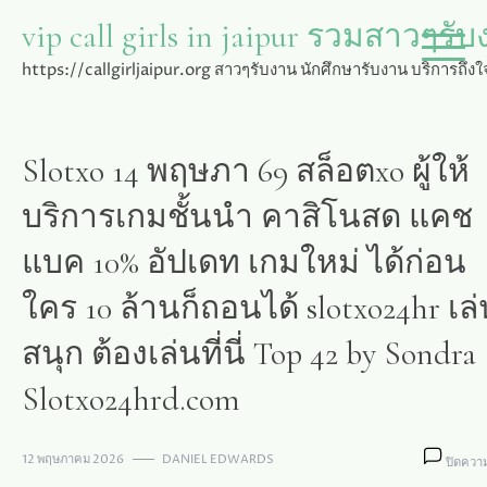
Skip
vip call girls in jaipur รวมสาวๆรับง
to
content
https://callgirljaipur.org สาวๆรับงาน นักศึกษารับงาน บริการถึงใจ
Slotxo 14 พฤษภา 69 สล็อตxo ผู้ให้
บริการเกมชั้นนำ คาสิโนสด แคช
แบค 10% อัปเดท เกมใหม่ ได้ก่อน
ใคร 10 ล้านก็ถอนได้ slotxo24hr เล
สนุก ต้องเล่นที่นี่ Top 42 by Sondra
Slotxo24hrd.com
12 พฤษภาคม 2026
DANIEL EDWARDS
ปิดควา