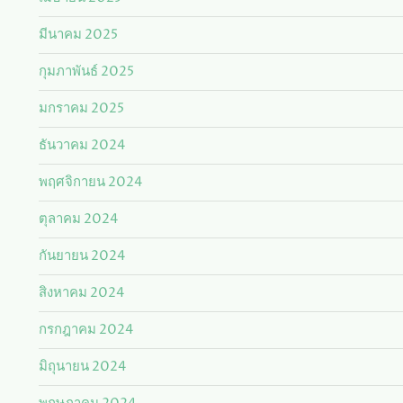
มีนาคม 2025
กุมภาพันธ์ 2025
มกราคม 2025
ธันวาคม 2024
พฤศจิกายน 2024
ตุลาคม 2024
กันยายน 2024
สิงหาคม 2024
กรกฎาคม 2024
มิถุนายน 2024