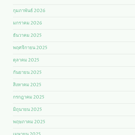
กุมภาพันธ์ 2026
มกราคม 2026
ธันวาคม 2025
พฤศจิกายน 2025
ตุลาคม 2025
กันยายน 2025
สิงหาคม 2025
กรกฎาคม 2025
มิถุนายน 2025
พฤษภาคม 2025
เมษายน 2025