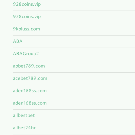
928coins.vip
928coins.vip
9kpluss.com
ABA
ABAGroup2
abbet789.com
acebet789.com
aden168ss.com
aden168ss.com
allbestbet
allbet24hr