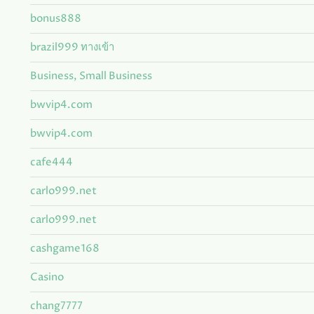
bonus888
brazil999 ทางเข้า
Business, Small Business
bwvip4.com
bwvip4.com
cafe444
carlo999.net
carlo999.net
cashgame168
Casino
chang7777