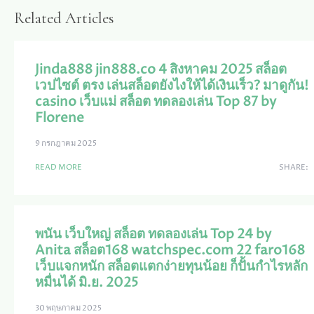
Related Articles
Jinda888 jin888.co 4 สิงหาคม 2025 สล็อต
เวปไซต์ ตรง เล่นสล็อตยังไงให้ได้เงินเร็ว? มาดูกัน!
casino เว็บแม่ สล็อต ทดลองเล่น Top 87 by
Florene
9 กรกฎาคม 2025
READ MORE
SHARE:
พนัน เว็บใหญ่ สล็อต ทดลองเล่น Top 24 by
Anita สล็อต168 watchspec.com 22 faro168
เว็บแจกหนัก สล็อตแตกง่ายทุนน้อย ก็ปั้นกำไรหลัก
หมื่นได้ มิ.ย. 2025
30 พฤษภาคม 2025