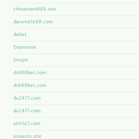
chinatown888.win
daruma1688.com
debet
Doomovie
Doujin
dr888bet.com
dr888bet.com
du2477.com
du2477.com
ek4567.com
erisauto.site