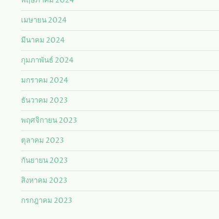
พฤษภาคม 2024
เมษายน 2024
มีนาคม 2024
กุมภาพันธ์ 2024
มกราคม 2024
ธันวาคม 2023
พฤศจิกายน 2023
ตุลาคม 2023
กันยายน 2023
สิงหาคม 2023
กรกฎาคม 2023