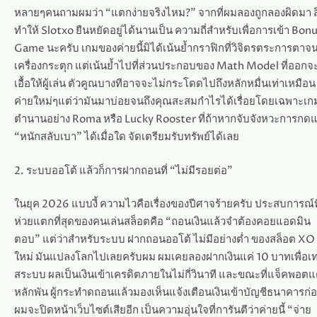
หลายๆคนถามผมว่า “แตกง่ายจริงไหม?” จากที่ผมลองถูกลองผิดมา สิ่ง
ทำให้ Slotxo ยืนหยัดอยู่ได้นานเป็น ความถี่สำหรับเพื่อการเข้า Bon
Game นะครับ เกมของค่ายนี้มิได้เน้นย้ำกราฟิกที่วิจิตรตระการตาจน
เครื่องกระตุก แต่เน้นย้ำไปที่ส่วนประกอบของ Math Model ที่ออกจ
เอื้อให้ผู้เล่น ตัวคูณบางทีอาจจะไม่กระโดดไปถึงหลักหมื่นเท่าเหมือน
ค่ายใหม่ๆแต่ว่ามันมาบ่อยจนถึงคุณสะสมกำไรได้เรื่อยโดยเฉพาะเ
ตำนานอย่าง Roma หรือ Lucky Rooster ที่ถ้าหากจับจังหวะการกด
“หนักสลับเบา” ได้เมื่อใด จัดเตรียมรับทรัพย์ได้เลย
2. ระบบออโต้ แล้วก็การฝากถอนที่ “ไม่มีรอยต่อ”
ในยุค 2026 แบบงี้ ความไวคือเรื่องของปีศาจร้ายครับ ประสบการณ์ที
ห่วยแตกที่สุดของคนเล่นสล็อตคือ “ถอนเงินแล้วจำต้องคอยแอดมิน
ตอบ” แต่ว่าสำหรับระบบ ฝากถอนออโต้ ไม่มีอย่างต่ำ ของสล็อต XO 
ใหม่ มันแปลงโลกไปเลยครับผม ผมเคยลองฝากเงินแค่ 10 บาทเพื่อเ
สระบบ ผลเป็นเงินเข้าเครดิตภายในไม่กี่วินาที และขณะที่แจ็คพอต
หลักพัน ผู้กระทำดถอนแล้วมองเห็นแจ้งเตือนเงินเข้าบัญชีธนาคารก่อน
ผมจะปิดหน้าเว็บไซต์เสียอีก เป็นความอุ่นใจที่การันตีว่าค่ายนี้ “จ่าย