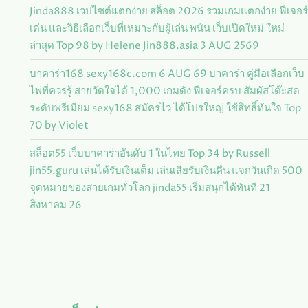
Jinda888 เวปไซต์แตกง่าย สล็อต 2026 รวมเกมแตกง่าย ฟีเจอร์
เด่น และวิธีเลือกเว็บที่เหมาะกับผู้เล่น พนัน เว็บเปิดใหม่ ใหม่
ล่าสุด Top 98 by Helene Jin888.asia 3 AUG 2569
บาคาร่า168 sexy168c.com 6 AUG 69 บาคาร่า คู่มือเลือกเว็บ
ไพ่ที่ควรรู้ สายวัดใจได้ 1,000 เกมดัง ฟีเจอร์ครบ สัมผัสโต๊ะสด
ระดับพรีเมียม sexy168 สมัครไว ได้โปรใหญ่ ใช้สิทธิ์ทันใจ Top
70 by Violet
สล็อต55 เว็บบาคาร่าอันดับ 1 ในไทย Top 34 by Russell
jin55.guru เล่นได้รับเงินเต็ม เล่นเสียรับเงินคืน แจกวันเกิด 500
จุดหมายของสายเกมทั่วโลก jinda55 เริ่มสนุกได้ทันที 21
สิงหาคม 26