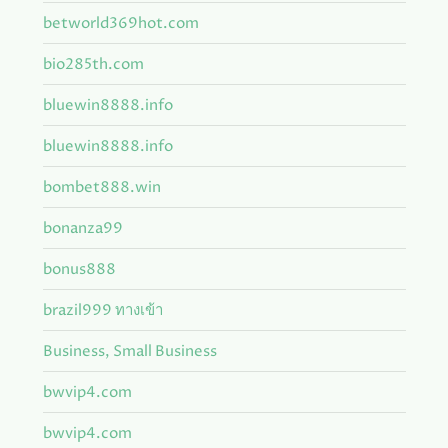
betworld369hot.com
bio285th.com
bluewin8888.info
bluewin8888.info
bombet888.win
bonanza99
bonus888
brazil999 ทางเข้า
Business, Small Business
bwvip4.com
bwvip4.com