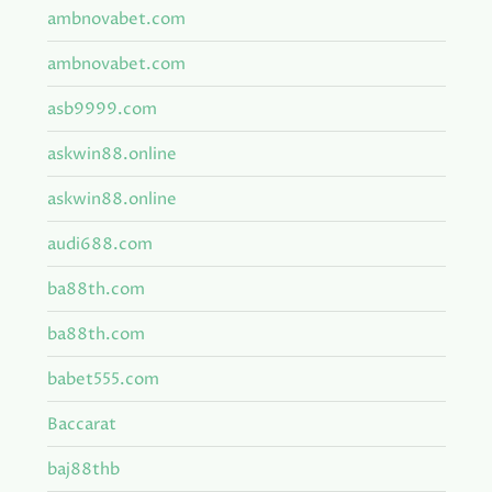
ambnovabet.com
ambnovabet.com
asb9999.com
askwin88.online
askwin88.online
audi688.com
ba88th.com
ba88th.com
babet555.com
Baccarat
baj88thb