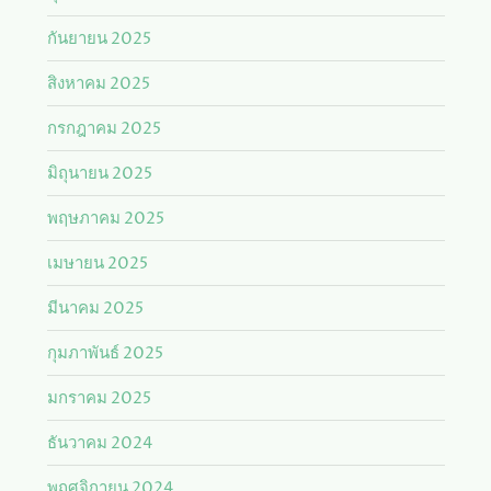
กันยายน 2025
สิงหาคม 2025
กรกฎาคม 2025
มิถุนายน 2025
พฤษภาคม 2025
เมษายน 2025
มีนาคม 2025
กุมภาพันธ์ 2025
มกราคม 2025
ธันวาคม 2024
พฤศจิกายน 2024