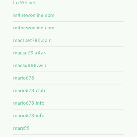
lux555.net
m4newonline.com
m4newonline.com
mac1bet789.com
macau69 สมัคร
macau888.win
mario678
mario678.club
mario678.info
mario678.info
mars95