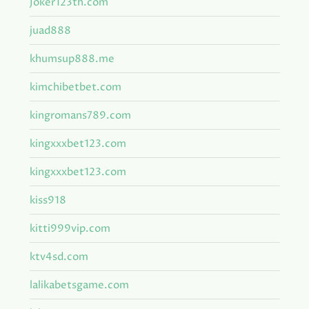
Joker123th.com
juad888
khumsup888.me
kimchibetbet.com
kingromans789.com
kingxxxbet123.com
kingxxxbet123.com
kiss918
kitti999vip.com
ktv4sd.com
lalikabetsgame.com