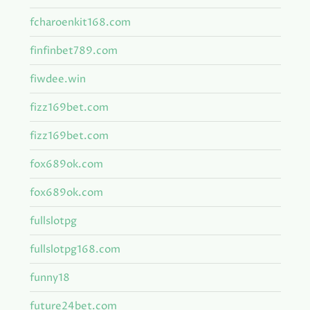
fcharoenkit168.com
finfinbet789.com
fiwdee.win
fizz169bet.com
fizz169bet.com
fox689ok.com
fox689ok.com
fullslotpg
fullslotpg168.com
funny18
future24bet.com