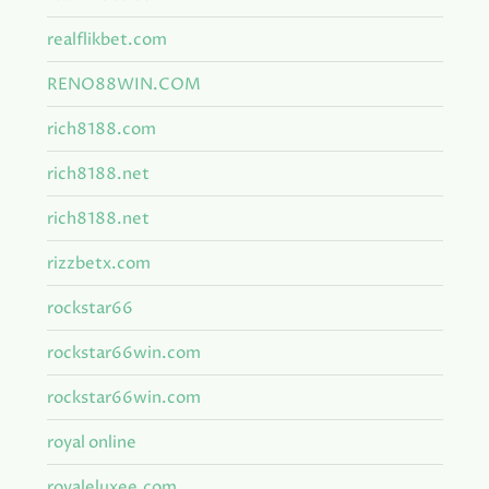
realflikbet.com
RENO88WIN.COM
rich8188.com
rich8188.net
rich8188.net
rizzbetx.com
rockstar66
rockstar66win.com
rockstar66win.com
royal online
royaleluxee.com