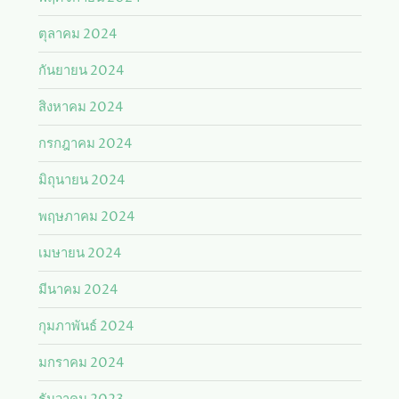
ตุลาคม 2024
กันยายน 2024
สิงหาคม 2024
กรกฎาคม 2024
มิถุนายน 2024
พฤษภาคม 2024
เมษายน 2024
มีนาคม 2024
กุมภาพันธ์ 2024
มกราคม 2024