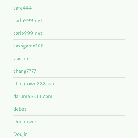
cafe444
carlo999.net
carlo999.net
cashgame168
Casino
chang7777
chinatown888.win
daruma1688.com
debet
Doomovie
Doujin