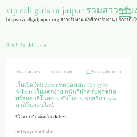
Skip
vip call girls in jaipur รวมสาวๆรับง
to
content
https://callgirljaipur.org สาวๆรับงาน นักศึกษารับงาน บริการถึงใจ
ป้ายกำกับ:
debet slot
บน
2 ธันวาคม 2025
EDITOR KUN
ปิดความเห็น
DEBET
เว็บ
เปิด
เว็บเปิดใหม่ debet ทดลองเล่น Top 97 by
ใหม่
Wilbert เว็บแตกง่าย พนันกีฬาครบทุกชนิด
DEBET
พร้อมคาสิโนสด 24 ชั่วโมง 27 พฤศจิกา 2568
ทดลอง
คาสิโนออนไลน์
เล่น
TOP
รีวิวแบบจัดเต็มเว็บ debet…
97
BY
WILBERT
betway
debet slot
เว็บ