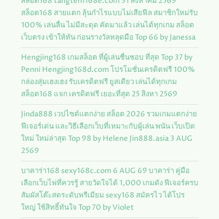
สล็อต168 tangtem168e.com 31 สิงหาคม 2569
สล็อต168 สายแตก ลุ้นกำไรแบบไม่เสียฟีล สมาชิกใหม่รับ
100% เล่นลื่น ไม่มีสะดุด คัดมาแล้ว เล่นได้ทุกเกม สล็อต
เว็บตรง เข้าให้ทัน ก่อนรางวัลหลุดมือ Top 66 by Janessa
Hengjing168 เกมสล็อต ที่ผู้เล่นชื่นชอบ ที่สุด Top 37 by
Penni Hengjing168d.com โปรโมชั่นเครดิตฟรี 100%
กล่องสุ่มเฮงเฮง รับเครดิตฟรี ยูสเดียว เล่นได้ทุกเกม
สล็อต168 แจก เครดิตฟรี เยอะที่สุด 25 สิงหา 2569
Jinda888 เวปไซต์แตกง่าย สล็อต 2026 รวมเกมแตกง่าย
ฟีเจอร์เด่น และวิธีเลือกเว็บที่เหมาะกับผู้เล่น พนัน เว็บเปิด
ใหม่ ใหม่ล่าสุด Top 98 by Helene Jin888.asia 3 AUG
2569
บาคาร่า168 sexy168c.com 6 AUG 69 บาคาร่า คู่มือ
เลือกเว็บไพ่ที่ควรรู้ สายวัดใจได้ 1,000 เกมดัง ฟีเจอร์ครบ
สัมผัสโต๊ะสดระดับพรีเมียม sexy168 สมัครไว ได้โปร
ใหญ่ ใช้สิทธิ์ทันใจ Top 70 by Violet