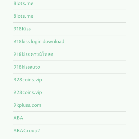
8lots.me
8lots.me
918Kiss
918kiss login download
918kiss ดาวน์โหลด
918kissauto
928coins.vip
928coins.vip
9kpluss.com
ABA
ABAGroup2