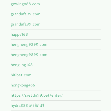
gowingo88.com
grandufa99.com
grandufa99.com
happy168
hengheng9899.com
hengheng9899.com
hengjing168
hi6bet.com
hongkong456
https://sretthi99.bet/enter/
hydra888 เครดิตฟรี