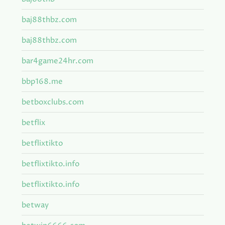
baj88thbz.com
baj88thbz.com
bar4game24hr.com
bbp168.me
betboxclubs.com
betflix
betflixtikto
betflixtikto.info
betflixtikto.info
betway