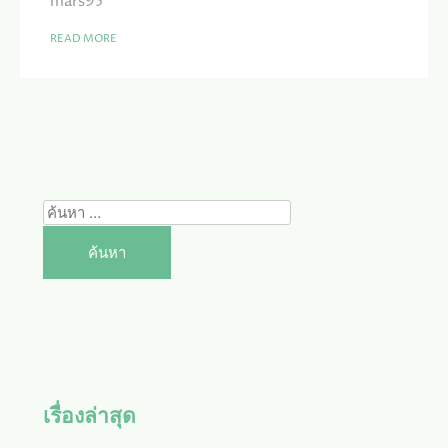
mars95
10%
สมจริง
READ MORE
เสียง
ดี
กราฟ
ฟิค
3D
ยอด
เล็ก
ยอด
ใหญ่
ค้นหา
โอน
สำหรับ:
ทันที
ROCKET45
แนะนำ
เพื่อน
รับ
เงิน
ฟรี
ทันที
TOP
เรื่องล่าสุด
14
BY