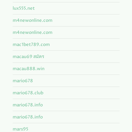
lux555.net
m4newonline.com
m4newonline.com
mac1bet789.com
macau69 สมัคร
macau888.win
mario678
mario678.club
mario678.info
mario678.info
mars95