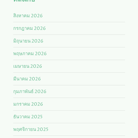
สิงหาคม 2026
กรกฎาคม 2026
มิถุนายน 2026
พฤษภาคม 2026
เมษายน 2026
มีนาคม 2026
กุมภาพันธ์ 2026
มกราคม 2026
ธันวาคม 2025
พฤศจิกายน 2025