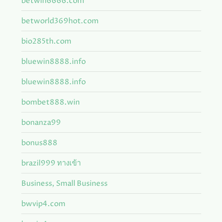
betwin6666.com
betworld369hot.com
bio285th.com
bluewin8888.info
bluewin8888.info
bombet888.win
bonanza99
bonus888
brazil999 ทางเข้า
Business, Small Business
bwvip4.com