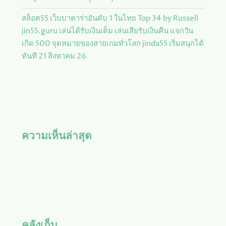
สล็อต55 เว็บบาคาร่าอันดับ 1 ในไทย Top 34 by Russell
jin55.guru เล่นได้รับเงินเต็ม เล่นเสียรับเงินคืน แจกวัน
เกิด 500 จุดหมายของสายเกมทั่วโลก jinda55 เริ่มสนุกได้
ทันที 21 สิงหาคม 26
ความเห็นล่าสุด
คลังเก็บ