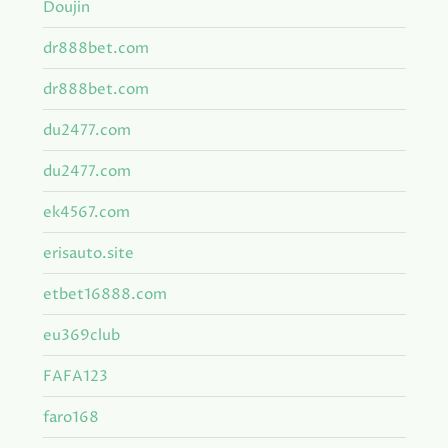
Doujin
dr888bet.com
dr888bet.com
du2477.com
du2477.com
ek4567.com
erisauto.site
etbet16888.com
eu369club
FAFA123
faro168